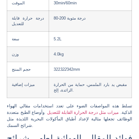
30min/60min
الموقت
80-200 درجة مئوية
درجة حرارة قابلة
للتعديل
5.2L
سعة
4.0kg
وزن
342mm
322
322
حجم المنتج
مقبض يد بارد الملمس، حماية من الحرارة
ميزات إضافية
الزائدة، إلخ.
تسلط هذه المواصفات الضوء على تعدد استخدامات مقالي الهواء
الذكية.
ميزات مثل درجة الحرارة القابلة للتعديل
وأوضاع الطبخ متعددة
الوظائف تجعلها مثالية لإعداد أطباق المأكولات البحرية اللذيذة مثل
شرائح السمك.
فوائد المقالي الهوائية لطهي شرائح