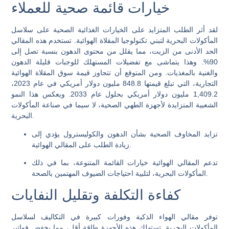
خيارات قائمة صحية للعملاء
لقد أثر الطلب المتزايد على الخيارات الغذائية الصحية على سلاسل
المأكولات البحرية لتبني تكنولوجيا المقلاة الهوائية. تستخدم هذه المقالي
الحد الأدنى من الزيت، مما يقلل من محتوى الدهون بنسبة تصل إلى
90%. وهذا يتماشى مع تفضيلات المستهلك للوجبات قليلة الدهون
والغنية بالمغذيات. ومن المتوقع أن تتجاوز قيمة سوق المقلاة الهوائية
التجارية، التي تبلغ قيمتها 848.8 مليون دولار أمريكي في عام 2023،
1,409.2 مليون دولار أمريكي بحلول عام 2033. ويعكس هذا النمو
الشعبية المتزايدة لأجهزة الطهي الصحية، لا سيما في صناعة المأكولات
البحرية.
تزايد المخاوف الصحية بشأن الدهون والكوليسترول يؤدي إلى
زيادة الطلب على المقالي الهوائية.
تدعم المقالي الهوائية خيارات القائمة المتنوعة، بما في ذلك
المأكولات البحرية، لتلبية احتياجات الضيوف المهتمين بالصحة.
كفاءة التكلفة وتقليل النفايات
توفر مقالي الهواء الذكية وفورات كبيرة في التكاليف لسلاسل
المأكولات البحرية. تستهلك هذه الأجهزة طاقة أقل، مما يخفض فواتير