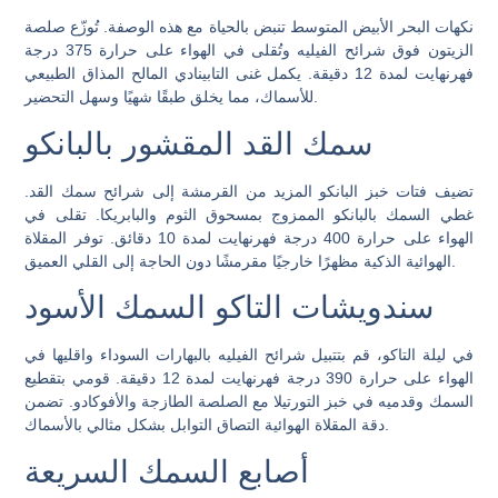
نكهات البحر الأبيض المتوسط ​​تنبض بالحياة مع هذه الوصفة. تُوزّع صلصة
الزيتون فوق شرائح الفيليه وتُقلى في الهواء على حرارة 375 درجة
فهرنهايت لمدة 12 دقيقة. يكمل غنى التابينادي المالح المذاق الطبيعي
للأسماك، مما يخلق طبقًا شهيًا وسهل التحضير.
سمك القد المقشور بالبانكو
تضيف فتات خبز البانكو المزيد من القرمشة إلى شرائح سمك القد.
غطي السمك بالبانكو الممزوج بمسحوق الثوم والبابريكا. تقلى في
الهواء على حرارة 400 درجة فهرنهايت لمدة 10 دقائق. توفر المقلاة
الهوائية الذكية مظهرًا خارجيًا مقرمشًا دون الحاجة إلى القلي العميق.
سندويشات التاكو السمك الأسود
في ليلة التاكو، قم بتتبيل شرائح الفيليه بالبهارات السوداء واقليها في
الهواء على حرارة 390 درجة فهرنهايت لمدة 12 دقيقة. قومي بتقطيع
السمك وقدميه في خبز التورتيلا مع الصلصة الطازجة والأفوكادو. تضمن
دقة المقلاة الهوائية التصاق التوابل بشكل مثالي بالأسماك.
أصابع السمك السريعة