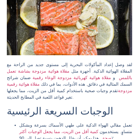
لقد وصل إعداد المأكولات البحرية إلى مستوى جديد من الراحة مع
المقلاة الهوائية الذكية. أجهزة مثل
مقلاة هوائية مزدوجة بشاشة تعمل
باللمس
و
مقلاة هوائية كهربائية مزدوجة الوعاء رقمية
ضمان شرائح
السمك المثالية في دقائق. هذه الأدوات، بما في ذلك
مقلاة هوائية رقمية
مزدوجة
تقدم وجبات صحية باستخدام كمية أقل من الزيت، مما يجعلها
تغير قواعد اللعبة في المطابخ الحديثة.
الوجبات السريعة الرئيسية
تعمل مقالي الهواء الذكية على طهي الأسماك بسرعة وبشكل
متساوٍ. يستخدمون
كمية أقل من الزيت، مما يجعل الوجبات أكثر
. هذا يمكن أن يقلل الدهون بنسبة تصل إلى 90٪.
صحة