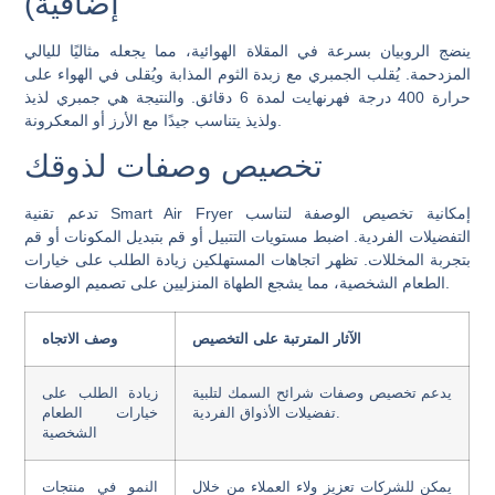
إضافية)
ينضج الروبيان بسرعة في المقلاة الهوائية، مما يجعله مثاليًا لليالي
المزدحمة. يُقلب الجمبري مع زبدة الثوم المذابة ويُقلى في الهواء على
حرارة 400 درجة فهرنهايت لمدة 6 دقائق. والنتيجة هي جمبري لذيذ
ولذيذ يتناسب جيدًا مع الأرز أو المعكرونة.
تخصيص وصفات لذوقك
تدعم تقنية Smart Air Fryer إمكانية تخصيص الوصفة لتناسب
التفضيلات الفردية. اضبط مستويات التتبيل أو قم بتبديل المكونات أو قم
بتجربة المخللات. تظهر اتجاهات المستهلكين زيادة الطلب على خيارات
الطعام الشخصية، مما يشجع الطهاة المنزليين على تصميم الوصفات.
الآثار المترتبة على التخصيص
وصف الاتجاه
يدعم تخصيص وصفات شرائح السمك لتلبية
زيادة الطلب على
تفضيلات الأذواق الفردية.
خيارات الطعام
الشخصية
يمكن للشركات تعزيز ولاء العملاء من خلال
النمو في منتجات