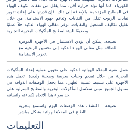
الكهرباء. كما أنها تولد حرارة أقل، مما يقلل من نفقات تكييف الهواء
في المطابخ المزدحمة. بالإضافة إلى ذلك، فإن قدرتها على إعادة تدوير
نفايات الزيوت تقلل من النفايات وتدعم جهود الاستدامة. من خلال
تقليل تكاليف التشغيل والنفايات، توفر مقالي الهواء الذكية حلاً عمليًا
وصديقًا للبيئة لمطابخ المأكولات البحرية التجارية.
نصيحة
: يمكن أن يؤدي الاستثمار في الأجهزة الموفرة
للطاقة مثل مقالي الهواء الذكية إلى تحسين الربحية مع
تعزيز الاستدامة.
تعمل تقنية المقلاة الهوائية الذكية على تحويل عملية إعداد المأكولات
البحرية من خلال تقديم وجبات سريعة وصحية ولذيذة. تعمل هذه
الأجهزة على تبسيط عملية الطهي، مما يجعل الوصفات الذواقة في
متناول الجميع. تتبنى سلاسل المأكولات البحرية والمطابخ المنزلية على
حد سواء هذا الاتجاه لكفاءته واتساقه.
نصيحة
: اكتشف هذه الوصفات اليوم واستمتع بتجربة
الطبخ في المقلاة الهوائية بشكل مباشر!
التعليمات