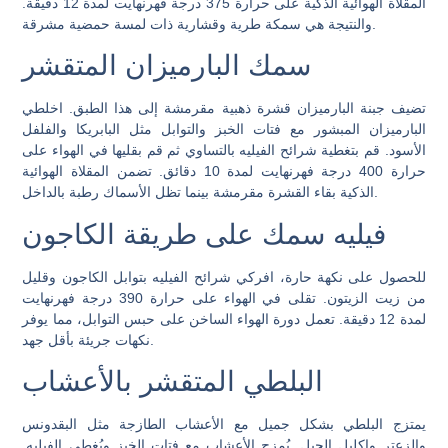
المقلاة الهوائية الذكية على حرارة 375 درجة فهرنهايت لمدة 12 دقيقة.
والنتيجة هي سمكة طرية وقشارية ذات لمسة حمضية مشرقة.
سمك البارميزان المتقشر
تضيف جبنة البارميزان قشرة ذهبية مقرمشة إلى هذا الطبق. اخلطي
البارميزان المبشور مع فتات الخبز والتوابل مثل البابريكا والفلفل
الأسود. قم بتغطية شرائح الفيليه بالتساوي ثم قم بقليها في الهواء على
حرارة 400 درجة فهرنهايت لمدة 10 دقائق. تضمن المقلاة الهوائية
الذكية بقاء القشرة مقرمشة بينما تظل الأسماك رطبة بالداخل.
فيليه سمك على طريقة الكاجون
للحصول على نكهة حارة، افركي شرائح الفيليه بتوابل الكاجون وقليل
من زيت الزيتون. تقلى في الهواء على حرارة 390 درجة فهرنهايت
لمدة 12 دقيقة. تعمل دورة الهواء الساخن على حبس التوابل، مما يوفر
نكهات جريئة بأقل جهد.
البلطي المتقشر بالأعشاب
يمتزج البلطي بشكل جميل مع الأعشاب الطازجة مثل البقدونس
والزعتر وإكليل الجبل. يُمزج الأعشاب مع فتات الخبز ويُغطى الفيليه.