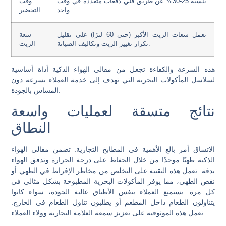
بنسبة 25-30% عن طريق قلي دفعات متعددة في وقت
وقت
واحد.
التحضير
تعمل سعات الزيت الأكبر (حتى 60 لترًا) على تقليل
سعة
تكرار تغيير الزيت وتكاليف الصيانة.
الزيت
هذه السرعة والكفاءة تجعل من مقالي الهواء الذكية أداة أساسية
لسلاسل المأكولات البحرية التي تهدف إلى خدمة العملاء بسرعة دون
المساس بالجودة.
نتائج متسقة لعمليات واسعة
النطاق
الاتساق أمر بالغ الأهمية في المطابخ التجارية. تضمن مقالي الهواء
الذكية طهيًا موحدًا من خلال الحفاظ على درجة الحرارة وتدفق الهواء
بدقة. تعمل هذه التقنية على التخلص من مخاطر الإفراط في الطهي أو
نقص الطهي، مما يوفر المأكولات البحرية المطبوخة بشكل مثالي في
كل مرة. يستمتع العملاء بنفس الأطباق عالية الجودة، سواء كانوا
يتناولون الطعام داخل المطعم أو يطلبون تناول الطعام في الخارج.
تعمل هذه الموثوقية على تعزيز سمعة العلامة التجارية وولاء العملاء.