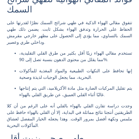
السمك
تتفوق مقالي الهواء الذكية في طهي شرائح السمك نظرًا لقدرتها على
الحفاظ على الحرارة وتدفق الهواء بشكل ثابت. يضمن ذلك طهي
السمك بالتساوي، مما يؤدي إلى الحصول على مظهر خارجي مقرمش
وداخلي طري وعصير.
تستخدم مقالي الهواء زيتًا أقل بكثير من طرق القلي التقليدية،
مما يقلل من محتوى الدهون بنسبة تصل إلى 90%.
إنها تحافظ على النكهات الطبيعية والمواد المغذية للمأكولات
البحرية، مما يجعل الوجبات لذيذة وصحية.
يتم تقليل المركبات الضارة مثل مادة الأكريلاميد، التي يتم إنتاجها
غالبًا أثناء القلي العميق، عن طريق القلي بالهواء.
وجدت دراسة تقارن القلي بالهواء بالقلي أنه على الرغم من أن كلا
الطريقتين أنتجتا نتائج مماثلة في البداية، إلا أن القلي بالهواء حافظ على
ملمس ونكهة أفضل بمرور الوقت. وهذا يجعله الخيار المفضل لعشاق
المأكولات البحرية.
طهي صحي بزيت أقل