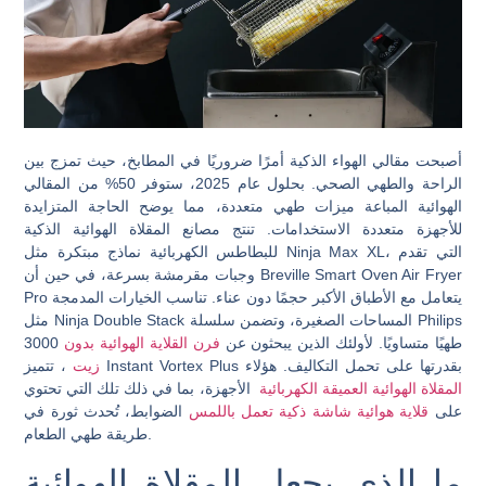
أصبحت مقالي الهواء الذكية أمرًا ضروريًا في المطابخ، حيث تمزج بين
الراحة والطهي الصحي. بحلول عام 2025، ستوفر 50% من المقالي
الهوائية المباعة ميزات طهي متعددة، مما يوضح الحاجة المتزايدة
للأجهزة متعددة الاستخدامات. تنتج مصانع المقلاة الهوائية الذكية
للبطاطس الكهربائية نماذج مبتكرة مثل Ninja Max XL، التي تقدم
وجبات مقرمشة بسرعة، في حين أن Breville Smart Oven Air Fryer
Pro يتعامل مع الأطباق الأكبر حجمًا دون عناء. تناسب الخيارات المدمجة
مثل Ninja Double Stack المساحات الصغيرة، وتضمن سلسلة Philips
3000 طهيًا متساويًا. لأولئك الذين يبحثون عن
فرن القلاية الهوائية بدون
، تتميز Instant Vortex Plus بقدرتها على تحمل التكاليف. هؤلاء
زيت
المقلاة الهوائية العميقة الكهربائية
الأجهزة، بما في ذلك تلك التي تحتوي
على
قلاية هوائية شاشة ذكية تعمل باللمس
الضوابط، تُحدث ثورة في
طريقة طهي الطعام.
ما الذي يجعل المقلاة الهوائية