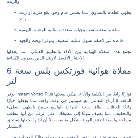
والزيت.
يطهي الطعام بالتساوي، مما يضمن عدم وجود بقع طرية أو زيت
زائد.
سلة واسعة تناسب وجبات متعددة، مثالية للوجبات اليومية.
قاعدة غير لاصقة تسهل عملية التنظيف وتوفر الوقت والجهد.
تجمع هذه المقلاة الهوائية بين الأداء والتطبيق العملي، مما يجعلها
الاختيار الأفضل لأولئك الذين يقدرون الكفاءة.
مقلاة هوائية فورتكس بلس سعة 6
لتر
يوفر Instant Vortex Plus توازنًا رائعًا بين التكلفة والأداء. يمكن لسعتها
البالغة 6 أرباع التعامل مع صينيتين في وقت واحد، مما يجعلها خيارًا
رائعًا للعائلات. نطاق درجة الحرارة الواسع يسمح بالطهي البطيء
والتجفيف، مما يضيف تنوعًا إلى مطبخك. على الرغم من أنها تتطلب
مساحة واسعة لتدفق الهواء بشكل مناسب، إلا أن أدائها يجعلها تستحق
الاستثمار.
يتعامل مع صينيتين في نفس الوقت، مما يجعله مثاليًا للوجبات