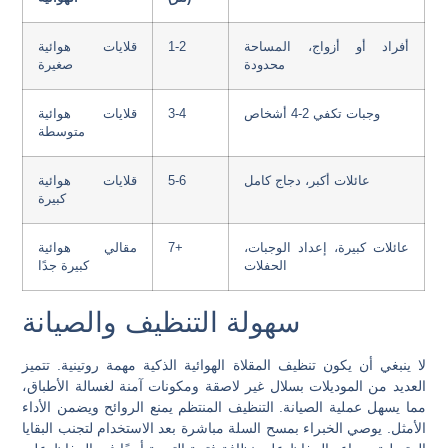
أفراد أو أزواج، المساحة
1-2
قلايات هوائية
محدودة
صغيرة
وجبات تكفي 2-4 أشخاص
3-4
قلايات هوائية
متوسطة
عائلات أكبر، دجاج كامل
5-6
قلايات هوائية
كبيرة
عائلات كبيرة، إعداد الوجبات،
7+
مقالي هوائية
الحفلات
كبيرة جدًا
سهولة التنظيف والصيانة
لا ينبغي أن يكون تنظيف المقلاة الهوائية الذكية مهمة روتينية. تتميز
العديد من الموديلات بسلال غير لاصقة ومكونات آمنة لغسالة الأطباق،
مما يسهل عملية الصيانة. التنظيف المنتظم يمنع الروائح ويضمن الأداء
الأمثل. يوصي الخبراء بمسح السلة مباشرة بعد الاستخدام لتجنب البقايا