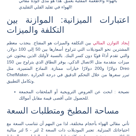
بالهواء والأطعمة المقلية بعمق. هذا هو مدى جودة مقالي
الهواء في تقليد القلي التقليدي!
اعتبارات الميزانية: الموازنة بين
التكلفة والميزات
إيجاد التوازن المثالي
بين التكلفة والميزات هو المفتاح. ينجذب معظم
المشترين نحو الموديلات التي تتراوح أسعارها بين 50 إلى 100 دولار،
والتي تقدم أداءً قويًا دون كسر البنك. بالنسبة لأولئك الذين يبحثون عن
ميزات متقدمة مثل الاتصال الذكي، يوفر النطاق الذي يتراوح بين 150
دولارًا و200 دولارًا خيارات ممتازة. النماذج المتميزة، مثل Dreo
ChefMaker، تبرر سعرها من خلال التحكم الدقيق في درجة الحرارة
وتكامل التطبيق.
نصيحة
: ابحث عن العروض الترويجية أو الملحقات المجمعة
للحصول على أقصى قيمة مقابل أموالك.
مساحة المطبخ ومتطلبات السعة
تأتي مقالي الهواء بأحجام مختلفة، لذا من المهم أن تتناسب السعة مع
احتياجاتك المنزلية. تعتبر الموديلات ذات السعة 2 لتر - 5 لتر مثالية