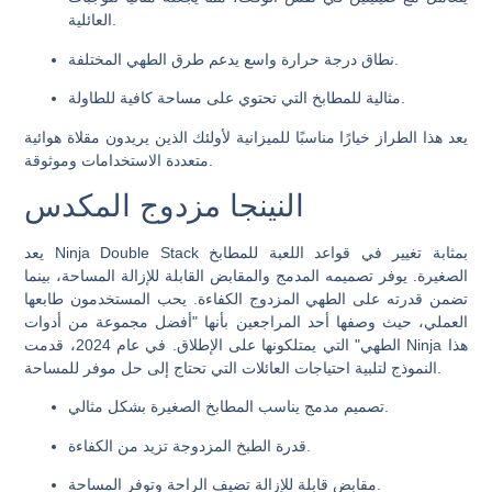
العائلية.
نطاق درجة حرارة واسع يدعم طرق الطهي المختلفة.
مثالية للمطابخ التي تحتوي على مساحة كافية للطاولة.
يعد هذا الطراز خيارًا مناسبًا للميزانية لأولئك الذين يريدون مقلاة هوائية
متعددة الاستخدامات وموثوقة.
النينجا مزدوج المكدس
يعد Ninja Double Stack بمثابة تغيير في قواعد اللعبة للمطابخ
الصغيرة. يوفر تصميمه المدمج والمقابض القابلة للإزالة المساحة، بينما
تضمن قدرته على الطهي المزدوج الكفاءة. يحب المستخدمون طابعها
العملي، حيث وصفها أحد المراجعين بأنها "أفضل مجموعة من أدوات
الطهي" التي يمتلكونها على الإطلاق. في عام 2024، قدمت Ninja هذا
النموذج لتلبية احتياجات العائلات التي تحتاج إلى حل موفر للمساحة.
تصميم مدمج يناسب المطابخ الصغيرة بشكل مثالي.
قدرة الطبخ المزدوجة تزيد من الكفاءة.
مقابض قابلة للإزالة تضيف الراحة وتوفر المساحة.