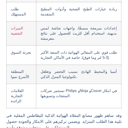
زيادة خيارات الطبخ الصحية وأدوات المطبخ
طلب
المتقدمة.
المستهلك
إعدادات مبرمجة مسبقًا، واجهات شاشة لمس
الميزات
بديهية، استخدام أقل للزيت للحصول على نتائج
الشعبية
مقرمشة.
طلب قوي على المقالي الهوائية ذات السعة الأكبر
تجزئة السوق
(3-5 لتر وما فوق)، خاصة في الأماكن التجارية.
آسيا والمحيط الهادئ بسبب التحضر وتغلغل
المنطقة
تكنولوجيا المنزل الذكي.
الأسرع نموا
تستثمر شركات Philips وNinja وCosori في ابتكار
العلامات
المنتجات وتسويقها.
التجارية
الرائدة
وقد ساهم ظهور مصانع المقلاة الهوائية الذكية للبطاطس المقلية في
تلبية هذا الطلب المتزايد. ويضمن تركيزهم على الابتكار والجودة حصول
المستهلكين على منتجات موثوقة وآمنة.