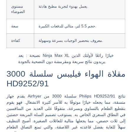
يعمل بهدوء لتجربة مطبخ هادئة.
مستوى
الضوضاء
حجم 5.5 لتر، مثالي للدفعات الكبيرة.
سعة
معروف بتحضير الوجبات بسرعة وسهولة.
كفاءة
نصيحة
: يعد Ninja Max XL خيارًا رائعًا لأولئك الذين
يريدون نتائج سريعة ومقرمشة دون التضحية بالجودة.
مقلاة الهواء فيليبس سلسلة 3000
HD9252/91
يقدم جهاز Airfryer سلسلة 3000 من Philips HD9252/91 نتائج
متسقة، مما يجعله خيارًا موثوقًا به للأسر كثيرة الانشغال. فهو يقوم
بتقطيع الطعام بالتساوي وبسرعة، متفوقًا على العديد من المنافسين
في النطاق السعري الخاص به. يستوعب تصميم السلة المربعة حصتين
إلى ثلاث حصص، مما يجعلها مثالية للعائلات الصغيرة. أصبح التنظيف
سهلاً للغاية بفضل قاعدته غير اللاصقة، والتي تمنع التصاق الطعام