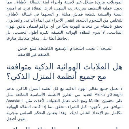
الموديلات مزودة بسلال غير لاصقة وأجزاء آمنة لغسالة الأطباق، مما
يجعل عملية التنظيف سريعة. بعد الطهي، اترك المقلاة تبرد. ثم امسح
السلة والصينية بقطعة قماش مبللة أو اغسلهما في غسالة الأطباق.
للتخلص من الشحوم العنيدة، انقعي الأجزاء في الماء الدافئ والصابون.
تحقق بانتظام من فتحات التهوية بحثًا عن أي تراكم لضمان تدفق الهواء
المناسب. لا تدوم المقلاة الهوائية النظيفة لفترة أطول فحسب، بل
تحافظ أيضًا على مذاق طعامك طازجًا.
نصيحة
: تجنب استخدام الإسفنج الكاشطة لمنع خدش
الطبقة غير اللاصقة.
هل القلايات الهوائية الذكية متوافقة
مع جميع أنظمة المنزل الذكي؟
لا تعمل جميع مقالي الهواء الذكية مع كل أنظمة المنزل الذكي. تدعم
العديد من الطرز الأنظمة الأساسية الشائعة مثل Alexa وGoogle
Assistant. ومع ذلك، تعمل التقنيات الأحدث مثل Matter على تحسين
التوافق عبر الأجهزة. قبل الشراء، تحقق مما إذا كانت المقلاة الهوائية
تتكامل مع الإعداد الحالي لديك. وهذا يضمن التحكم السلس وتجربة
طهي أفضل.