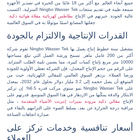
جميع أنحاء العالم. مع أكثر من 18 عامًا من الخبرة في تصدير الأجهزة
المنزلية، اكتسبت Ningbo Wasser Tek سمعة طيبة في تقديم منتجات
عالية الجودة. خبرتهم في الإنتاج
بطاطس كهربائية مقلاة هوائية ذكية
جعلتها المصانع اسمًا موثوقًا به في السوق العالمية.
القدرات الإنتاجية والالتزام بالجودة
تقوم شركة Ningbo Wasser Tek بتشغيل ستة خطوط إنتاج يعمل بها
أكثر من 200 عامل ماهر. تسمح ورشة العمل التي تبلغ مساحتها
10000 متر مربع بإنتاج كميات كبيرة، مما يضمن تلبية الطلب المتزايد.
على الرغم من حجم الإنتاج المعتدل، فإن الشركة تعطي الأولوية للجودة
ورضا العملاء. يزدهر السوق العالمي للمقالي الكهربائية، حيث من
المتوقع أن يصل حجمه إلى 3.2 مليار دولار بحلول عام 2032، بمعدل
نمو سنوي مركب قدره 6.5%. إن تركيز Ningbo Wasser Tek على
الابتكار والدقة يمكّنها من الازدهار في هذا السوق المتوسع. قدرتهم على
الإنتاج
مقالي ذكية مزودة بميزات إنترنت الأشياء المتقدمة
، مثل
مراقبة درجة الحرارة عن بعد، يسلط الضوء على التزامهم بالبقاء في
صدارة اتجاهات الصناعة.
أسعار تنافسية وخدمات تركز على
العملاء