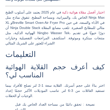
اختيار أفضل مقلاة هوائية ذكية
في عام 2025 يعتمد على أسلوب الطبخ
الخاص بك، والميزانية، ومساحة المطبخ. تتفوق نماذج مثل Ninja Max
XL وBreville Smart Oven Air Fryer Pro في الأداء والسعة، في حين
أن Ninja Double Stack مثالي للمطابخ الصغيرة. تلعب مصانع المقلاة
الهوائية الذكية، مثل Ningbo Wasser Tek، دورًا حيويًا في تقديم
منتجات مبتكرة وموثوقة. استكشف المراجعات التفصيلية وخيارات
الشراء للعثور على الشريك المثالي!
التعليمات
كيف أعرف حجم القلاية الهوائية
المناسب لي؟
اختر بناءً على حجم أسرتك. القلاية سعة 1-2 لتر تصلح للأفراد بينما
تستفيد العائلات من 3-6 لتر. تناسب الموديلات الأكبر حجمًا إعداد
الوجبات أو الحفلات.
نصيحة
: تحقق دائمًا من مساحة العداد الخاص بك قبل
الشراء!