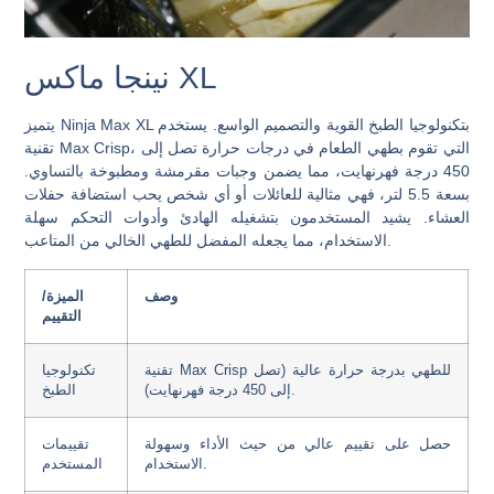
نينجا ماكس XL
يتميز Ninja Max XL بتكنولوجيا الطبخ القوية والتصميم الواسع. يستخدم
تقنية Max Crisp، التي تقوم بطهي الطعام في درجات حرارة تصل إلى
450 درجة فهرنهايت، مما يضمن وجبات مقرمشة ومطبوخة بالتساوي.
بسعة 5.5 لتر، فهي مثالية للعائلات أو أي شخص يحب استضافة حفلات
العشاء. يشيد المستخدمون بتشغيله الهادئ وأدوات التحكم سهلة
الاستخدام، مما يجعله المفضل للطهي الخالي من المتاعب.
وصف
الميزة/
التقييم
تقنية Max Crisp للطهي بدرجة حرارة عالية (تصل
تكنولوجيا
إلى 450 درجة فهرنهايت).
الطبخ
حصل على تقييم عالي من حيث الأداء وسهولة
تقييمات
الاستخدام.
المستخدم