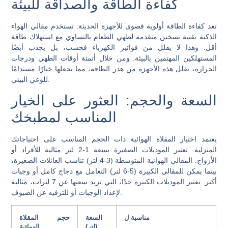
كفاءة الطاقة والصداقة للبيئة
تعد كفاءة الطاقة أولوية قصوى للأجهزة الحديثة. تستخدم مقالي الهواء
الذكية تقنية تسخين متقدمة لطهي الطعام بالتساوي مع استهلاك طاقة
أقل. وهذا لا يقلل من فواتير الكهرباء فحسب، بل يجذب أيضًا
المستهلكين المهتمين بالبيئة. ومن خلال أتمتة أوقات الطهي ودرجات
الحرارة، تقلل هذه الأجهزة من هدر الطاقة، مما يجعلها خيارًا مستدامًا
للوعي البيئي.
السعة والحجم: العثور على الخيار
المناسب لمطبخك
يعتمد اختيار المقلاة الهوائية ذات الحجم المناسب على احتياجاتك
المنزلية. تعتبر الموديلات الصغيرة بسعة 1-2 لتر مثالية للأفراد أو
الأزواج. المقالي الهوائية المتوسطة (3-4 لتر) تناسب العائلات الصغيرة،
بينما يمكن للمقالي الكبيرة (5-6 لتر) التعامل مع دجاج كامل أو وجبات
أكبر. تعتبر الموديلات الكبيرة جدًا، التي تزيد سعتها عن 7 لترات، مثالية
لإعداد الوجبات أو للترفيه عن الضيوف.
مناسبة ل
السعة
حجم المقلاة
(لتر)
الهوائية