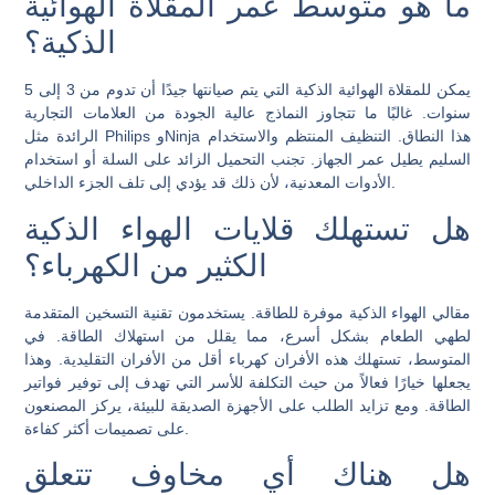
ما هو متوسط ​​عمر المقلاة الهوائية
الذكية؟
يمكن للمقلاة الهوائية الذكية التي يتم صيانتها جيدًا أن تدوم من 3 إلى 5
سنوات. غالبًا ما تتجاوز النماذج عالية الجودة من العلامات التجارية
الرائدة مثل Philips وNinja هذا النطاق. التنظيف المنتظم والاستخدام
السليم يطيل عمر الجهاز. تجنب التحميل الزائد على السلة أو استخدام
الأدوات المعدنية، لأن ذلك قد يؤدي إلى تلف الجزء الداخلي.
هل تستهلك قلايات الهواء الذكية
الكثير من الكهرباء؟
مقالي الهواء الذكية موفرة للطاقة. يستخدمون تقنية التسخين المتقدمة
لطهي الطعام بشكل أسرع، مما يقلل من استهلاك الطاقة. في
المتوسط، تستهلك هذه الأفران كهرباء أقل من الأفران التقليدية. وهذا
يجعلها خيارًا فعالاً من حيث التكلفة للأسر التي تهدف إلى توفير فواتير
الطاقة. ومع تزايد الطلب على الأجهزة الصديقة للبيئة، يركز المصنعون
على تصميمات أكثر كفاءة.
هل هناك أي مخاوف تتعلق