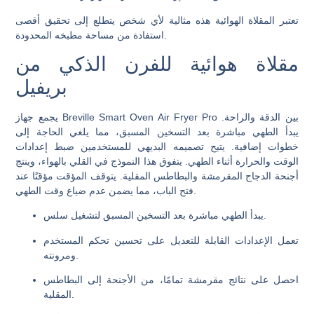
تعتبر المقلاة الهوائية هذه مثالية لأي شخص يتطلع إلى تحقيق أقصى
استفادة من مساحة مطبخه المحدودة.
مقلاة هوائية للفرن الذكي من
بريفيل
يجمع جهاز Breville Smart Oven Air Fryer Pro بين الدقة والراحة.
يبدأ الطهي مباشرة بعد التسخين المسبق، مما يلغي الحاجة إلى
خطوات إضافية. يتيح تصميمه البديهي للمستخدمين ضبط إعدادات
الوقت والحرارة أثناء الطهي. يتفوق هذا النموذج في القلي بالهواء، وينتج
أجنحة الدجاج المقرمشة والبطاطس المقلية. يتوقف المؤقت مؤقتًا عند
فتح الباب، مما يضمن عدم ضياع وقت الطهي.
يبدأ الطهي مباشرة بعد التسخين المسبق لتشغيل سلس.
تعمل الإعدادات القابلة للتعديل على تحسين تحكم المستخدم
ومرونته.
احصل على نتائج مقرمشة تمامًا، من الأجنحة إلى البطاطس
المقلية.