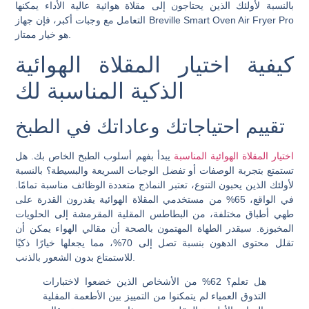
بالنسبة لأولئك الذين يحتاجون إلى مقلاة هوائية عالية الأداء يمكنها
التعامل مع وجبات أكبر، فإن جهاز Breville Smart Oven Air Fryer Pro
هو خيار ممتاز.
كيفية اختيار المقلاة الهوائية
الذكية المناسبة لك
تقييم احتياجاتك وعاداتك في الطبخ
اختيار المقلاة الهوائية المناسبة
يبدأ بفهم أسلوب الطبخ الخاص بك. هل
تستمتع بتجربة الوصفات أو تفضل الوجبات السريعة والبسيطة؟ بالنسبة
لأولئك الذين يحبون التنوع، تعتبر النماذج متعددة الوظائف مناسبة تمامًا.
في الواقع، 65% من مستخدمي المقلاة الهوائية يقدرون القدرة على
طهي أطباق مختلفة، من البطاطس المقلية المقرمشة إلى الحلويات
المخبوزة. سيقدر الطهاة المهتمون بالصحة أن مقالي الهواء يمكن أن
تقلل محتوى الدهون بنسبة تصل إلى 70%، مما يجعلها خيارًا ذكيًا
للاستمتاع بدون الشعور بالذنب.
هل تعلم؟
62% من الأشخاص الذين خضعوا لاختبارات
التذوق العمياء لم يتمكنوا من التمييز بين الأطعمة المقلية