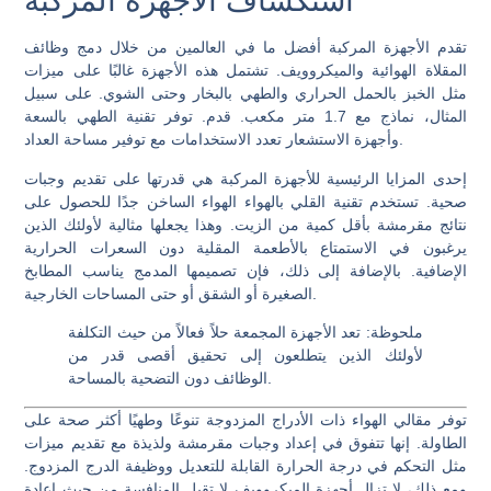
استكشاف الأجهزة المركبة
تقدم الأجهزة المركبة أفضل ما في العالمين من خلال دمج وظائف
المقلاة الهوائية والميكروويف. تشتمل هذه الأجهزة غالبًا على ميزات
مثل الخبز بالحمل الحراري والطهي بالبخار وحتى الشوي. على سبيل
المثال، نماذج مع 1.7 متر مكعب. قدم. توفر تقنية الطهي بالسعة
وأجهزة الاستشعار تعدد الاستخدامات مع توفير مساحة العداد.
إحدى المزايا الرئيسية للأجهزة المركبة هي قدرتها على تقديم وجبات
صحية. تستخدم تقنية القلي بالهواء الهواء الساخن جدًا للحصول على
نتائج مقرمشة بأقل كمية من الزيت. وهذا يجعلها مثالية لأولئك الذين
يرغبون في الاستمتاع بالأطعمة المقلية دون السعرات الحرارية
الإضافية. بالإضافة إلى ذلك، فإن تصميمها المدمج يناسب المطابخ
الصغيرة أو الشقق أو حتى المساحات الخارجية.
ملحوظة
: تعد الأجهزة المجمعة حلاً فعالاً من حيث التكلفة
لأولئك الذين يتطلعون إلى تحقيق أقصى قدر من
الوظائف دون التضحية بالمساحة.
توفر مقالي الهواء ذات الأدراج المزدوجة تنوعًا وطهيًا أكثر صحة على
الطاولة. إنها تتفوق في إعداد وجبات مقرمشة ولذيذة مع تقديم ميزات
مثل التحكم في درجة الحرارة القابلة للتعديل ووظيفة الدرج المزدوج.
ومع ذلك، لا تزال أجهزة الميكروويف لا تقبل المنافسة من حيث إعادة