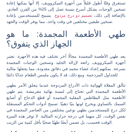
تستغرق وقتًا أطول قليلاً من أجهزة الميكروويف، إلا أنها يمكنها إعادة
تسخين الوجبات بشكل أسرع بنسبة تصل إلى 25% من الفرن العادي.
بالإضافة إلى ذلك،
تصميم ذو درج مزدوج
يسمح للمستخدمين بإعادة
تسخين طبقين مختلفين في وقت واحد، مما يوفر الوقت والجهد.
طهي الأطعمة المجمدة: ما هو
الجهاز الذي يتفوق؟
يعد طهي الأطعمة المجمدة مجالًا آخر تختلف فيه هذه الأجهزة. تعتبر
أجهزة الميكروويف رائعة لإزالة الجليد وتسخين الوجبات المجمدة
بسرعة. يمكنهم إعداد عشاء مجمد في دقائق معدودة، مما يجعلها مثالية
للجداول المزدحمة. ومع ذلك، قد لا يكون ملمس الطعام جذابًا دائمًا.
تتألق المقلاة الهوائية ذات الأدراج المزدوجة عندما يتعلق الأمر بطهي
الأطعمة المجمدة التي تحتاج إلى لمسة نهائية مقرمشة. يتم طهي
الأطعمة مثل البطاطس المقلية المجمدة أو قطع الدجاج أو أصابع
السمك بالتساوي ويخرج لونها بنيًا ذهبيًا. تسمح أدوات التحكم المستقلة
لكل درج للمستخدمين بطهي نوعين مختلفين من العناصر المجمدة في
نفس الوقت، كل منهما في درجة حرارته المثالية. لا توفر هذه الميزة
الوقت فحسب، بل تضمن أيضًا طهيًا صحيًا بأقل كمية من الزيت.