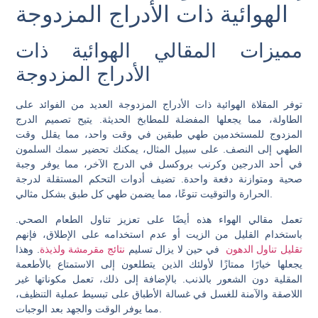
الهوائية ذات الأدراج المزدوجة
مميزات المقالي الهوائية ذات
الأدراج المزدوجة
توفر المقلاة الهوائية ذات الأدراج المزدوجة العديد من الفوائد على
الطاولة، مما يجعلها المفضلة للمطابخ الحديثة. يتيح تصميم الدرج
المزدوج للمستخدمين طهي طبقين في وقت واحد، مما يقلل وقت
الطهي إلى النصف. على سبيل المثال، يمكنك تحضير سمك السلمون
في أحد الدرجين وكرنب بروكسل في الدرج الآخر، مما يوفر وجبة
صحية ومتوازنة دفعة واحدة. تضيف أدوات التحكم المستقلة لدرجة
الحرارة والتوقيت تنوعًا، مما يضمن طهي كل طبق بشكل مثالي.
تعمل مقالي الهواء هذه أيضًا على تعزيز تناول الطعام الصحي.
باستخدام القليل من الزيت أو عدم استخدامه على الإطلاق، فإنهم
تقليل تناول الدهون
في حين لا يزال تسليم
نتائج مقرمشة ولذيذة
. وهذا
يجعلها خيارًا ممتازًا لأولئك الذين يتطلعون إلى الاستمتاع بالأطعمة
المقلية دون الشعور بالذنب. بالإضافة إلى ذلك، تعمل مكوناتها غير
اللاصقة والآمنة للغسل في غسالة الأطباق على تبسيط عملية التنظيف،
مما يوفر الوقت والجهد بعد الوجبات.