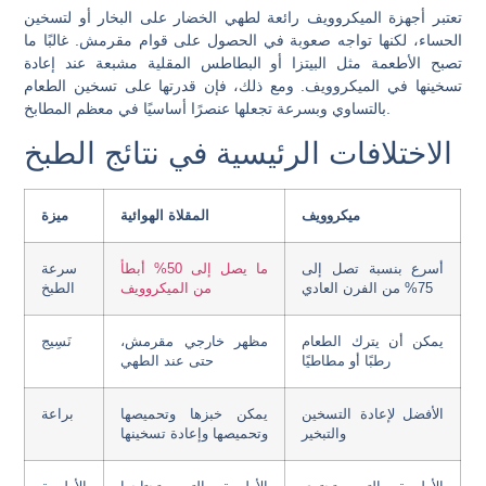
تعتبر أجهزة الميكروويف رائعة لطهي الخضار على البخار أو لتسخين
الحساء، لكنها تواجه صعوبة في الحصول على قوام مقرمش. غالبًا ما
تصبح الأطعمة مثل البيتزا أو البطاطس المقلية مشبعة عند إعادة
تسخينها في الميكروويف. ومع ذلك، فإن قدرتها على تسخين الطعام
بالتساوي وبسرعة تجعلها عنصرًا أساسيًا في معظم المطابخ.
الاختلافات الرئيسية في نتائج الطبخ
ميكروويف
المقلاة الهوائية
ميزة
أسرع بنسبة تصل إلى
ما يصل إلى 50% أبطأ
سرعة
75% من الفرن العادي
من الميكروويف
الطبخ
يمكن أن يترك الطعام
مظهر خارجي مقرمش،
نَسِيج
رطبًا أو مطاطيًا
حتى عند الطهي
الأفضل لإعادة التسخين
يمكن خبزها وتحميصها
براعة
والتبخير
وتحميصها وإعادة تسخينها