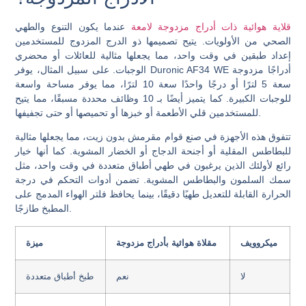
قلاية هوائية ذات أدراج مزدوجة لامعة
عندما يكون التنوع والطهي
الصحي من الأولويات. يتيح تصميمها ذو الدرج المزدوج للمستخدمين
إعداد طبقين في وقت واحد، مما يجعلها مثالية للعائلات أو محضري
الوجبات. على سبيل المثال، يوفر Duronic AF34 WE أدراجًا مزدوجة
سعة 5 لترًا أو درجًا واحدًا سعة 10 لترًا، مما يوفر مساحة واسعة
للوجبات الكبيرة. كما يتميز أيضًا بـ 10 وظائف محددة مسبقًا، مما يتيح
للمستخدمين قلي الأطعمة أو خبزها أو تحميصها أو حتى تجفيفها.
تتفوق هذه الأجهزة في صنع قوام مقرمش بدون زيت، مما يجعلها مثالية
للبطاطس المقلية أو أجنحة الدجاج أو الخضار المشوية. كما أنها خيار
رائع لأولئك الذين يرغبون في طهي أطباق متعددة في وقت واحد، مثل
سمك السلمون والبطاطس المشوية. تضمن أدوات التحكم في درجة
الحرارة القابلة للتعديل طهيًا دقيقًا، بينما يحافظ فلتر الهواء المدمج على
المطبخ طازجًا.
ميكروويف
مقلاة هوائية بأدراج مزدوجة
ميزة
لا
نعم
طبخ أطباق متعددة