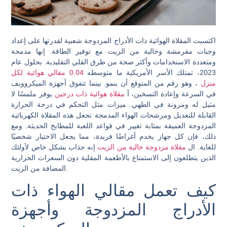
اكتسبت المقلاة الهوائية ذات الأدراج المزدوجة شعبية لقدرتها على إعداد
وجبات مقرمشة وخالية من الزيت مع توفير الطاقة. إنها مدمجة
ومتعددة الاستخدامات وأكثر صحة من طرق القلي التقليدية. بحلول عام
2023، تمتلك الأسر الأمريكية ما متوسطه
0.04 مقالي هوائية لكل
منزل
، وهو رقم من المتوقع أن ينمو. بينما تتفوق أجهزة الميكروويف
في السرعة وإعادة التسخين، أ
مقلاة هوائية ذات درجين
يوفر ملمسًا لا
مثيل له ومرونة في الطهي. ميزات مثل التحكم في درجة الحرارة
القابلة للتعديل ومرشحات الهواء المدمجة تجعل هذه المقلاة الكهربائية
المزدوجة العميقة بمثابة تغيير في قواعد اللعبة للمطابخ الحديثة. ومع
ذلك، فإن كل جهاز يخدم أغراضًا فريدة، مما يجعل الاختيار شخصيًا
للغاية. ال
مقلاة مزدوجة خالية من الزيت
إنه جذاب بشكل خاص لأولئك
الذين يتطلعون إلى الاستمتاع بالأطعمة المقلية دون السعرات الحرارية
المضافة من الزيت.
كيف تعمل مقالي الهواء ذات
الأدراج المزدوجة وأجهزة