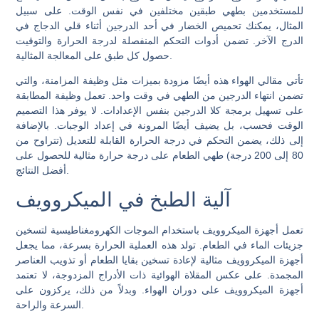
للمستخدمين بطهي طبقين مختلفين في نفس الوقت. على سبيل
المثال، يمكنك تحميص الخضار في أحد الدرجين أثناء قلي الدجاج في
الدرج الآخر. تضمن أدوات التحكم المنفصلة لدرجة الحرارة والتوقيت
حصول كل طبق على المعالجة المثالية.
تأتي مقالي الهواء هذه أيضًا مزودة بميزات مثل وظيفة المزامنة، والتي
تضمن انتهاء الدرجين من الطهي في وقت واحد. تعمل وظيفة المطابقة
على تسهيل برمجة كلا الدرجين بنفس الإعدادات. لا يوفر هذا التصميم
الوقت فحسب، بل يضيف أيضًا المرونة في إعداد الوجبات. بالإضافة
إلى ذلك، يضمن التحكم في درجة الحرارة القابلة للتعديل (تتراوح من
80 إلى 200 درجة) طهي الطعام على درجة حرارة مثالية للحصول على
أفضل النتائج.
آلية الطبخ في الميكروويف
تعمل أجهزة الميكروويف باستخدام الموجات الكهرومغناطيسية لتسخين
جزيئات الماء في الطعام. تولد هذه العملية الحرارة بسرعة، مما يجعل
أجهزة الميكروويف مثالية لإعادة تسخين بقايا الطعام أو تذويب العناصر
المجمدة. على عكس المقلاة الهوائية ذات الأدراج المزدوجة، لا تعتمد
أجهزة الميكروويف على دوران الهواء. وبدلاً من ذلك، يركزون على
السرعة والراحة.