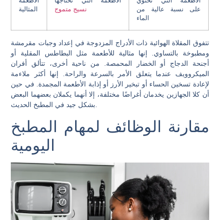
الأطعمة التي تحتوي
الأطعمة التي تحتاجها
الأطعمة
على نسبة عالية من
نسيج متموج
المثالية
الماء
تتفوق المقلاة الهوائية ذات الأدراج المزدوجة في إعداد وجبات مقرمشة
ومطبوخة بالتساوي. إنها مثالية للأطعمة مثل البطاطس المقلية أو
أجنحة الدجاج أو الخضار المحمصة. من ناحية أخرى، تتألق أفران
الميكروويف عندما يتعلق الأمر بالسرعة والراحة. إنها أكثر ملاءمة
لإعادة تسخين الحساء أو تبخير الأرز أو إذابة الأطعمة المجمدة. في حين
أن كلا الجهازين يخدمان أغراضًا مختلفة، إلا أنهما يكملان بعضهما البعض
بشكل جيد في المطبخ الحديث.
مقارنة الوظائف لمهام المطبخ
اليومية