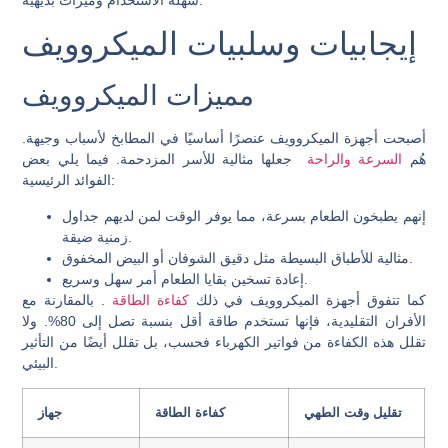
سهلة الاستخدام وميزات بديهية.
إيجابيات وسلبيات الميكروويف
مميزات الميكروويف
أصبحت أجهزة الميكروويف عنصرًا أساسيًا في المطابخ لأسباب وجيهة.
هُم
السرعة والراحة
جعلها مثالية للأسر المزدحمة. فيما يلي بعض
الفوائد الرئيسية:
إنهم يطبخون الطعام بسرعة، مما يوفر الوقت لمن لديهم جداول
زمنية ضيقة.
مثالية للأطباق البسيطة مثل دقيق الشوفان أو البيض المخفوق.
إعادة تسخين بقايا الطعام أمر سهل وسريع.
كما تتفوق أجهزة الميكروويف في ذلك
كفاءة الطاقة
. بالمقارنة مع
الأفران التقليدية، فإنها تستخدم طاقة أقل بنسبة تصل إلى 80%. ولا
تقلل هذه الكفاءة من فواتير الكهرباء فحسب، بل تقلل أيضًا من التأثير
البيئي.
تقليل وقت الطهي
كفاءة الطاقة
جهاز