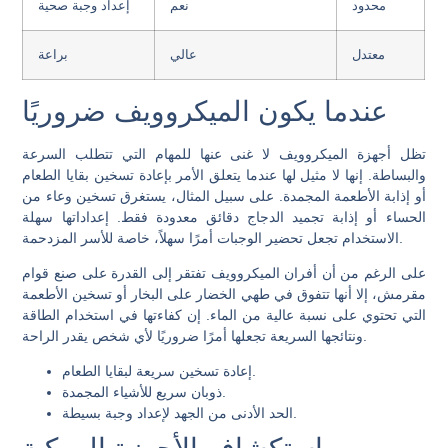
محدود
نعم
إعداد وجبة صحية
معتدل
عالي
براعة
عندما يكون الميكروويف ضروريًا
تظل أجهزة الميكروويف لا غنى عنها للمهام التي تتطلب السرعة
والبساطة. إنها لا مثيل لها عندما يتعلق الأمر بإعادة تسخين بقايا الطعام
أو إذابة الأطعمة المجمدة. على سبيل المثال، يستغرق تسخين وعاء من
الحساء أو إذابة تجميد الدجاج دقائق معدودة فقط. إعداداتها سهلة
الاستخدام تجعل تحضير الوجبات أمرًا سهلاً، خاصة للأسر المزدحمة.
على الرغم من أن أفران الميكروويف تفتقر إلى القدرة على صنع قوام
مقرمش، إلا أنها تتفوق في طهي الخضار على البخار أو تسخين الأطعمة
التي تحتوي على نسبة عالية من الماء. إن كفاءتها في استخدام الطاقة
ونتائجها السريعة تجعلها أمرًا ضروريًا لأي شخص يقدر الراحة.
إعادة تسخين سريعة لبقايا الطعام.
ذوبان سريع للأشياء المجمدة.
الحد الأدنى من الجهد لإعداد وجبة بسيطة.