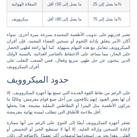
ما يصل إلى 25%
ما يصل إلى 50٪ أقل
المقلاة الهوائية
ما يصل إلى 75%
ما يصل إلى 80٪ أقل
ميكروويف
تعتبر قدرتهم على تذويب الأطعمة المجمدة بسرعة ميزة أخرى. سواء
أكان الأمر يتعلق بإذابة اللحوم أو تسخين العشاء المجمد، فإن أفران
الميكروويف تتعامل مع هذه المهام بسهولة. كما أنها رائعة لطهي الخضار
على البخار، مما يساعد على الاحتفاظ بالعناصر الغذائية. بالنسبة لأولئك
الذين يبحثون عن حل طهي سريع وفعال، فمن الصعب التغلب على
أفران الميكروويف.
حدود الميكروويف
على الرغم من نقاط القوة العديدة التي تتمتع بها أجهزة الميكروويف، إلا
أن لها بعض القيود. إنهم يكافحون من أجل صنع قوام مقرمش، وغالبًا ما
يتركون الأطعمة مثل البيتزا أو البطاطس المقلية مشبعة. هذا يجعلها
أقل ملاءمة للأطباق التي تتطلب لمسة نهائية مقرمشة.
تفتقر أجهزة الميكروويف أيضًا إلى التنوع. على الرغم من أنها ممتازة
لإعادة التسخين وإزالة الجليد، إلا أنها لا تستطيع الخبز أو التحميص أو
القلي. وهذا يحد من استخدامها لوصفات أكثر تعقيدًا. بالإضافة إلى ذلك،