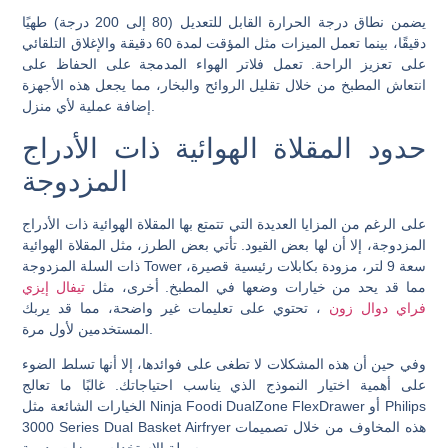
يضمن نطاق درجة الحرارة القابل للتعديل (80 إلى 200 درجة) طهيًا
دقيقًا، بينما تعمل الميزات مثل المؤقت لمدة 60 دقيقة والإغلاق التلقائي
على تعزيز الراحة. تعمل فلاتر الهواء المدمجة على الحفاظ على
انتعاش المطبخ من خلال تقليل الروائح والبخار، مما يجعل هذه الأجهزة
إضافة عملية لأي منزل.
حدود المقلاة الهوائية ذات الأدراج
المزدوجة
على الرغم من المزايا العديدة التي تتمتع بها المقلاة الهوائية ذات الأدراج
المزدوجة، إلا أن لها بعض القيود. تأتي بعض الطرز، مثل المقلاة الهوائية
ذات السلة المزدوجة Tower سعة 9 لتر، مزودة بكابلات رئيسية قصيرة،
مما قد يحد من خيارات وضعها في المطبخ. أخرى، مثل
تيفال إيزي
فراي دوال زون
، تحتوي على تعليمات غير واضحة، مما قد يربك
المستخدمين لأول مرة.
وفي حين أن هذه المشكلات لا تطغى على فوائدها، إلا أنها تسلط الضوء
على أهمية اختيار النموذج الذي يناسب احتياجاتك. غالبًا ما تعالج
الخيارات الشائعة مثل Ninja Foodi DualZone FlexDrawer أو Philips
3000 Series Dual Basket Airfryer هذه المخاوف من خلال تصميمات