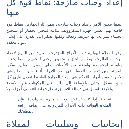
إعداد وجبات طازجة: نقاط قوة كل
منها
عندما يتعلق الأمر بإعداد وجبات طازجة، يتمتع كلا الجهازين بنقاط قوة
خاصة بهم. تعتبر أجهزة الميكروويف مثالية لتبخير الخضار أو تسخين
الحساء بسرعة. إنها سريعة وفعالة ولكنها تفتقر إلى القدرة على إنشاء
مواد معقدة.
توفر المقلاة الهوائية ذات الأدراج المزدوجة المزيد من التنوع لإعداد
الوجبات الطازجة. يمكنهم الخبز والتحميص وحتى التحميص، مما يجعلها
مناسبة لمجموعة واسعة من الأطباق. على سبيل المثال، يمكن
للمستخدمين تحميص الخضار في أحد الأدراج أثناء خبز الدجاج في
الآخر. تضمن أدوات التحكم في درجة الحرارة القابلة للتعديل طهي كل
طبق بشكل مثالي. بالإضافة إلى ذلك، فإن المكونات غير اللاصقة
والآمنة للغسل في غسالة الأطباق تجعل عملية التنظيف أمرًا سهلاً.
نصيحة
: إذا كنت تستمتع بوجبات مقرمشة ولذيذة، فإن
المقلاة الهوائية ذات الأدراج المزدوجة هي إضافة رائعة
لمطبخك.
إيجابيات وسلبيات المقلاة