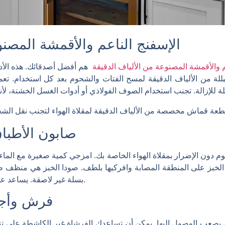
الإسفنج الناعم والأقمشة المصنو
م والأقمشة المصنوعة من الألياف الدقيقة
هم أفضل أصدقائك. هذه الأد
ة من الألياف الدقيقة لمسح الفتات والشحوم بعد كل استخدام. تعم
صابون الأطباق
م دون الإضرار بمقلاة الهواء الخاصة بك. امزجي كمية صغيرة مع الماء
لخبز على المنطقة المصابة وافركيها بلطف. صودا الخبز هي منظف طبي
بسلة غير لاصقة. يساعد على إزالة البقايا العنيدة دون خدش السطح.
فرش وأجه
 يصعب الوصول إليها. يمكن أن تساعدك الفرشاة غير الكاشطة على تنظ