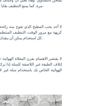
يسخن بالتساوي. وهذا يعني أن وجباتك تُ
مرة. كما يمنع التنظيف بقايا الطعام من الاحتراق والتأثير على طعم طعامك. ستلاحظين الفرق في النكهة والملمس عندما يكون جهازك نظيفًا.
لا أحد يحب المطبخ الذي تفوح منه رائحة
كريهة مع مرور الوقت. التنظيف المنتظم ي
كل استخدام يمكن أن ينقذك من فرك البقع العنيدة لاحقًا. بالإضافة إلى ذلك، فإن المقلاة الهوائية ذات الرائحة المنعشة تجعل الطبخ أكثر متعة.
لا يقتصر الاهتمام بفرن المقلاة الهوائي
إتلاف الطبقة غير اللاصقة للسلة إذا 
الهوائية الخاص بك باستخدام سلة غير ل