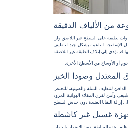
عة من الألياف الدقيقة
وات لطيفة على السطح غير اللاصق ولن
ل الإسفنجة الناعمة بشكل جيد لتنظيف
 المعتدل وصودا الخبز
 الدافئ لتنظيف السلة والصينية. للتخلص
عي وآمن لفرن المقلاة الهوائية المزود
زة غسيل غير كاشطة
يف هذه المناطق دون الإضرار بالجهاز.