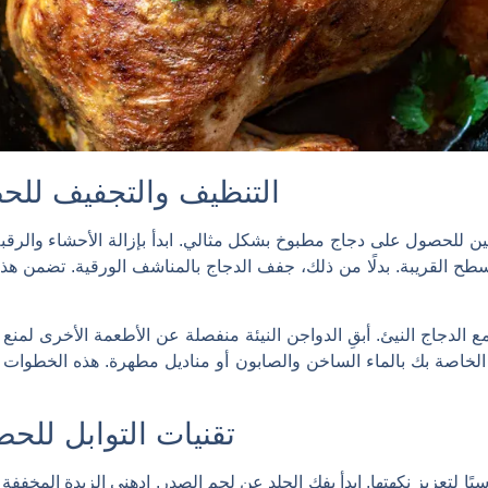
التنظيف والتجفيف للح
ين للحصول على دجاج مطبوخ بشكل مثالي. ابدأ بإزالة الأحشاء والرق
لأسطح القريبة. بدلًا من ذلك، جفف الدجاج بالمناشف الورقية. تضمن 
 مع الدجاج النيئ. أبقِ الدواجن النيئة منفصلة عن الأطعمة الأخرى لمنع
ني الخاصة بك بالماء الساخن والصابون أو مناديل مطهرة. هذه الخطو
وتمهيد ا
تقنيات التوابل للح
سيًا لتعزيز نكهتها. ابدأ بفك الجلد عن لحم الصدر. ادهني الزبدة المخ