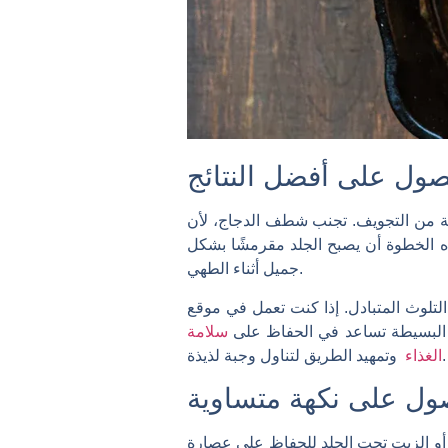
صول على أفضل النتائج
بة من التجويف. تجنب شطف الدجاج، لأن
هذه الخطوة أن يصبح الجلد مقرمشًا بشكل
جميل أثناء الطهي.
 التلوث المتبادل. إذا كنت تعمل في موقع
ات البسيطة تساعد في الحفاظ على
سلامة
لطريق لتناول وجبة لذيذة.
الغذاء
صول على نكهة متساوية
ففة أو الزيت تحت الجلد للحفاظ على عصارة