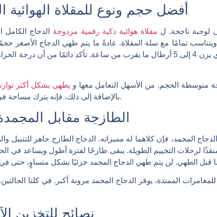
أفضل حجم ونوع للمقلاة الهوائية ال
ى لوجبة ناجحة. ل
مقلاة هوائية ذكية رقمية مزدوجة
اجة متوسطة الحجم. من الأسهل التعامل معها و
يطهى بشكل أكثر توازن
بالإضافة إلى ذلك، فإنه يترك مساحة في المقلاة لأي جانب قد ترغب في تحضيره.
الطازجة مقابل المجمدة:
لدجاج المجمد، فإن كلاهما له مميزاته. الدجاج الطازج جاهز للتتبيل والط
قذًا لرحلات التخييم الطويلة. يبقى طازجًا لفترة أطول ويساعد في ال
للمغامرات الممتدة، يوفر الدجاج المجمد مرونة أكبر. في كلتا الحالتين
نصائح للتخزين الآم