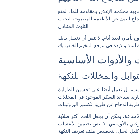
اوية محكمة الإغلاق ومقاومة للماء لمنع
دجاج النيئ عن الأطعمة المطبوخة لتجنب
التلوث المتبادل.
وخ بأمان لعدة أيام. لا تنس أن تغسل يديك
 والأدوات الأساسية
وابل والمخللات للنكهة
فحسب، بل تعمل أيضًا على تحسين الطراوة
صارة. يساعد السكر الموجود في المخللات
للحصول على أفضل النتائج، انقعي الدجاج في التتبيلة لمدة 12 ساعة على الأقل. إن التتبيل لفترة أطول، مثل 24 ساعة، يمكن أن يجعل اللحم أكثر صلابة
 وغني بالأومامي. لا تنس تضمين الأعشاب