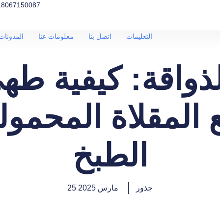
18067150087
التعليمات
اتصل بنا
معلومات عنا
المدونات 
لذواقة: كيفية ط
 المقلاة المحمولة
الطبخ
جذور
25 مارس 2025