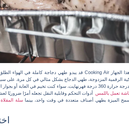
قد يبدو طهي دجاجة كاملة في الهواء الطلق أمرًا صعبًا، ولكن المقلاة المح
الذكية الرقمية المزدوجة، طهي الدجاج بشكل مثالي في كل مرة. على سبي
4 أرطال من 55 إلى 60 دقيقة فقط عند درجة حرارة 360 درجة فهرنهايت. سواء كنت تخيم
شاشة تعمل باللمس
أدوات التحكم وقابلية النقل تجعله أمرًا ضروريًا لع
مح الميزة بطهي أصناف متعددة في وقت واحد، بينما
سلة المقلاة 
اخت