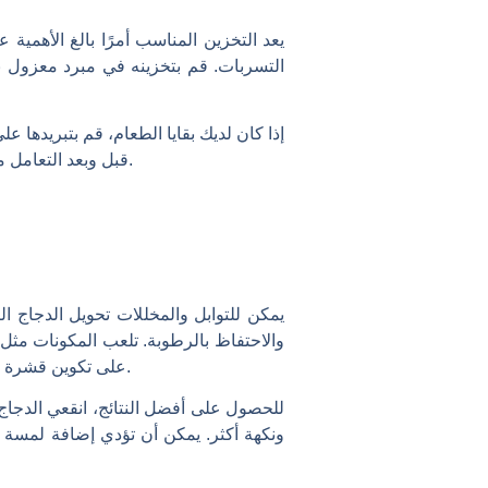
يعد التخزين المناسب أمرًا بالغ الأهمية
التسربات. قم بتخزينه في مبرد معزول به
إذا كان لديك بقايا الطعام، قم بتبريدها ع
قبل وبعد التعامل مع الدجاج للحفاظ على النظافة. مع هذه النصائح، يمكنك الاستمتاع بوجبة آمنة ولذيذة في موقع المخيم الخاص بك.
يمكن للتوابل والمخللات تحويل الدجاج ال
والاحتفاظ بالرطوبة. تلعب المكونات مثل 
على تكوين قشرة ذهبية ومكرملة، بينما تعمل الأحماض مثل عصير الليمون أو الخل على تطرية الدجاج عن طريق تكسير البروتينات.
ونكهة أكثر. يمكن أن تؤدي إضافة لمسة من