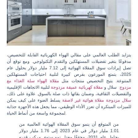
يتزايد الطلب العالمي على مقالي الهواء الكهربائية القابلة للتخصيص،
مدفوعًا بتغير تفضيلات المستهلكين والتقدم التكنولوجي. ومع توقع أن
تصل إيرادات سوق المقلاة الهوائية إلى 7.12 مليار دولار بحلول عام
2025، يتمتع الموزعون بفرص كبيرة لتلبية احتياجات المستهلكين
المتنوعة. يتيح التخصيص منتجات مثل
مقلاة الهواء سلة الغذاء مع
مزدوج
سلال و
مقلاة كهربائية عميقة مزدوجة
لتلبية الاتجاهات الإقليمية
والتفضيلات الثقافية، وضمان بقائها ذات صلة بالسوق. علاوة على ذلك،
سلال مزدوجة مقلاة هوائية غير لاصقة
يسلط الضوء على كيف يمكن
للميزات المبتكرة أن تعزز الأداء الوظيفي، مما يجعل هذه الأجهزة جذابة
لمجموعة واسعة من أنماط الحياة.
من المتوقع أن ينمو سوق المقلاة الهوائية العالمية من
1.01 مليار دولار في عام 2023 إلى 1.76 مليار دولار
بحلول عام 2031، محققًا معدل نمو سنوي مركب قدره