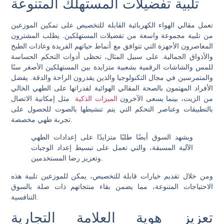
تلبية تفضيلات المستهلك المتنوعة
تعمل مقالي الهواء الكهربائية القابلة للتخصيص على تمكين الموزعين
من تلبية مجموعة واسعة من تفضيلات المستهلكين. يطلب المشترون
المعاصرون الأجهزة التي تتوافق مع أنماط حياتهم الفريدة وعادات الطبخ
والأذواق الجمالية. على سبيل المثال، تحظى أدوات التحكم الحساسة
للمس والشاشات الرقمية بشعبية متزايدة بين المستهلكين الأصغر سنًا
والمتمرسين في مجال التكنولوجيا والذين يقدرون الراحة والدقة. يفضل
الأفراد المهتمون بالصحة المقالي الهوائية لقدراتها على الطهي الخالي
من الزيت، بينما يسعى الآخرون
الميزات الذكية
مثل إمكانية الاتصال
بالتطبيقات وعناصر التحكم التي يتم تنشيطها بالصوت للحصول على
تجربة طهي مخصصة.
ويشهد السوق أيضًا طلبًا متزايدًا على إعدادات الطهي
الآلية المسبقة، والتي تعمل على تبسيط إعداد الوجبات
وتعزيز رضا المستخدمين.
ومن خلال تقديم خيارات قابلة للتخصيص، يمكن للموزعين تلبية هذه
الاحتياجات المتنوعة، مما يضمن بقاء منتجاتهم ذات صلة بالسوق
التنافسية.
تعزيز هوية العلامة التجارية