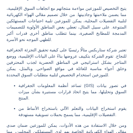
يتيح التخصيص للموزعين مواءمة منتجاتهم مع اتجاهات السوق الإقليمية،
مما يضمن ملاءمتها وجاذبيتها. من خلال تصميم مقالي الهواء الكهربائية
لتلبية التفضيلات المحلية، يمكن للموزعين تلبية احتياجات المستهلكين
المتنوعة. على سبيل المثال، تعطي بعض المناطق الأولوية للتصميمات
المدمجة للمطابخ الصغيرة، بينما تتطلب مناطق أخرى قدرات أكبر
للطهي الموجه نحو الأسرة.
تعتبر شركة ستاربكس مثالًا رئيسيًا على كيفية تحقيق التجزئة الجغرافية
للنجاح. تقوم الشركة بتكييف عروضها بناءً على البيانات الإقليمية، ووضع
المتاجر بشكل استراتيجي في المناطق الحضرية لجذب المحترفين
وخلق أجواء مناسبة للعائلة في مواقع الضواحي. وبالمثل، يمكن
للموزعين استخدام التخصيص لتلبية متطلبات السوق المحددة.
تساعد أنظمة المعلومات الجغرافية (GIS) في تصور بيانات
السوق وتحليلها، مما يتيح اتخاذ قرارات مستنيرة بشأن ميزات
المنتج.
يقوم استخراج البيانات والتعلم الآلي باستخراج الأنماط من
التفضيلات الإقليمية، مما يسمح بحملات تسويقية مستهدفة.
ومن خلال الاستفادة من هذه الأدوات، يمكن للموزعين ضمان صدى
مقالي الهواء الكهربائية الخاصة بهم لدى المستهلكين المحليين، مما