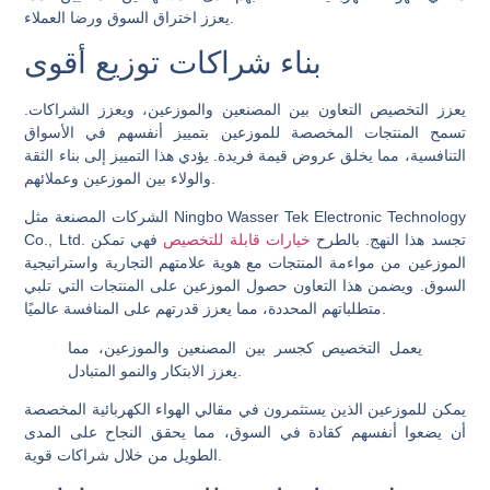
يعزز اختراق السوق ورضا العملاء.
بناء شراكات توزيع أقوى
يعزز التخصيص التعاون بين المصنعين والموزعين، ويعزز الشراكات.
تسمح المنتجات المخصصة للموزعين بتمييز أنفسهم في الأسواق
التنافسية، مما يخلق عروض قيمة فريدة. يؤدي هذا التمييز إلى بناء الثقة
والولاء بين الموزعين وعملائهم.
الشركات المصنعة مثل Ningbo Wasser Tek Electronic Technology
Co., Ltd. تجسد هذا النهج. بالطرح
خيارات قابلة للتخصيص
فهي تمكن
الموزعين من مواءمة المنتجات مع هوية علامتهم التجارية واستراتيجية
السوق. ويضمن هذا التعاون حصول الموزعين على المنتجات التي تلبي
متطلباتهم المحددة، مما يعزز قدرتهم على المنافسة عالميًا.
يعمل التخصيص كجسر بين المصنعين والموزعين، مما
يعزز الابتكار والنمو المتبادل.
يمكن للموزعين الذين يستثمرون في مقالي الهواء الكهربائية المخصصة
أن يضعوا أنفسهم كقادة في السوق، مما يحقق النجاح على المدى
الطويل من خلال شراكات قوية.