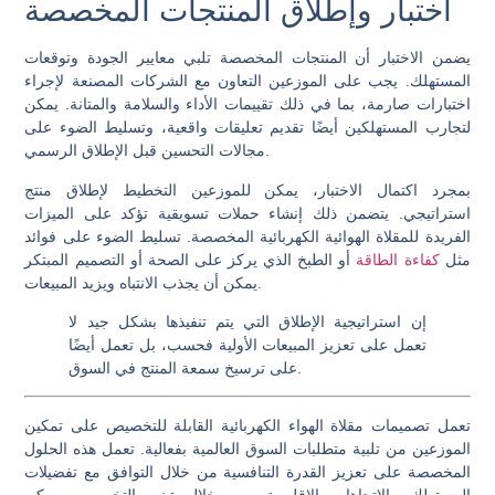
اختبار وإطلاق المنتجات المخصصة
يضمن الاختبار أن المنتجات المخصصة تلبي معايير الجودة وتوقعات
المستهلك. يجب على الموزعين التعاون مع الشركات المصنعة لإجراء
اختبارات صارمة، بما في ذلك تقييمات الأداء والسلامة والمتانة. يمكن
لتجارب المستهلكين أيضًا تقديم تعليقات واقعية، وتسليط الضوء على
مجالات التحسين قبل الإطلاق الرسمي.
بمجرد اكتمال الاختبار، يمكن للموزعين التخطيط لإطلاق منتج
استراتيجي. يتضمن ذلك إنشاء حملات تسويقية تؤكد على الميزات
الفريدة للمقلاة الهوائية الكهربائية المخصصة. تسليط الضوء على فوائد
مثل
كفاءة الطاقة
أو الطبخ الذي يركز على الصحة أو التصميم المبتكر
يمكن أن يجذب الانتباه ويزيد المبيعات.
إن استراتيجية الإطلاق التي يتم تنفيذها بشكل جيد لا
تعمل على تعزيز المبيعات الأولية فحسب، بل تعمل أيضًا
على ترسيخ سمعة المنتج في السوق.
تعمل تصميمات مقلاة الهواء الكهربائية القابلة للتخصيص على تمكين
الموزعين من تلبية متطلبات السوق العالمية بفعالية. تعمل هذه الحلول
المخصصة على تعزيز القدرة التنافسية من خلال التوافق مع تفضيلات
المستهلك والاتجاهات الإقليمية. من خلال تبني التخصيص، يمكن