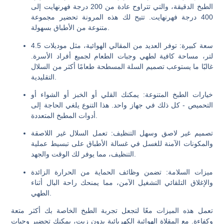
الطبخ الدقيقة، والتي تتراوح عادة من 200 درجة فهرنهايت إلى
400 درجة فهرنهايت. تتيح لك هذه المرونة تحضير مجموعة
متنوعة من الأطباق بسهولة.
سعة كبيرة
: توفر العديد من المقالي الهوائية، مثل موديلات 4.5
لتر، مساحة كافية لطهي وجبات الطعام لجميع أفراد الأسرة.
غالبًا ما يستوعب تصميم السلة المسطحة طعامًا أكثر من السلال
التقليدية.
خيارات الطبخ المتنوعة
: يمكنك القلي أو الخبز أو الشواء أو
التحميص - كل ذلك في جهاز واحد. هذا التنوع يلغي الحاجة إلى
أدوات المطبخ المتعددة.
تصميم غير لاصق وسهل التنظيف
: تعمل السلال غير اللاصقة
والمكونات الآمنة للغسل في غسالة الأطباق على تبسيط عملية
التنظيف، مما يوفر لك الوقت والجهد.
ميزات السلامة
: تضمن وظائف الحماية من الحرارة الزائدة
والإغلاق التلقائي التشغيل الآمن، مما يمنحك راحة البال أثناء
الطهي.
تعمل هذه الميزات معًا لتجعل تجربة الطبخ الخاصة بك أكثر متعة
وكفاءة. مع المقلاة الهوائية الكهربائية بدون زيت، يمكنك تحضير وجبات