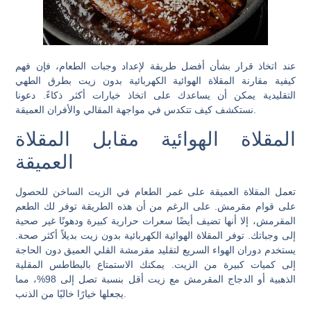
عند اتخاذ قرار بشأن أفضل طريقة لإعداد وجبات الطعام، فإن فهم
كيفية مقارنة المقلاة الهوائية الكهربائية بدون زيت بطرق الطهي
التقليدية يمكن أن يساعدك على اتخاذ خيارات أكثر ذكاءً. دعونا
نستكشف كيف تتكدس في مواجهة المقالي والأفران العميقة.
المقلاة الهوائية مقابل المقلاة
العميقة
تعمل المقلاة العميقة على غمر الطعام في الزيت الساخن للحصول
على قوام مقرمش. على الرغم من أن هذه الطريقة توفر لك الطعم
المقرمش، إلا أنها تضيف أيضًا سعرات حرارية كبيرة ودهونًا غير صحية
إلى وجباتك. توفر المقلاة الهوائية الكهربائية بدون زيت بديلاً أكثر صحة.
يستخدم دوران الهواء السريع لتقليد مقرمشة القلي العميق دون الحاجة
إلى كميات كبيرة من الزيت. يمكنك الاستمتاع بالبطاطس المقلية
الذهبية أو الدجاج المقرمش مع زيت أقل بنسبة تصل إلى 98%، مما
يجعلها خيارًا خاليًا من الذنب.