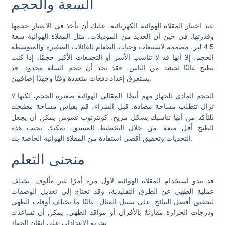
السعة والحجم
عند اختيار المقلاة الهوائية الكهربائية، عليك أن تأخذ في الاعتبار حجمها
وقدرتها. في حين أن العديد من الموديلات، مثل المقلاة الهوائية سعة
4.5 لتر، مصممة لاستيعاب وجبات الطعام للعائلات الصغيرة والمتوسطة
الحجم، إلا أنها قد لا تناسب الأسر أو التجمعات الأكبر حجمًا. إذا كنت
تطبخ غالبًا لحشد من الناس، فقد تجد أن حجم السلة محدود. قد
يستغرق إعداد دفعات متعددة وقتًا وجهدًا إضافيين.
الحجم المادي للجهاز مهم أيضًا. المقالي الهوائية صغيرة الحجم، لكنها لا
تزال تتطلب مساحة مضادة. قبل الشراء، قم بقياس مساحة مطبخك
للتأكد من أنها تناسبك بشكل مريح. كونترتوب تشوش يمكن أن يجعل
الطبخ أقل متعة. من خلال التخطيط المسبق، يمكنك تجنب هذه
التحديات وتحقيق أقصى استفادة من المقلاة الهوائية الخاصة بك.
منحنى التعلم
قد يبدو استخدام المقلاة الهوائية لأول مرة أمرًا غير مألوف. تختلف
عملية الطهي عن الطرق التقليدية، وقد تحتاج إلى تعديل الوصفات
لتحقيق أفضل النتائج. على سبيل المثال، غالبًا ما تختلف أوقات الطهي
ودرجات الحرارة مقارنةً بالأفران أو مواقد الطهي. يمكن أن تساعدك
تجربة الإعدادات على إتقان الجهاز.