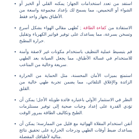
استفد من تعدد استخدامات الجهاز؛ يمكنه القلي أو الخبز أو
الشواء أو التحميص، مما يسمح لك بإعداد مجموعة واسعة من
الأطباق بجهاز واحد فقط.
الاستفادة من
كفاءة الطاقة
; تُطهى مقالي الهواء بشكل أسرع
وتسخن بسرعة، مما يساعدك على توفير فواتير الكهرباء وتقليل
حرارة المطبخ.
قم بتبسيط عملية التنظيف باستخدام مكونات غير لاصقة وآمنة
للاستخدام في غسالة الأطباق، مما يجعل الصيانة بعد الطهي
سريعة وخالية من المتاعب.
استمتع بميزات الأمان المحسنة، مثل الحماية من الحرارة
الزائدة والإغلاق التلقائي، مما يضمن تجربة طهي خالية من
القلق.
النظر في الاستثمار الأولي باعتباره فائدة طويلة الأجل؛ يمكن أن
تؤدي القدرة على إعداد وجبات صحية إلى توفير مستلزمات
الطبخ وتكاليف الطاقة بمرور الوقت.
أتقن استخدام المقلاة الهوائية مع قليل من الممارسة؛ يمكن أن
يساعدك ضبط أوقات الطهي ودرجات الحرارة على تحقيق نتائج
مثالية لأطباقك المفضلة.