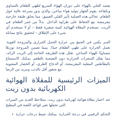
يعتمد القلي بالهواء على دوران الهواء السريع لطهي الطعام بالتساوي
وبكفاءة. يقوم الجهاز بتوليد هواء ساخن، والذي يدور بسرعة عالية حول
الطعام. تحاكي هذه العملية تأثير القلي العميق، مما يخلق طبقة خارجية
مقرمشة مع الحفاظ على طراوة الداخل. بدلاً من غمر الطعام في
الزيت، تستخدم المقلاة الهوائية كمية صغيرة فقط – أو لا تستخدم أي
شيء على الإطلاق – لتحقيق نتائج مماثلة.
السر يكمن في الجمع بين حرارة الحمل الحراري والمروحة القوية.
تعمل الحرارة على طهي الطعام جيدًا، بينما تضمن المروحة توزيعًا
متساويًا للهواء الساخن. تقلل هذه الطريقة الحاجة إلى الزيت الزائد،
مما يقلل السعرات الحرارية دون التضحية بالطعم. يمكنك الاستمتاع
بالبطاطس المقلية المقرمشة، أو الدجاج الطري، أو الخضار المشوية
مع شعور أقل بالذنب ومزيد من الرضا.
الميزات الرئيسية للمقلاة الهوائية
الكهربائية بدون زيت
عند اختيار مقلاة هوائية كهربائية بدون زيت، ستلاحظ العديد من الميزات
التي تجعلها تغير قواعد اللعبة في المطبخ:
التحكم الرقمي في درجة الحرارة
: يمكنك ضبط درجات حرارة