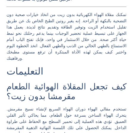
تمكنك مقلاة الهواء الكهربائية بدون زيت من اتخاذ خيارات صحية دون
التضحية بالنكهة أو الراحة. إنه يغير روتين الطبخ الخاص بك عن طريق
تقليل استخدام الزيت وتوفير الطاقة وتقديم نتائج لذيذة. يعمل هذا
الجهاز على تبسيط عملية تحضير الوجبات بينما يدعم رحلتك نحو نمط
حياة أكثر صحة. من خلال الاستثمار في واحد، فإنك تفتح الباب أمام
الاستمتاع بالطهي الخالي من الذنب والطهي الفعال. اتخذ الخطوة اليوم
واختبر كيف يمكن لهذه الأداة المبتكرة أن ترفع مستوى مطبخك
ورفاهيتك.
التعليمات
كيف تجعل المقلاة الهوائية الطعام
مقرمشا بدون زيت؟
تستخدم مقالي الهواء دوران الهواء السريع لإنشاء نسيج مقرمش.
يتحرك الهواء الساخن بسرعة حول الطعام، مما يحاكي تأثير القلي
العميق. تؤدي هذه العملية إلى تحمير السطح مع الحفاظ على طراوة
الداخل. يمكنك الحصول على تلك اللمسة النهائية الذهبية المقرمشة