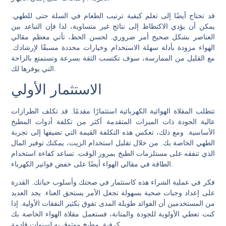
قد تحتاج أيضًا إلى تعلم كيفية ترتيب الطعام في السلة حتى للطهي.
يمكن أن يؤدي الاكتظاظ إلى نتائج غير متساوية، لذا فإن التباعد بين
العناصر بشكل صحيح أمر ضروري. لحسن الحظ، تأتي معظم مقالي
الهواء مزودة بأدلة سهلة الاستخدام وخيارات محددة مسبقًا لإرشادك.
مع القليل من الممارسة، سوف تكتسب الثقة بسرعة وتستمتع بالراحة
التي يوفرها لك.
الاستثمار الأولي
تتطلب المقلاة الهوائية الكهربائية استثمارًا مقدمًا. قد تكلف الطرازات
عالية الجودة ذات الميزات المتقدمة أكثر من تكلفة أدوات المطبخ
الأساسية. ومع ذلك، تعكس هذه التكلفة القيمة التي تضيفها إلى تجربة
الطهي الخاصة بك. من خلال تقليل استخدام الزيت، يمكنك توفير المال
الذي تنفقه على مستلزمات الطبخ بمرور الوقت. تساعد كفاءة استخدام
الطاقة في مقالي الهواء أيضًا على خفض فواتير الكهرباء.
فكر في عملية الشراء هذه كاستثمار في صحتك وأسلوب حياتك. القدرة
على إعداد وجبات صحية بسهولة تجعل الأمر يستحق العناء. يجد العديد
من المستخدمين أن الفوائد طويلة المدى تفوق بكثير النفقات الأولية. إذا
كنت تعطي الأولوية للجودة والمتانة، فستعمل مقلاة الهواء الخاصة بك
كرفيق مطبخ موثوق به لسنوات قادمة.