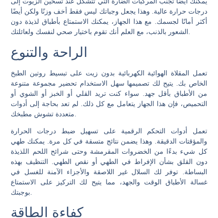
يمكنك أيضًا تجنب المركبات الضارة التي تتشكل عند تسخين الزيوت إلى
درجات حرارة عالية. وهذا يجعل وجباتك ليس فقط أخف وزنًا ولكن أيضًا
أكثر أمانًا لجسمك. مع هذا الجهاز، يمكنك الاستمتاع بأطباق لذيذة دون
الشعور بالذنب، مع العلم أنك تقوم باختيار صحي لنفسك ولعائلتك.
الراحة والتنوع
تعمل المقلاة الهوائية الكهربائية بدون زيت على تبسيط روتين الطبخ
الخاص بك. يتيح لك تصميمها سهل الاستخدام تحضير مجموعة متنوعة
من الأطباق بأقل جهد. سواء كنت تريد القلي أو الخبز أو الشوي أو
التحميص، فإن هذا الجهاز يتعامل مع كل ذلك. لم تعد بحاجة إلى أدوات
متعددة تشوش مطبخك.
تعمل أدوات التحكم الرقمية على تسهيل ضبط درجات الحرارة
والمؤقتات الدقيقة. وهذا يضمن نتائج متسقة في كل مرة. يمكنك طهي
كل شيء بدءًا من الخضروات المقرمشة وحتى شرائح اللحم اللذيذة
دون القلق بشأن الإفراط في الطهي أو نقص الطهي. التنظيف بهذه
البساطة. توفر لك السلال غير اللاصقة والأجزاء الآمنة للغسل في
غسالة الأطباق الوقت والجهد، مما يتيح لك التركيز على الاستمتاع
بوجبتك.
كفاءة الطاقة