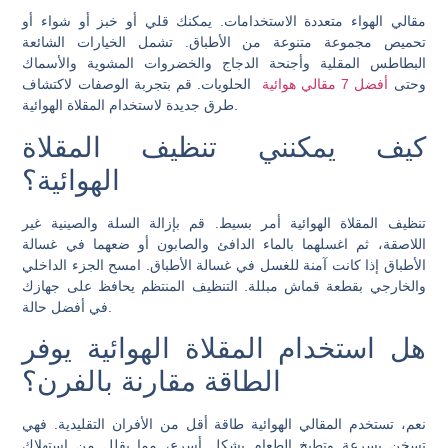
مقالي الهواء متعددة الاستخدامات. يمكنك قلي أو خبز أو شواء أو
تحميص مجموعة متنوعة من الأطباق. تشمل الخيارات الشائعة
البطاطس المقلية وأجنحة الدجاج والخضروات المشوية والأسماك
وحتى
أفضل 7 مقالي هوائية
الحلويات. قم بتجربة الوصفات لاكتشاف
طرق جديدة لاستخدام المقلاة الهوائية.
كيف يمكنني تنظيف المقلاة
الهوائية؟
تنظيف المقلاة الهوائية أمر بسيط. قم بإزالة السلة والصينية غير
اللاصقة، ثم اغسلهما بالماء الدافئ والصابون أو ضعهما في غسالة
الأطباق إذا كانت آمنة للغسل في غسالة الأطباق. امسح الجزء الداخلي
والخارجي بقطعة قماش مبللة. التنظيف المنتظم يحافظ على جهازك
في أفضل حالة.
هل استخدام المقلاة الهوائية يوفر
الطاقة مقارنة بالفرن؟
نعم، تستخدم المقالي الهوائية طاقة أقل من الأفران التقليدية. فهي
تسخن بسرعة وتطبخ الطعام بشكل أسرع، مما يقلل من استهلاك