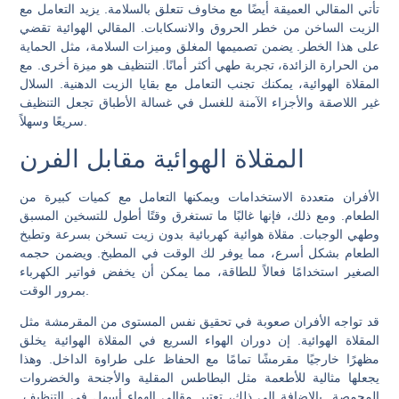
تأتي المقالي العميقة أيضًا مع مخاوف تتعلق بالسلامة. يزيد التعامل مع
الزيت الساخن من خطر الحروق والانسكابات. المقالي الهوائية تقضي
على هذا الخطر. يضمن تصميمها المغلق وميزات السلامة، مثل الحماية
من الحرارة الزائدة، تجربة طهي أكثر أمانًا. التنظيف هو ميزة أخرى. مع
المقلاة الهوائية، يمكنك تجنب التعامل مع بقايا الزيت الدهنية. السلال
غير اللاصقة والأجزاء الآمنة للغسل في غسالة الأطباق تجعل التنظيف
سريعًا وسهلاً.
المقلاة الهوائية مقابل الفرن
الأفران متعددة الاستخدامات ويمكنها التعامل مع كميات كبيرة من
الطعام. ومع ذلك، فإنها غالبًا ما تستغرق وقتًا أطول للتسخين المسبق
وطهي الوجبات. مقلاة هوائية كهربائية بدون زيت تسخن بسرعة وتطبخ
الطعام بشكل أسرع، مما يوفر لك الوقت في المطبخ. ويضمن حجمه
الصغير استخدامًا فعالاً للطاقة، مما يمكن أن يخفض فواتير الكهرباء
بمرور الوقت.
قد تواجه الأفران صعوبة في تحقيق نفس المستوى من المقرمشة مثل
المقلاة الهوائية. إن دوران الهواء السريع في المقلاة الهوائية يخلق
مظهرًا خارجيًا مقرمشًا تمامًا مع الحفاظ على طراوة الداخل. وهذا
يجعلها مثالية للأطعمة مثل البطاطس المقلية والأجنحة والخضروات
المحمصة. بالإضافة إلى ذلك، تعتبر مقالي الهواء أسهل في التنظيف.