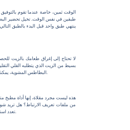
الوقت ثمين، خاصة عندما تقوم بالتوفيق ب
طبقين في نفس الوقت. تخيل تحضير البطا
ينتهي طبق واحد قبل البدء بالطبق التالي
لا تحتاج إلى إغراق طعامك بالزيت للح
بسيط من الزيت الذي يتطلبه القلي التقل
البطاطس المشوية، يمكنك الاستمتاع بها دون الشعور بالذنب. بالإضافة إلى ذلك، فإن كمية الزيت الأقل تعني فوضى أقل للتنظيف بعد ذلك.
هذه ليست مجرد مقلاة، إنها أداة مطبخ م
من ملفات تعريف الارتباط؟ هل تريد شواء
تعدد استخداماته يجعله مثاليًا لتجربة الوصفات الجديدة أو الالتزام بمفضلاتك المجربة والحقيقية. لن تنفد منك الخيارات أبدًا.