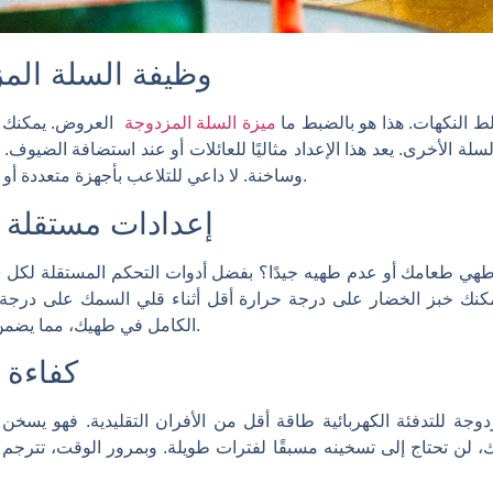
وظيفة السلة الم
النكهات. هذا هو بالضبط ما
ميزة السلة المزدوجة
العروض. يمكنك 
سلة الأخرى. يعد هذا الإعداد مثاليًا للعائلات أو عند استضافة الضيو
وساخنة. لا داعي للتلاعب بأجهزة متعددة أو انتظار انتهاء طبق واحد قبل بدء طبق آخر.
إعدادات مستقلة 
هي طعامك أو عدم طهيه جيدًا؟ بفضل أدوات التحكم المستقلة لكل
كنك خبز الخضار على درجة حرارة أقل أثناء قلي السمك على درجة ح
الكامل في طهيك، مما يضمن الحصول على كل طبق بالشكل الصحيح.
كفاءة 
مزدوجة للتدفئة الكهربائية طاقة أقل من الأفران التقليدية. فهو ي
لك، لن تحتاج إلى تسخينه مسبقًا لفترات طويلة. وبمرور الوقت، تترج