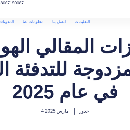
18067150087
التعليمات
اتصل بنا
معلومات عنا
المدونات 
ات المقالي الهوا
زدوجة للتدفئة ال
في عام 2025
جذور
4 مارس 2025