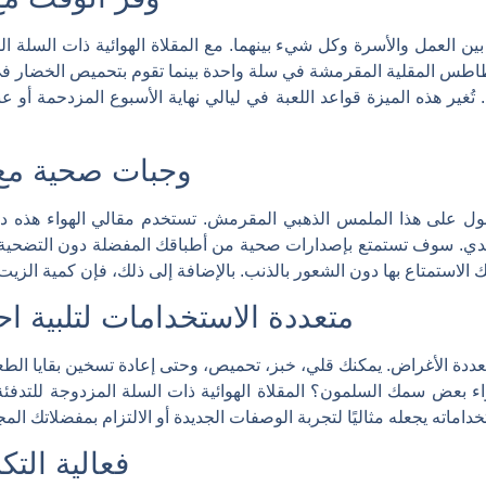
ين العمل والأسرة وكل شيء بينهما. مع المقلاة الهوائية ذات السلة ال
طس المقلية المقرمشة في سلة واحدة بينما تقوم بتحميص الخضار في 
. تُغير هذه الميزة قواعد اللعبة في ليالي نهاية الأسبوع المزدحمة أ
وجبات صحية مع 
صول على هذا الملمس الذهبي المقرمش. تستخدم مقالي الهواء هذه دو
يدي. سوف تستمتع بإصدارات صحية من أطباقك المفضلة دون التضحية با
متعددة الاستخدامات لتلبية اح
تعددة الأغراض. يمكنك قلي، خبز، تحميص، وحتى إعادة تسخين بقايا 
 بعض سمك السلمون؟ المقلاة الهوائية ذات السلة المزدوجة للتدفئة 
فعالية الت