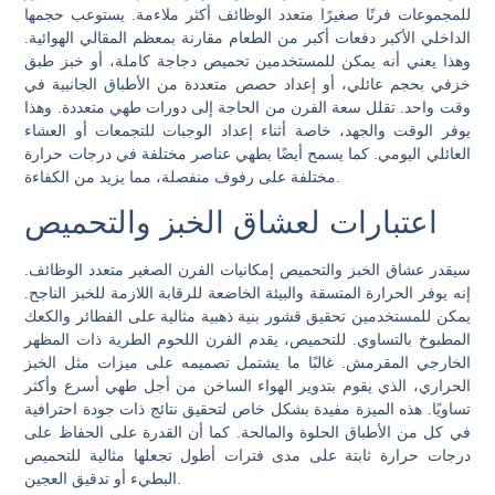
للمجموعات فرنًا صغيرًا متعدد الوظائف أكثر ملاءمة. يستوعب حجمها
الداخلي الأكبر دفعات أكبر من الطعام مقارنة بمعظم المقالي الهوائية.
وهذا يعني أنه يمكن للمستخدمين تحميص دجاجة كاملة، أو خبز طبق
خزفي بحجم عائلي، أو إعداد حصص متعددة من الأطباق الجانبية في
وقت واحد. تقلل سعة الفرن من الحاجة إلى دورات طهي متعددة. وهذا
يوفر الوقت والجهد، خاصة أثناء إعداد الوجبات للتجمعات أو العشاء
العائلي اليومي. كما يسمح أيضًا بطهي عناصر مختلفة في درجات حرارة
مختلفة على رفوف منفصلة، ​​مما يزيد من الكفاءة.
اعتبارات لعشاق الخبز والتحميص
سيقدر عشاق الخبز والتحميص إمكانيات الفرن الصغير متعدد الوظائف.
إنه يوفر الحرارة المتسقة والبيئة الخاضعة للرقابة اللازمة للخبز الناجح.
يمكن للمستخدمين تحقيق قشور بنية ذهبية مثالية على الفطائر والكعك
المطبوخ بالتساوي. للتحميص، يقدم الفرن اللحوم الطرية ذات المظهر
الخارجي المقرمش. غالبًا ما يشتمل تصميمه على ميزات مثل الخبز
الحراري، الذي يقوم بتدوير الهواء الساخن من أجل طهي أسرع وأكثر
تساويًا. هذه الميزة مفيدة بشكل خاص لتحقيق نتائج ذات جودة احترافية
في كل من الأطباق الحلوة والمالحة. كما أن القدرة على الحفاظ على
درجات حرارة ثابتة على مدى فترات أطول تجعلها مثالية للتحميص
البطيء أو تدقيق العجين.