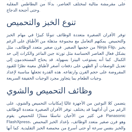
على مقرمشة مثالية لمختلف العناصر، بدءًا من البطاطس المقلية
وحتى أجنحة الدجاج.
تنوع الخبز والتحميص
توفر الأفران الصغيرة متعددة الوظائف تنوعًا كبيرًا في مهام الخبز
والتحميص. يمكنهم التعامل مع مجموعة مذهلة من الأطباق على الرغم
من حجمها الصغير. فرن صغير متعدد الوظائف، مثل Ninja Flip، يخبز
بشكل فعال العناصر الحساسة مثل تورتة جبن الماعز والكراث إلى حد
الكمال. كما أنه يستوعب البيتزا بسهولة. قد يحتاج المستخدمون إلى
تعديل الوصفات أو الطهي على دفعات أصغر لأطباق معينة نظرًا للقيود
المفروضة على حجم الفرن وارتفاعه. هذه القدرة تجعلها مناسبة لإعداد
وجبات الطعام بما يتجاوز مجرد الوجبات الخفيفة السريعة.
وظائف التحميص والشوي
يتضمن كلا النوعين من الأجهزة غالبًا إمكانيات التحميص والشوي، على
الرغم من أن أدائهما قد يختلف. توفر الأفران الصغيرة متعددة الوظائف
في كثير من الأحيان تناسقًا ممتازًا للتحميص. يقوم Panasonic
FlashXpress، وهو فرن صغير متعدد الوظائف، بإعداد الخبز المحمص
والخبز بنفس سرعة أو حتى أسرع من محمصة الخبز التقليدية. كما أنها