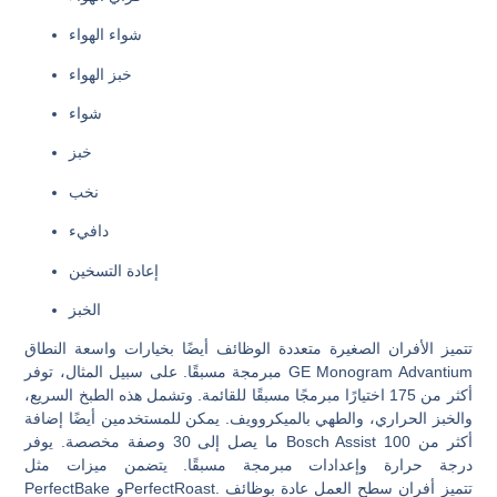
شواء الهواء
خبز الهواء
شواء
خبز
نخب
دافيء
إعادة التسخين
الخبز
تتميز الأفران الصغيرة متعددة الوظائف أيضًا بخيارات واسعة النطاق
مبرمجة مسبقًا. على سبيل المثال، توفر GE Monogram Advantium
أكثر من 175 اختيارًا مبرمجًا مسبقًا للقائمة. وتشمل هذه الطبخ السريع،
والخبز الحراري، والطهي بالميكروويف. يمكن للمستخدمين أيضًا إضافة
ما يصل إلى 30 وصفة مخصصة. يوفر Bosch Assist أكثر من 100
درجة حرارة وإعدادات مبرمجة مسبقًا. يتضمن ميزات مثل
PerfectBake وPerfectRoast. تتميز أفران سطح العمل عادة بوظائف