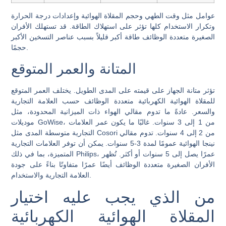
عوامل مثل وقت الطهي وحجم المقلاة الهوائية وإعدادات درجة الحرارة
وتكرار الاستخدام كلها تؤثر على استهلاك الطاقة. قد تستهلك الأفران
الصغيرة متعددة الوظائف طاقة أكبر قليلاً بسبب عناصر التسخين الأكبر
حجمًا.
المتانة والعمر المتوقع
تؤثر متانة الجهاز على قيمته على المدى الطويل. يختلف العمر المتوقع
للمقلاة الهوائية الكهربائية متعددة الوظائف حسب العلامة التجارية
والسعر. عادةً ما تدوم مقالي الهواء ذات الميزانية المحدودة، مثل
موديلات GoWise، من 1 إلى 3 سنوات. غالبًا ما يكون عمر العلامات
التجارية متوسطة المدى مثل Cosori من 2 إلى 4 سنوات. تدوم مقالي
نينجا الهوائية عمومًا لمدة 3-5 سنوات. يمكن أن توفر العلامات التجارية
المتميزة، بما في ذلك Philips، عمرًا يصل إلى 5 سنوات أو أكثر. تُظهر
الأفران الصغيرة متعددة الوظائف أيضًا عمرًا متفاوتًا بناءً على جودة
العلامة التجارية والاستخدام.
من الذي يجب عليه اختيار
المقلاة الهوائية الكهربائية