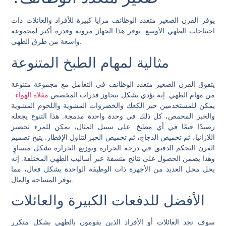
يوفر الفرن الصغير متعدد الوظائف مزايا كبيرة للأفراد والعائلات ذات
احتياجات الطهي الأوسع. يوفر هذا الجهاز مرونة وقدرة أكبر لمجموعة
واسعة من طرق الطهي.
مثالية لمهام الطبخ المتنوعة
يتفوق الفرن الصغير متعدد الوظائف في التعامل مع مجموعة متنوعة
من مهام الطهي. إنه يؤدي بشكل يتجاوز قدرات المخصص
مقلاة الهواء
.
يمكن للمستخدمين خبز الكعك والخضروات المشوية واللحوم المشوية
والخبز المحمص، كل ذلك في وحدة واحدة مدمجة. هذا التنوع يجعله
رصيدًا قيمًا في أي مطبخ. على سبيل المثال، يمكن للمرء تحضير
اللازانيا، ثم تحميص الدجاج، ثم تحميص الخبز لتناول الإفطار. يتيح تصميم
الفرن التحكم الدقيق في درجة الحرارة وتوزيع الحرارة بشكل متساوٍ.
وهذا يضمن الحصول على نتائج متسقة عبر أساليب الطهي المختلفة. إنه
يحل محل العديد من الأجهزة ذات الوظيفة الواحدة بشكل فعال، مما
يوفر المساحة والمال.
الأفضل للدفعات الكبيرة والعائلات
سوف تجد العائلات أو الأفراد الذين يقومون بالطهي بشكل متكرر