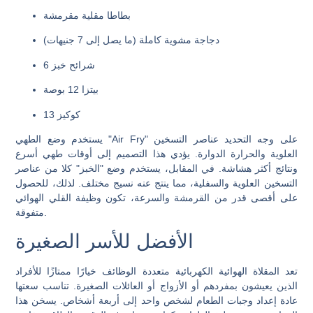
بطاطا مقلية مقرمشة
دجاجة مشوية كاملة (ما يصل إلى 7 جنيهات)
6 شرائح خبز
بيتزا 12 بوصة
13 كوكيز
يستخدم وضع الطهي "Air Fry" على وجه التحديد عناصر التسخين
العلوية والحرارة الدوارة. يؤدي هذا التصميم إلى أوقات طهي أسرع
ونتائج أكثر هشاشة. في المقابل، يستخدم وضع "الخبز" كلا من عناصر
التسخين العلوية والسفلية، مما ينتج عنه نسيج مختلف. لذلك، للحصول
على أقصى قدر من القرمشة والسرعة، تكون وظيفة القلي الهوائي
متفوقة.
الأفضل للأسر الصغيرة
تعد المقلاة الهوائية الكهربائية متعددة الوظائف خيارًا ممتازًا للأفراد
الذين يعيشون بمفردهم أو الأزواج أو العائلات الصغيرة. تناسب سعتها
عادة إعداد وجبات الطعام لشخص واحد إلى أربعة أشخاص. يسخن هذا