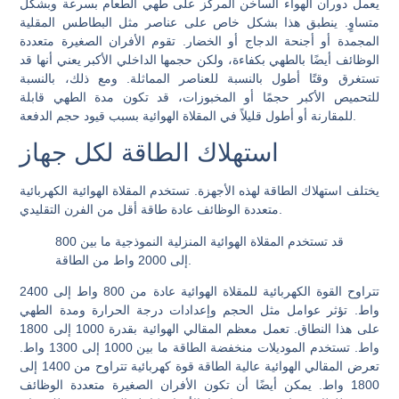
يعمل دوران الهواء الساخن المركز على طهي الطعام بسرعة وبشكل
متساوٍ. ينطبق هذا بشكل خاص على عناصر مثل البطاطس المقلية
المجمدة أو أجنحة الدجاج أو الخضار. تقوم الأفران الصغيرة متعددة
الوظائف أيضًا بالطهي بكفاءة، ولكن حجمها الداخلي الأكبر يعني أنها قد
تستغرق وقتًا أطول بالنسبة للعناصر المماثلة. ومع ذلك، بالنسبة
للتحميص الأكبر حجمًا أو المخبوزات، قد تكون مدة الطهي قابلة
للمقارنة أو أطول قليلاً في المقلاة الهوائية بسبب قيود حجم الدفعة.
استهلاك الطاقة لكل جهاز
يختلف استهلاك الطاقة لهذه الأجهزة. تستخدم المقلاة الهوائية الكهربائية
متعددة الوظائف عادة طاقة أقل من الفرن التقليدي.
قد تستخدم المقلاة الهوائية المنزلية النموذجية ما بين 800
إلى 2000 واط من الطاقة.
تتراوح القوة الكهربائية للمقلاة الهوائية عادة من 800 واط إلى 2400
واط. تؤثر عوامل مثل الحجم وإعدادات درجة الحرارة ومدة الطهي
على هذا النطاق. تعمل معظم المقالي الهوائية بقدرة 1000 إلى 1800
واط. تستخدم الموديلات منخفضة الطاقة ما بين 1000 إلى 1300 واط.
تعرض المقالي الهوائية عالية الطاقة قوة كهربائية تتراوح من 1400 إلى
1800 واط. يمكن أيضًا أن تكون الأفران الصغيرة متعددة الوظائف