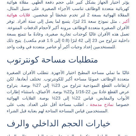
يؤثر اختيار الجهاز بشكل كبير على حجم دفعة الطهي. مقلاة هوائية
كهربائية متعددة الوظائف تناسب الأجزاء الصغيرة. على سبيل المثال،
المقلاة الهوائية بسعة 2 لتر تخدم شخصًا أو شخصين.
قلايات هوائية
أكبر
، مثل نموذج سعة 21 لترًا، يتسع لما يصل إلى ستة أفراد. توفر
الأفران الصغيرة متعددة الوظائف مرونة أكبر لأحجام الدفعات المتنوعة.
تعمل هذه الأفران غالبًا كوحدات تجارية صغيرة، وعادةً ما تتمتع بسعة
داخلية تتراوح من 23 إلى 42 لترًا (0.8 إلى 1.5 قدم مكعب). يتيح ذلك
للمستخدمين إعداد وجبات أكبر أو عناصر متعددة في وقت واحد.
متطلبات مساحة كونترتوب
غالبًا ما تملي مساحة المطبخ اختيار الأجهزة. تتطلب الأفران الصغيرة
متعددة الوظائف عمومًا مساحة أكبر للكونترتوب. تختلف أبعادها، لكن
ارتفاعات القطع النموذجية تتراوح من 23¼ إلى 27¾ بوصة. يتراوح
عرض القطع عادةً بين 22-1/16 و22⅝ بوصة. الأعماق، باستثناء إطارات
الأبواب والمقابض، قياس 22¼ إلى 23½ بوصة. القلايات الهوائية
خصوصا
نماذج مدمجة
، اطلب مساحة أقل على العداد. يجب على
المستخدمين قياس المساحة المتاحة لهم بعناية قبل الشراء.
خيارات الحجم الداخلي والرف