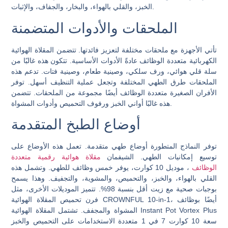
الخبز، والقلي بالهواء، والبخار، والجفاف، والإثبات.
الملحقات والأدوات المتضمنة
تأتي الأجهزة مع ملحقات مختلفة لتعزيز فائدتها. تتضمن المقلاة الهوائية
الكهربائية متعددة الوظائف عادةً الأدوات الأساسية. تتكون هذه غالبًا من
سلة قلي هوائي، ورف سلكي، وصينية طعام، وصينية فتات. تدعم هذه
الملحقات طرق الطهي المختلفة وتجعل عملية التنظيف أسهل. توفر
الأفران الصغيرة متعددة الوظائف أيضًا مجموعة من الملحقات. تتضمن
هذه غالبًا أواني الخبز ورفوف التحميص وأدوات المشواة.
أوضاع الطبخ المتقدمة
توفر النماذج المتطورة أوضاع طهي متقدمة. تعمل هذه الأوضاع على
توسيع إمكانيات الطهي. الشيفمان
مقلاة هوائية رقمية متعددة
الوظائف
، موديل 10 كوارت، يوفر خمس وظائف للطهي. وتشمل هذه
القلي بالهواء، والخبز، والتحميص، والمشوية، والتجفيف. وهذا يسمح
بوجبات صحية مع زيت أقل بنسبة 98%. تتميز الموديلات الأخرى، مثل
فرن تحميص المقلاة الهوائية CROWNFUL 10-in-1، أيضًا بوظائف
المشواة والمجفف. تشتمل المقلاة الهوائية Instant Pot Vortex Plus
سعة 10 كوارت 7 في 1 متعددة الاستخدامات على التحميص والخبز