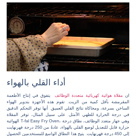
أداء القلي بالهواء
ان
مقلاة هوائية كهربائية متعددة الوظائف
يتفوق في إنتاج الأطعمة
المقرمشة بأقل كمية من الزيت. تقوم هذه الأجهزة بتدوير الهواء
الساخن بسرعة، ومحاكاة نتائج القلي العميق. أنها توفر التحكم الدقيق
في درجة الحرارة للطهي الأمثل. على سبيل المثال، توفر المقلاة
الهوائية T-fal Easy Fry Oven، وهي جهاز متعدد الوظائف، نطاق درجة
حرارة قابل للتعديل لوضع القلي بالهواء، عادةً من 250 درجة فهرنهايت
إلى 450 درجة فهرنهايت. يتيح هذا النطاق الواسع للمستخدمين الحصول