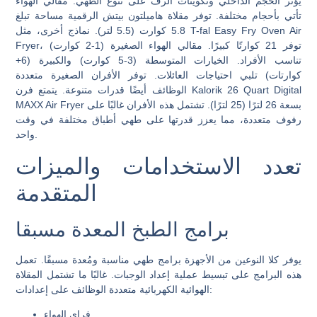
يؤثر الحجم الداخلي وتكوينات الرف على تنوع الطهي. مقالي الهواء
تأتي بأحجام مختلفة. توفر مقلاة هاميلتون بيتش الرقمية مساحة تبلغ
5.8 كوارت (5.5 لتر). نماذج أخرى، مثل T-fal Easy Fry Oven Air
Fryer، توفر 21 كوارتًا كبيرًا. مقالي الهواء الصغيرة (1-2 كوارت)
تناسب الأفراد. الخيارات المتوسطة (3-5 كوارت) والكبيرة (6+
كوارتات) تلبي احتياجات العائلات. توفر الأفران الصغيرة متعددة
الوظائف أيضًا قدرات متنوعة. يتمتع فرن Kalorik 26 Quart Digital
MAXX Air Fryer بسعة 26 لترًا (25 لترًا). تشتمل هذه الأفران غالبًا على
رفوف متعددة، مما يعزز قدرتها على طهي أطباق مختلفة في وقت
واحد.
تعدد الاستخدامات والميزات
المتقدمة
برامج الطبخ المعدة مسبقا
يوفر كلا النوعين من الأجهزة برامج طهي مناسبة ومُعدة مسبقًا. تعمل
هذه البرامج على تبسيط عملية إعداد الوجبات. غالبًا ما تشتمل المقلاة
الهوائية الكهربائية متعددة الوظائف على إعدادات:
فراي الهواء