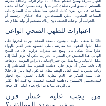
الجهاز بسرعة ويطبخ الطعام بكفاءة، مما يوفر الوقت والطاقة مقارنة
بالتسخين المسبق لفرن تقليدي كبير لتناول وجبة صغيرة. كما أنه يشغل
مساحة أقل من الفرن كامل الحجم، مما يجعله مثاليًا للمطابخ ذات
المساحة المحدودة. يمكن للمستخدمين إعداد الأطباق الرئيسية أو
الجوانب أو الوجبات الخفيفة دون إرباك مطبخهم أو توليد بقايا زائدة.
اعتبارات للطهي الصحي الواعي
غالبًا ما يفضل الطهاة المهتمون بالصحة المقلاة الهوائية لقدرتها على
تقليل تناول الدهون. عند مقارنته بالقلي العميق، يعتبر القلي بالهواء
خيارًا صحيًا بشكل عام. وينتج عنه سعرات حرارية أقل في المنتج
النهائي. هذا التخفيض في السعرات الحرارية يمكن أن يؤدي أيضًا إلى
تقليل الالتهاب وربما يقلل من خطر الإصابة بالأمراض المزمنة. بالإضافة
إلى ذلك، يمكن أن يؤدي قلي الأطعمة النشوية مثل البطاطس إلى
زيادة مستويات النشا القابل للهضم ببطء. قد يكون لهذا تأثير أقل قليلاً
على نسبة السكر في الدم مقارنة بالقلي العميق. يتيح الجهاز
للمستخدمين الاستمتاع بالأطعمة المقلية التقليدية مع كمية أقل بكثير
من الزيت، مما يدعم اتباع نظام غذائي أكثر صحة.
من يجب عليه اختيار فرن
صغير متعدد الوظائف؟