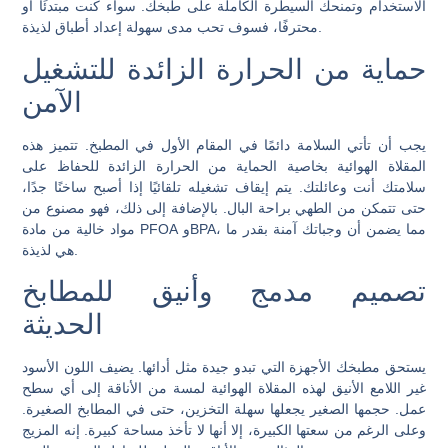
الاستخدام وتمنحك السيطرة الكاملة على طبخك. سواء كنت مبتدئًا أو
محترفًا، فسوف تحب مدى سهولة إعداد أطباق لذيذة.
حماية من الحرارة الزائدة للتشغيل
الآمن
يجب أن تأتي السلامة دائمًا في المقام الأول في المطبخ. تتميز هذه
المقلاة الهوائية بخاصية الحماية من الحرارة الزائدة للحفاظ على
سلامتك أنت وعائلتك. يتم إيقاف تشغيله تلقائيًا إذا أصبح ساخنًا جدًا،
حتى تتمكن من الطهي براحة البال. بالإضافة إلى ذلك، فهو مصنوع من
مواد خالية من مادة PFOA وBPA، مما يضمن أن وجباتك آمنة بقدر ما
هي لذيذة.
تصميم مدمج وأنيق للمطابخ
الحديثة
يستحق مطبخك الأجهزة التي تبدو جيدة مثل أدائها. يضيف اللون الأسود
غير اللامع الأنيق لهذه المقلاة الهوائية لمسة من الأناقة إلى أي سطح
عمل. حجمها الصغير يجعلها سهلة التخزين، حتى في المطابخ الصغيرة.
وعلى الرغم من سعتها الكبيرة، إلا أنها لا تأخذ مساحة كبيرة. إنه المزيج