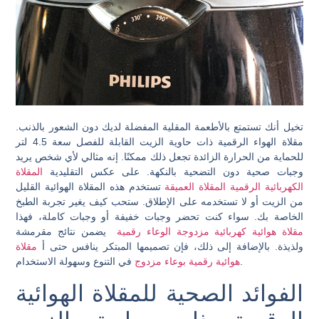
تخيل أنك تستمتع بالأطعمة المقلية المفضلة لديك دون الشعور بالذنب.
مقلاة الهواء الرقمية ذات حاوية الزيت القابلة للفصل سعة 4.5 لتر
للحماية من الحرارة الزائدة تجعل ذلك ممكنًا. إنه مثالي لأي شخص يريد
وجبات صحية دون التضحية بالنكهة. على عكس التقليدية
المقلاة
الكهربائية الرقمية المقلاة العميقة
تستخدم هذه المقلاة الهوائية القليل
من الزيت أو لا تستخدمه على الإطلاق. ستحب كيف يغير تجربة الطبخ
الخاصة بك. سواء كنت تحضر وجبات خفيفة أو وجبات كاملة، فهذا
مقلاة هوائية كهربائية مزدوجة الوعاء رقمية
يضمن نتائج مقرمشة
ولذيذة. بالإضافة إلى ذلك، فإن تصميمها المبتكر ينافس حتى أ
مقلاة
في التنوع وسهولة الاستخدام.
هوائية رقمية بوعاء مزدوج
الفوائد الصحية للمقلاة الهوائية