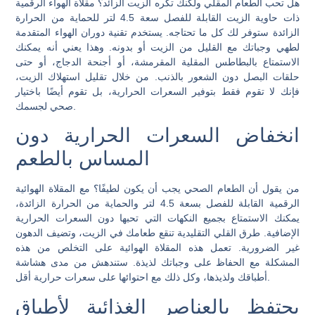
هل تحب الطعام المقلي ولكنك تكره الزيت الزائد؟ مقلاة الهواء الرقمية
ذات حاوية الزيت القابلة للفصل سعة 4.5 لتر للحماية من الحرارة
الزائدة ستوفر لك كل ما تحتاجه. يستخدم تقنية دوران الهواء المتقدمة
لطهي وجباتك مع القليل من الزيت أو بدونه. وهذا يعني أنه يمكنك
الاستمتاع بالبطاطس المقلية المقرمشة، أو أجنحة الدجاج، أو حتى
حلقات البصل دون الشعور بالذنب. من خلال تقليل استهلاك الزيت،
فإنك لا تقوم فقط بتوفير السعرات الحرارية، بل تقوم أيضًا باختيار
صحي لجسمك.
انخفاض السعرات الحرارية دون
المساس بالطعم
من يقول أن الطعام الصحي يجب أن يكون لطيفًا؟ مع المقلاة الهوائية
الرقمية القابلة للفصل بسعة 4.5 لتر والحماية من الحرارة الزائدة،
يمكنك الاستمتاع بجميع النكهات التي تحبها دون السعرات الحرارية
الإضافية. طرق القلي التقليدية تنقع طعامك في الزيت، وتضيف الدهون
غير الضرورية. تعمل هذه المقلاة الهوائية على التخلص من هذه
المشكلة مع الحفاظ على وجباتك لذيذة. ستندهش من مدى هشاشة
أطباقك ولذيذها، وكل ذلك مع احتوائها على سعرات حرارية أقل.
يحتفظ بالعناصر الغذائية لأطباق