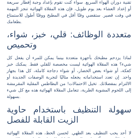
تقنية دوران الهواء السريع. سواء كنت تقوم بإعداد وجبة إفطار سريعة
أو إعداد العشاء بعد يوم طويل، فإن هذه المقلاة الهوائية تنجز المهمة
في وقت قصير. ستقضي وقتًا أقل في المطبخ ووقتًا أطول للاستمتاع
بطعامك.
متعددة الوظائف: قلي، خبز، شواء،
وتحميص
لماذا يزدحم مطبخك بأجهزة متعددة بينما يمكن للمرء أن يفعل كل
شيء؟ هذه المقلاة الهوائية ليست مخصصة للقلي فقط. يمكنك خبز
كعكة، أو شواء بعض الخضار، أو شواء دجاجة كاملة، كل هذا بجهاز
واحد. إن تعدد استخداماته يجعله مثاليًا لتجربة الوصفات الجديدة أو
الالتزام بمفضلاتك. تخيل الاحتمالات! من البطاطس المقلية المقرمشة
إلى اللحوم المشوية الطرية، تتعامل المقلاة الهوائية هذه مع كل شيء
بسهولة.
سهولة التنظيف باستخدام حاوية
الزيت القابلة للفصل
لا أحد يحب التنظيف بعد الطهي. لحسن الحظ، هذه المقلاة الهوائية