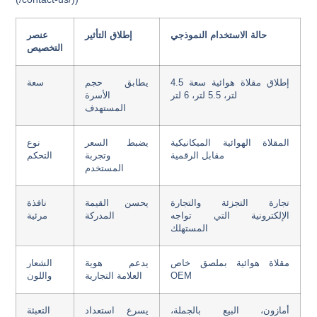
حالة الاستخدام النموذجي
إطلاق التأثير
عنصر
التخصيص
إطلاق مقلاة هوائية سعة 4.5
يطابق حجم
سعة
لتر، 5.5 لتر، 6 لتر
الأسرة
المستهدف
المقلاة الهوائية الميكانيكية
يضبط السعر
نوع
مقابل الرقمية
وتجربة
التحكم
المستخدم
تجارة التجزئة والتجارة
يحسن القيمة
نافذة
الإلكترونية التي تواجه
المدركة
مرئية
المستهلك
مقلاة هوائية بملصق خاص
يدعم هوية
الشعار
OEM
العلامة التجارية
واللون
أمازون، البيع بالجملة،
يسرع استعداد
التعبئة