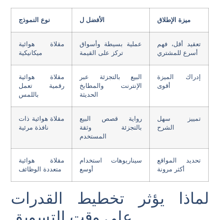
ميزة الإطلاق
الأفضل ل
نوع النموذج
تعقيد أقل، فهم
عملية بسيطة وأسواق
مقلاة هوائية
أسرع للمشتري
تركز على القيمة
ميكانيكية
إدراك الميزة
البيع بالتجزئة عبر
مقلاة هوائية
أقوى
الإنترنت والمطابخ
رقمية تعمل
الحديثة
باللمس
تمييز سهل
رواية قصص البيع
مقلاة هوائية ذات
الشرح
بالتجزئة وثقة
نافذة مرئية
المستخدم
تحديد المواقع
سيناريوهات استخدام
مقلاة هوائية
أكثر مرونة
أوسع
متعددة الوظائف
لماذا يؤثر تخطيط القدرات
على وقت التسويق