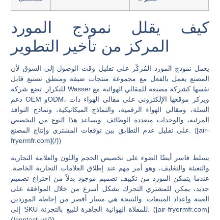
كيف يقلل نموذج المورد
المركز من تأخير التطوير
يعمل نموذج المورد المُركّز على تقليل وقت الوصول إلى السوق لأن
المصنع يعمل بالفعل مع مجموعة منتجات ضيقة ومنطق تصنيع قابل
للتكرار. تضع شركة Wasser نفسها كشركة مصنعة للمقالي الهوائية مع
دعم OEM وODM، ويركز موقعها الإلكتروني على مقالي الهواء ذات
السلة، ومقالي الهواء الرقمية، والنماذج الميكانيكية، ونماذج النوافذ
المرئية، والوحدات متعددة الوظائف. ويساعد هذا النوع من التخصص
على تقليل عدم التطابق بين توقعات المشتري وإنتاج المصنع. ([air-
fryermfr.com](/))
يسلط فاسر أيضًا الضوء على تخصيص الحجم واللون والعلامة التجارية
والتعبئة والتغليف، وهو أمر مهم عند إطلاق العلامات التجارية الخاصة.
عندما يتمكن المورد من تكييف تصميم موجود بدلاً من اختراع تصميم
جديد، يمكن للمشتري التحرك بشكل أسرع من خلال الموافقة على
العينة وإعداد المبيعات. والنتيجة هي مسار أقصر من إحاطة الموردين
إلى SKU للمقلاة الهوائية الجاهزة للبيع بالتجزئة. ([air-fryermfr.com]
(/contact-us/))