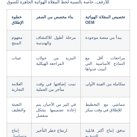
للأرفف، خاصة بالنسبة لخط المقلاة الهوائية الجاهزة للسوق.
تخصيص المقلاة الهوائية
بناء مخصص من الصفر
خطوة
OEM
الإطلاق
يبدأ من منصة موجودة
مرحلة أطول للاكتشاف
مفهوم
والهندسة
المنتج
مراجعات أقل مع
المزيد من جولات
عينات
النماذج الأساسية التي
المراجعة الهيكلية
أثبتت جدواها
متكاملة من العينة الأولى
تمت إضافتها في وقت
العلامة
متأخر من العملية
التجارية
تتماشى مع التخطيط
في كثير من الأحيان يتم
التعبئة
للإطلاق في وقت مبكر
إعادة تصميمها بشكل
والتغليف
منفصل
تدفق إنتاج أكثر قابلية
ارتفاع خطر التأخير
إنتاج
للتنبؤ به
متسلسل