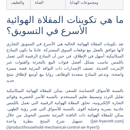
ومجموعات الهدايا
القناة
والتغليف
ما هي تكوينات المقلاة الهوائية
الأسرع في التسويق؟
تعد تكوينات المقلاة الهوائية الحالية هي الأسرع في التسويق التجاري
لأنها تتوافق بالفعل مع توقعات السوق المشتركة. عادةً ما تكون النماذج
الميكانيكية أسهل في الإطلاق، في حين أن النماذج الرقمية التي تعمل
باللمس تناسب بشكل أفضل قنوات البيع بالتجزئة والقنوات عبر
الإنترنت الحديثة. تضيف الإصدارات ذات النوافذ المرئية قصة مميزة
واضحة، وتدعم النماذج متعددة الوظائف زوايا بيع أوسع لإطلاق منتج
جديد.
بالنسبة للأسواق الحساسة للسعر، يمكن للمقلاة الهوائية الميكانيكية
تقليل التردد وتبسيط تعليم المستخدم. بالنسبة للأسر الحضرية وقوائم
التجارة الإلكترونية، تخلق المقلاة الهوائية الرقمية التي تعمل باللمس
جاذبية بصرية وعملية أقوى. بالنسبة للأسواق التي تقدر رؤية الطهي،
يمكن للمقلاة الهوائية ذات النافذة المرئية تحسين التحويل من خلال
تسهيل شرح المنتج بنظرة واحدة. ([air-fryermfr.com]
(/product/household-mechanical-control-air-fryer/))