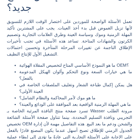
جديد؟
تعمل الأسئلة الواضحة للموردين على اختصار الوقت اللازم للتسويق
لأنها تزيل الغموض قبل بدء أخذ العينات. يجب على المشترين تأكيد
المهلة الزمنية وموك وسياسة العينة وطرق العلامات التجارية وتصميم
الكرتون والشهادات المتاحة. تساعد هذه الأسئلة في تجنب تأخيرات
الإطلاق الناجمة عن تغييرات المرحلة المتأخرة وتحسين احتمالات
التشغيل الأول للإنتاج النظيف.
ما هو النموذج الأساسي المتاح لتخصيص المقلاة الهوائية OEM؟
ما هي خيارات السعة ونوع التحكم وألوان الهيكل المدعومة
بالفعل؟
هل يمكن إكمال طباعة الشعار وتغليف الملصقات الخاصة في
العينة الأولى؟
ما هو موك لأمر المحاكمة والنظام الشامل؟
ما هي المهلة الزمنية الواقعية بعد الموافقة على الودائع والعينة؟
تسرد صفحة منتج النافذة المرئية الخاصة بـ Wasser مرونة الطلب
التجريبي ونافذة التسليم المحددة، بينما تتناول صفحة الأسئلة الشائعة
تخصيص OEM والشحن ودعم ما بعد البيع. هذه التفاصيل مهمة لأن إدارة
الجدول الزمني للإطلاق تصبح أسهل عندما يكون المصنع قادرًا بالفعل
على الإجابة على الأسئلة التجارية التي عادةً ما تؤدي إلى إبطاء عملية