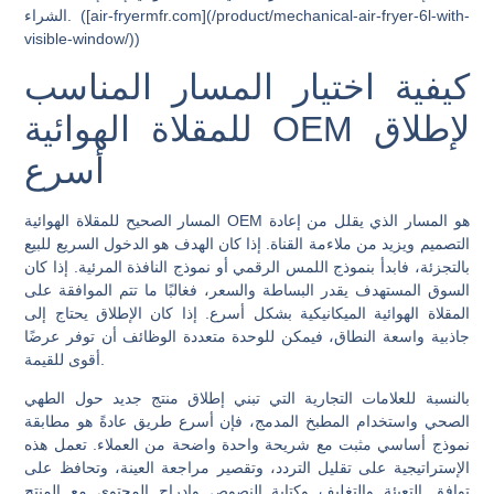
الشراء. ([air-fryermfr.com](/product/mechanical-air-fryer-6l-with-
visible-window/))
كيفية اختيار المسار المناسب
للمقلاة الهوائية OEM لإطلاق
أسرع
المسار الصحيح للمقلاة الهوائية OEM هو المسار الذي يقلل من إعادة
التصميم ويزيد من ملاءمة القناة. إذا كان الهدف هو الدخول السريع للبيع
بالتجزئة، فابدأ بنموذج اللمس الرقمي أو نموذج النافذة المرئية. إذا كان
السوق المستهدف يقدر البساطة والسعر، فغالبًا ما تتم الموافقة على
المقلاة الهوائية الميكانيكية بشكل أسرع. إذا كان الإطلاق يحتاج إلى
جاذبية واسعة النطاق، فيمكن للوحدة متعددة الوظائف أن توفر عرضًا
أقوى للقيمة.
بالنسبة للعلامات التجارية التي تبني إطلاق منتج جديد حول الطهي
الصحي واستخدام المطبخ المدمج، فإن أسرع طريق عادةً هو مطابقة
نموذج أساسي مثبت مع شريحة واحدة واضحة من العملاء. تعمل هذه
الإستراتيجية على تقليل التردد، وتقصير مراجعة العينة، وتحافظ على
توافق التعبئة والتغليف وكتابة النصوص وإدراج المحتوى مع المنتج