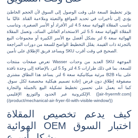
يؤثر تخطيط السعة على وقت الوصول إلى السوق لأن الحجم الخاطئ
يؤدي إلى تأخيرات في تحديد المواقع والتعبئة وملاءمة القناة. غالبًا ما
تناسب المقلاة الهوائية سعة 4.5 لتر الأفراد أو الأسر الصغيرة، وتناسب
المقلاة الهوائية سعة 5.5 لتر الاستخدام العائلي السائد، وتعمل المقلاة
الهوائية سعة 6 لتر بشكل أفضل مع الأسر الكبيرة أو مجموعات البيع
بالتجزئة ذات القيمة. يقلل التخطيط الواضح للسعة من دورات المراجعة
ويساعد فريق الإطلاق على تأمين SKU الصحيح في وقت أقرب.
تعرض صفحات منتجات Wasser العديد من وحدات SKU الموجهة
للسعة، بما في ذلك طرازات 4.5 لتر و5.5 لتر، بالإضافة إلى وحدة نافذة
مرئية ميكانيكية سعة 6 لتر. يساعد هذا النطاق مشتري B2B على بناء
مصفوفة إطلاق دون فرض إعادة تصميم هيكلية مخصصة لكل سوق.
كما أنه يعمل على تحسين تخطيط تشكيلة البيع بالجملة والتجارة
الإلكترونية عبر الحدود والتوزيع الإقليمي. ([air-fryermfr.com]
(/product/mechanical-air-fryer-6l-with-visible-window/))
كيف يدعم تخصيص المقلاة
الهوائية OEM اختبار السوق
بشكل أسرع