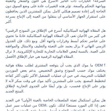
السرعة؟
الخيارات ذات التأثير الأسرع هي اللون والشعار والتعبئة
وواجهة التحكم والسعة. تؤثر هذه التغييرات عادة على وضع السوق دون
الحاجة إلى إعادة تصميم هيكلي كامل. يمكن للمشترين الذين يحافظون
على استقرار الجهاز الأساسي أن ينتقلوا من العينة إلى الإنتاج بسرعة
أكبر.
هل المقلاة الهوائية الميكانيكية أسرع في الإطلاق من النموذج الرقمي؟
في كثير من الأحيان نعم، لأن المقلاة الهوائية الميكانيكية عادةً ما تحتوي
على عناصر تحكم أبسط وقرارات واجهة أقل. ومع ذلك، فإن الجدول
الزمني النهائي لا يزال يعتمد على التعبئة والتغليف والامتثال والموافقة
على العينة. بالنسبة لبعض العلامات التجارية للتجارة الإلكترونية، لا تزال
المقلاة الهوائية الرقمية هي خيار الإطلاق الأفضل.
ما موك الذي يجب أن يتوقعه المشتري لطلب مقلاة هوائية OEM؟
يختلف موك حسب النموذج وعمق التخصيص. يدعم بعض الموردين
الطلبات التجريبية، في حين أن عمليات التشغيل الأكبر تكون أكثر كفاءة
لتخطيط المصنع. يجب على المشترين تأكيد موك في وقت مبكر لأنه لا
يؤثر على الإنتاج فحسب، بل يؤثر أيضًا على الجدوى التجارية لإطلاق
المنتج الجديد.
هل يمكن استكمال تعبئة الملصقات الخاصة بالعينة الأولى؟
في العديد
من عمليات سير عمل OEM، نعم، إذا كان المورد مستعدًا لذلك. تكون
عملية تغليف الملصقات الخاصة أسهل عندما يقدم المشتري أصول