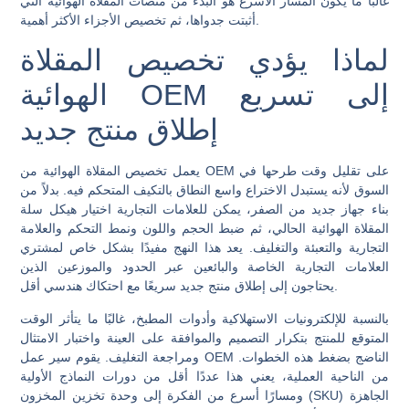
غالبًا ما يكون المسار الأسرع هو البدء من منصات المقلاة الهوائية التي
أثبتت جدواها، ثم تخصيص الأجزاء الأكثر أهمية.
لماذا يؤدي تخصيص المقلاة
الهوائية OEM إلى تسريع
إطلاق منتج جديد
يعمل تخصيص المقلاة الهوائية من OEM على تقليل وقت طرحها في
السوق لأنه يستبدل الاختراع واسع النطاق بالتكيف المتحكم فيه. بدلاً من
بناء جهاز جديد من الصفر، يمكن للعلامات التجارية اختيار هيكل سلة
المقلاة الهوائية الحالي، ثم ضبط الحجم واللون ونمط التحكم والعلامة
التجارية والتعبئة والتغليف. يعد هذا النهج مفيدًا بشكل خاص لمشتري
العلامات التجارية الخاصة والبائعين عبر الحدود والموزعين الذين
يحتاجون إلى إطلاق منتج جديد سريعًا مع احتكاك هندسي أقل.
بالنسبة للإلكترونيات الاستهلاكية وأدوات المطبخ، غالبًا ما يتأثر الوقت
المتوقع للمنتج بتكرار التصميم والموافقة على العينة واختبار الامتثال
ومراجعة التغليف. يقوم سير عمل OEM الناضج بضغط هذه الخطوات.
من الناحية العملية، يعني هذا عددًا أقل من دورات النماذج الأولية
ومسارًا أسرع من الفكرة إلى وحدة تخزين المخزون (SKU) الجاهزة