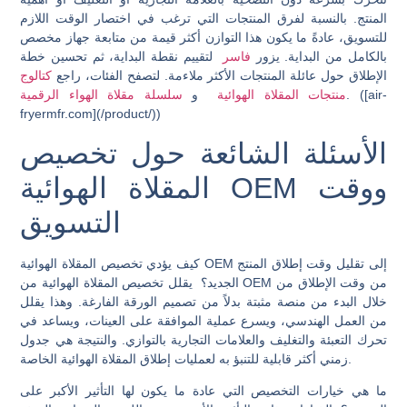
المنتج. بالنسبة لفرق المنتجات التي ترغب في اختصار الوقت اللازم
للتسويق، عادةً ما يكون هذا التوازن أكثر قيمة من متابعة جهاز مخصص
بالكامل من البداية. يزور
فاسر
لتقييم نقطة البداية، ثم تحسين خطة
الإطلاق حول عائلة المنتجات الأكثر ملاءمة. لتصفح الفئات، راجع
كتالوج
. ([air-
منتجات المقلاة الهوائية
و
سلسلة مقلاة الهواء الرقمية
fryermfr.com](/product/))
الأسئلة الشائعة حول تخصيص
المقلاة الهوائية OEM ووقت
التسويق
كيف يؤدي تخصيص المقلاة الهوائية OEM إلى تقليل وقت إطلاق المنتج
الجديد؟
يقلل تخصيص المقلاة الهوائية من OEM من وقت الإطلاق من
خلال البدء من منصة مثبتة بدلاً من تصميم الورقة الفارغة. وهذا يقلل
من العمل الهندسي، ويسرع عملية الموافقة على العينات، ويساعد في
تحرك التعبئة والتغليف والعلامات التجارية بالتوازي. والنتيجة هي جدول
زمني أكثر قابلية للتنبؤ به لعمليات إطلاق المقلاة الهوائية الخاصة.
ما هي خيارات التخصيص التي عادة ما يكون لها التأثير الأكبر على