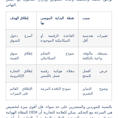
النهائي.
سبب
نقطة البداية الموصى
إطلاق الهدف
بها
تغييرات هندسية
القاعدة الرقمية أو
أسرع دخول
أقل
الميكانيكية الموجودة
للسوق
بسيطة، مألوفة،
نموذج التحكم
إطلاق سوق
واعية بالتكلفة
الميكانيكي
القيمة
عرض أفضل
مقلاة هوائية رقمية
إطلاق التجارة
للمنتج
تعمل باللمس
الإلكترونية
وضوح التمايز
نموذج النافذة المرئية
الإطلاق القائم
البصري
على الميزات
بالنسبة للموردين والمشترين على حد سواء، فإن أقوى ميزة لتخصيص
المقلاة الهوائية OEM هي السرعة مع التحكم. يمكن للعلامة التجارية أن
تتحرك بسرعة دون التضحية بالعلامة التجارية أو التغليف أو أهمية