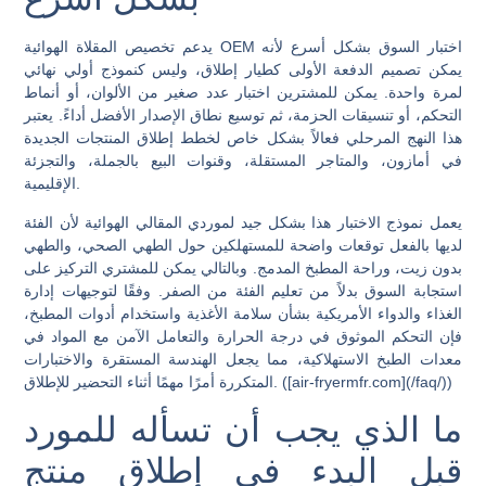
يدعم تخصيص المقلاة الهوائية OEM اختبار السوق بشكل أسرع لأنه
يمكن تصميم الدفعة الأولى كطيار إطلاق، وليس كنموذج أولي نهائي
لمرة واحدة. يمكن للمشترين اختبار عدد صغير من الألوان، أو أنماط
التحكم، أو تنسيقات الحزمة، ثم توسيع نطاق الإصدار الأفضل أداءً. يعتبر
هذا النهج المرحلي فعالاً بشكل خاص لخطط إطلاق المنتجات الجديدة
في أمازون، والمتاجر المستقلة، وقنوات البيع بالجملة، والتجزئة
الإقليمية.
يعمل نموذج الاختبار هذا بشكل جيد لموردي المقالي الهوائية لأن الفئة
لديها بالفعل توقعات واضحة للمستهلكين حول الطهي الصحي، والطهي
بدون زيت، وراحة المطبخ المدمج. وبالتالي يمكن للمشتري التركيز على
استجابة السوق بدلاً من تعليم الفئة من الصفر. وفقًا لتوجيهات إدارة
الغذاء والدواء الأمريكية بشأن سلامة الأغذية واستخدام أدوات المطبخ،
فإن التحكم الموثوق في درجة الحرارة والتعامل الآمن مع المواد في
معدات الطبخ الاستهلاكية، مما يجعل الهندسة المستقرة والاختبارات
المتكررة أمرًا مهمًا أثناء التحضير للإطلاق. ([air-fryermfr.com](/faq/))
ما الذي يجب أن تسأله للمورد
قبل البدء في إطلاق منتج