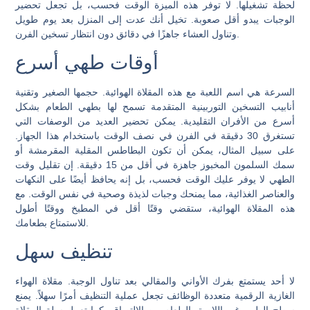
لحظة تشغيلها. لا توفر هذه الميزة الوقت فحسب، بل تجعل تحضير
الوجبات يبدو أقل صعوبة. تخيل أنك عدت إلى المنزل بعد يوم طويل
وتناول العشاء جاهزًا في دقائق دون انتظار تسخين الفرن.
أوقات طهي أسرع
السرعة هي اسم اللعبة مع هذه المقلاة الهوائية. حجمها الصغير وتقنية
أنابيب التسخين التوربينية المتقدمة تسمح لها بطهي الطعام بشكل
أسرع من الأفران التقليدية. يمكن تحضير العديد من الوصفات التي
تستغرق 30 دقيقة في الفرن في نصف الوقت باستخدام هذا الجهاز.
على سبيل المثال، يمكن أن تكون البطاطس المقلية المقرمشة أو
سمك السلمون المخبوز جاهزة في أقل من 15 دقيقة. إن تقليل وقت
الطهي لا يوفر عليك الوقت فحسب، بل إنه يحافظ أيضًا على النكهات
والعناصر الغذائية، مما يمنحك وجبات لذيذة وصحية في نفس الوقت. مع
هذه المقلاة الهوائية، ستقضي وقتًا أقل في المطبخ ووقتًا أطول
للاستمتاع بطعامك.
تنظيف سهل
لا أحد يستمتع بفرك الأواني والمقالي بعد تناول الوجبة. مقلاة الهواء
الغازية الرقمية متعددة الوظائف تجعل عملية التنظيف أمرًا سهلاً. يمنع