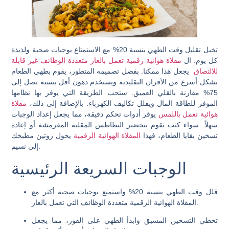
تخيل تقليل وقت الطهي بنسبة 20% مع الاستمتاع بوجبات صحية ولذيذة
كل يوم. ال
مقلاة هوائية رقمية تعمل بالغاز متعددة الوظائف غير قابلة
للالتصاق
يجعل هذا ممكنا. بفضل تصميمه المتطور، يقوم بطهي الطعام
بشكل أسرع من الأفران التقليدية ويستخدم دهون أقل بنسبة تصل إلى
75% مقارنة بالقلي العميق. ستحب الطريقة التي يوفر بها نظامها
الموفر للطاقة المال ويقلل تكاليف الكهرباء. بالإضافة إلى ذلك،
مقلاة
هوائية تعمل باللمس
يوفر أدوات تحكم دقيقة، مما يجعل إعداد الوجبات
سهلاً. سواء كنت تقوم بتحضير البطاطس المقلية المقرمشة أو إعادة
تسخين بقايا الطعام، فهذا
المقلاة الهوائية الرقمية
يحول روتين مطبخك
إلى نسيم.
الوجبات السريعة الرئيسية
قلل وقت الطهي بنسبة 20% واستمتع بوجبات صحية أكثر مع
المقلاة الهوائية الرقمية متعددة الوظائف التي تعمل بالغاز.
تخطي التسخين المسبق وابدأ الطهي على الفور، مما يجعل