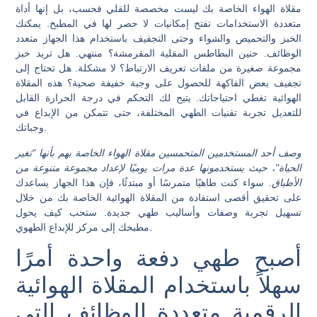
مقلاة الهواء الخاصة بك ليست مخصصة للقلي فحسب، بل إنها أداة
متعددة الاستخدامات تفتح إمكانيات لا حصر لها في المطبخ. يمكنك
الخبز والتحميص والشواء وحتى التجفيف باستخدام هذا الجهاز متعدد
الوظائف. حنين البطاطس المقلية المقرمشة؟ منتهي. هل تريد خبز
مجموعة صغيرة من ملفات تعريف الارتباط؟ لا مشكلة. هل تحتاج إلى
تجفيف بعض الفاكهة للحصول على وجبة خفيفة صحية؟ هذه المقلاة
الهوائية تغطي احتياجاتك. يتيح لك التحكم في درجة الحرارة القابل
للتعديل تجربة تقنيات الطهي المختلفة، حتى تتمكن من الإبداع في
وجباتك.
وصف أحد المستخدمين المتحمسين مقلاة الهواء الخاصة بهم بأنها "تغير
الحياة"، حيث يستخدمونها عدة مرات يوميًا لإعداد مجموعة متنوعة من
الأطباق.
سواء كنت طاهيًا متمرسًا أو مبتدئًا، فإن هذا الجهاز يساعدك
على تحقيق أقصى استفادة من المقلاة الهوائية الخاصة بك من خلال
تسهيل تجربة وصفات وأساليب طهي جديدة. ستحب كيف يحول
مطبخك إلى مركز للإبداع الطهوي.
أصبح طهي دفعة واحدة أمرًا
سهلاً باستخدام المقلاة الهوائية
الرقمية متعددة الوظائف التي