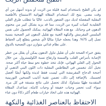
لم يكن الطبخ باستخدام كمية قليلة من الزيت أو بدونه أسهل من أي
وقت مضى. يتيح لك استخدام المقلاة الهوائية الاستمتاع بالأطعمة
المقلية المفضلة لديك دون الشعور بالذنب. غالبًا ما تتطلب طرق القلي
التقليدية كميات كبيرة من الزيت، مما قد يزيد بشكل كبير من محتوى
الدهون في وجباتك. مع هذه المقلاة الهوائية، يمكنك الحصول على نفس
الملمس المقرمش والنكهة الغنية مع تقليل الدهون غير الصحية بنسبة
تصل إلى 75%. وهذا يجعله خيارًا مثاليًا لأي شخص يتطلع إلى الحفاظ
على نظام غذائي متوازن دون التضحية بالذوق.
يتفق خبراء الصحة على أن تقليل تناول الدهون يمكن أن يقلل من خطر
الإصابة بأمراض القلب والسمنة وارتفاع نسبة الكوليسترول. من خلال
التحول إلى القلي الهوائي، فإنك تتخذ خطوة نحو نمط حياة أكثر صحة.
تخيل أنك تنغمس في البطاطس المقلية ذات اللون البني الذهبي أو
أجنحة الدجاج المقرمشة التي ليست فقط لذيذة ولكنها أيضًا أفضل
لجسمك. بالإضافة إلى ذلك، تضمن تقنية أنابيب التسخين التوربينية
المتقدمة طهيًا متساويًا، لذلك تحصل على نتائج متسقة في كل مرة.
سواء كنت تحضر وجبات خفيفة أو وجبات كاملة، تساعدك المقلاة
الهوائية هذه على اتخاذ خيارات طعام أكثر ذكاءً دون عناء.
الاحتفاظ بالعناصر الغذائية والنكهة