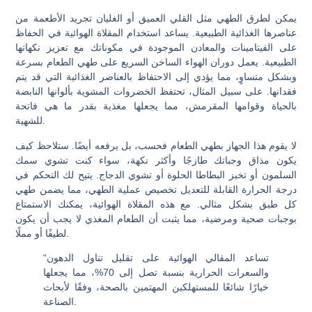
يمكن لطرق الطهي مثل القلي العميق أو الغليان تجريد الأطعمة من
عناصرها الغذائية الطبيعية. يساعد استخدام المقلاة الهوائية في الحفاظ
على الفيتامينات والمعادن الموجودة في مكوناتك مع تعزيز نكهاتها
الطبيعية. يعمل دوران الهواء الساخن السريع على طهي الطعام بسرعة
وبشكل متساوٍ، مما يؤدي إلى الاحتفاظ بالعناصر الغذائية التي قد يتم
فقدانها. على سبيل المثال، تحتفظ الخضروات المشوية بألوانها النابضة
بالحياة وقوامها المقرمش، مما يجعلها مغذية بقدر ما هي فاتحة
للشهية.
لا يقوم هذا الجهاز بطهي الطعام فحسب، بل يرفعه أيضًا. ستلاحظ كيف
يكون مذاق وجباتك طازجًا وأكثر نكهة، سواء كنت تشوي سمك
السلمون أو تخبز البطاطا الحلوة أو تشوي الدجاج. يتيح لك التحكم في
درجة الحرارة القابلة للتعديل تخصيص عملية الطهي، مما يضمن طهي
كل طبق بشكل مثالي. مع هذه المقلاة الهوائية، يمكنك الاستمتاع
بوجبات صحية ومرضية، مما يثبت أن الطعام المغذي لا يجب أن يكون
لطيفًا أو مملًا.
“تساعد المقالي الهوائية على تقليل تناول الدهون
والسعرات الحرارية بنسبة تصل إلى 70%، مما يجعلها
خيارًا شائعًا للمستهلكين المهتمين بالصحة، وفقًا لأبحاث
الصناعة.