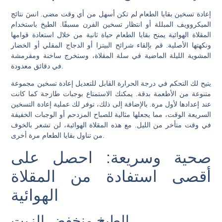
إعادة تسخين بقايا الطعام لم تكن أسهل من أي وقت مضى. انسَ نتائج
الميكروويف المبللة أو انتظار تسخين الفرن مسبقًا. الطبخ باستخدام
المقلاة الهوائية يمنح بقايا الطعام حياة ثانية من خلال استعادة قوامها
ونكهتها الأصلية. قم بإلقاء شرائح البيتزا أو الدجاج المقلي أو الخضار
المشوية الليلة الماضية في سلة المقلاة، وستخرج ساخنة ومقرمشة
في دقائق معدودة.
يتيح لك التحكم في درجة الحرارة القابل للتعديل إعادة تسخين مجموعة
متنوعة من الأطعمة بدقة. يمكنك الاستمتاع بوجبات طازجة كما كانت
عند إعدادها لأول مرة. بالإضافة إلى ذلك، توفر لك عملية إعادة التسخين
السريعة الوقت، مما يجعلها مثالية للصباح المزدحم أو الوجبات الخفيفة
في وقت متأخر من الليل. مع هذه المقلاة الهوائية، لن تشعر بالخوف
من تناول بقايا الطعام مرة أخرى.
صحية وسريعة: احصل على
أقصى استفادة من المقلاة
الهوائية
الطبخ منخفض الزيت