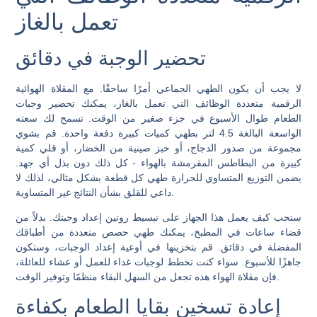
تعمل بالغاز
تحضير الوجبة في دقائق
لا يجب أن يكون الطهي الجماعي أمرًا ساحقًا. مع المقلاة الهوائية
الرقمية متعددة الوظائف التي تعمل بالغاز، يمكنك تحضير وجبات
الطعام طوال الأسبوع في جزء صغير من الوقت. تسمح لك سعته
الواسعة البالغة 4.5 لتر بطهي كميات كبيرة دفعة واحدة. قم بشوي
مجموعة من صدور الدجاج، أو خبز صينية من الخضار، أو قلي كمية
كبيرة من البطاطس المقرمشة بالهواء - كل ذلك دون بذل أي جهد.
يضمن التوزيع المتساوي للحرارة طهي كل قطعة بشكل مثالي، لذلك لا
داعي للقلق بشأن النتائج غير المتساوية.
ستحب كيف يعمل هذا الجهاز على تبسيط روتين إعداد وجبتك. بدلاً من
قضاء ساعات في المطبخ، يمكنك طهي حصص متعددة من أطباقك
المفضلة في دقائق. قم بتخزينها في أوعية إعداد الوجبات، وستكون
جاهزًا للأسبوع. سواء كنت تخطط لوجبات غداء للعمل أو عشاء للعائلة،
فإن مقلاة الهواء هذه تجعل من السهل البقاء منظمًا وتوفير الوقت.
إعادة تسخين بقايا الطعام بكفاءة