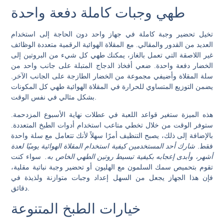
طهي وجبات كاملة دفعة واحدة
تخيل تحضير وجبة كاملة في جهاز واحد دون الحاجة إلى استخدام
العديد من القدور والمقالي. مع المقلاة الهوائية الرقمية متعددة الوظائف
غير اللاصقة التي تعمل بالغاز، يمكنك طهي كل شيء من البروتين إلى
الخضار دفعة واحدة. ضعي أفخاذ الدجاج المتبلة على جانب واحد من
سلة المقلاة وأضيفي مجموعة من الخضار الطازجة على الجانب الآخر.
يضمن التوزيع المتساوي للحرارة في المقلاة الهوائية طهي كل المكونات
بشكل مثالي في نفس الوقت.
هذه الميزة ستغير قواعد اللعبة في عطلات نهاية الأسبوع المزدحمة.
ستوفر الوقت من خلال تخطي متاعب استخدام أدوات الطبخ المتعددة.
بالإضافة إلى ذلك، يصبح التنظيف أمرًا سهلاً لأنك تتعامل مع سلة واحدة
فقط.
شارك أحد المستخدمين كيفية استخدام المقلاة الهوائية يوميًا لعدة
أشهر، وأبدى إعجابه بكيفية تبسيط روتين الطهي الخاص به.
سواء كنت
تقوم بتحميص سمك السلمون مع الهليون أو تحضير وجبة نباتية مقلية،
فإن هذا الجهاز يجعل من السهل إعداد وجبات متوازنة ولذيذة في
دقائق.
خيارات الطبخ المتنوعة