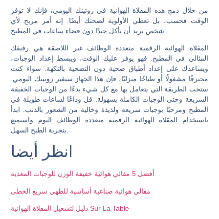
من خلال دمج هذه المقلاة الهوائية في روتينك اليومي، فإنك لا توفر
الوقت فحسب، بل تعطي الأولوية لصحتك أيضًا. إنه أمر مربح لأي
شخص يريد أن يأكل جيدًا دون قضاء ساعات في المطبخ.
المقلاة الهوائية الرقمية متعددة الوظائف غير اللاصقة هي رفيقك
المثالي في المطبخ. فهو يوفر عليك الوقت، ويبسط إعداد الوجبات،
ويساعدك على إعداد أطباق صحية دون التضحية بالنكهة. سواء كنت
محترفًا مشغولًا أو طباخًا منزليًا، فإن هذا الجهاز سيغير روتينك اليومي.
ستحب الطريقة التي يتعامل بها مع كل شيء بدءًا من الوجبات الخفيفة
السريعة وحتى الوجبات الكاملة بسهولة. قل وداعًا لساعات طويلة في
المطبخ ومرحبًا بوجبات سريعة ولذيذة وخالية من الشعور بالذنب. ابدأ
باستخدام المقلاة الهوائية الرقمية متعددة الوظائف اليوم واستمتع
بتجربة الطبخ السهل.
انظر أيضا
أفضل 5 مقالي هوائية خفيفة الوزن للوجبات المغذية
مقالي هوائية صناعية أساسية للطهي سريع الخطى
دليل لتشغيل المقلاة الهوائية Sur La Table