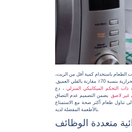
ت الطعام باستخدام كمية أقل من الزيت،
مما يعني سعرات حرارية أقل ودهون أقل. في الواقع، يمكن للمقلاة الهوائية خفض محتوى الدهون والسعرات الحرارية بنسبة 70٪ مقارنة بالقلي العميق.
ية ذات التحكم الميكانيكي المنزلي
، دع
ي غير لاصق
يضمن التصميم عدم التصاق
 تناول طعام أكثر صحة مع الاستمتاع
بالأطعمة المفضلة لديه.
ائية متعددة الوظائف