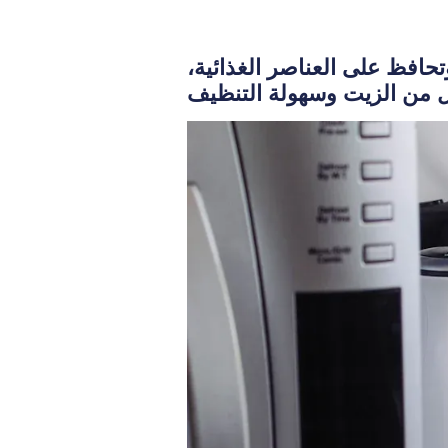
هواء متعددة الوظائف على خفض الدهون بنسبة تصل إلى 85%، وتحافظ على العناصر الغذائية،