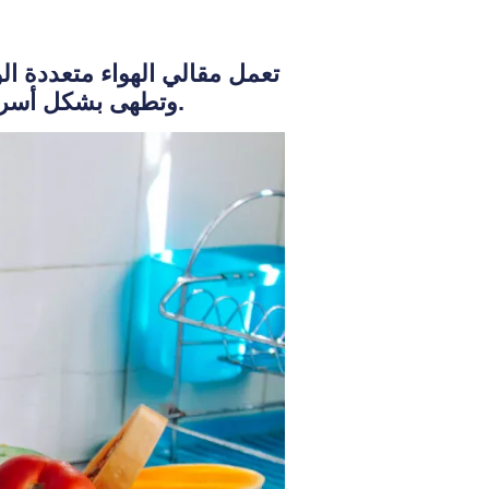
وتطهى بشكل أسرع. استمتع بوجبات صحية قليلة الدهون مع كمية أقل من الزيت وسهولة التنظيف.