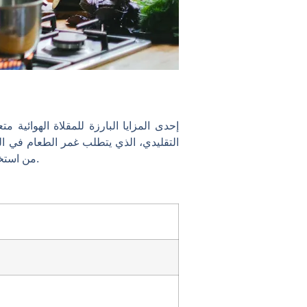
إحدى المزايا البارزة للمقلاة الهوائي
التقليدي، الذي يتطلب غمر الطعام في ال
من استخدام الزيت بنسبة تصل إلى 85%، مما يجعل الوجبات تحتوي على نسبة أقل بكثير من الدهون والسعرات الحرارية.