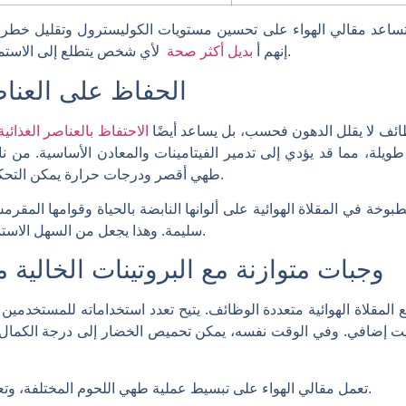
اعد مقالي الهواء على تحسين مستويات الكوليسترول وتقليل خطر الإ
لأي شخص يتطلع إلى الاستمتاع بالأطعمة المقلية دون الشعور بالذنب.
إنهم أ
بديل أكثر صحة
الحفاظ على العناصر
ظائف لا يقلل الدهون فحسب، بل يساعد أيضًا
الاحتفاظ بالعناصر الغذائي
 طويلة، مما قد يؤدي إلى تدمير الفيتامينات والمعادن الأساسية. من 
طهي أقصر ودرجات حرارة يمكن التحكم فيها للحفاظ على هذه العناصر الغذائية.
خة في المقلاة الهوائية على ألوانها النابضة بالحياة وقوامها المقرمش
سليمة. وهذا يجعل من السهل الاستمتاع بوجبات لذيذة ومليئة بالفوائد الصحية.
وجبات متوازنة مع البروتينات الخالية
ع المقلاة الهوائية متعددة الوظائف. يتيح تعدد استخداماته للمستخدمين
زيت إضافي. وفي الوقت نفسه، يمكن تحميص الخضار إلى درجة الكمال،
تعمل مقالي الهواء على تبسيط عملية طهي اللحوم المختلفة، وتعزيز الخيارات الصحية قليلة الدهون.