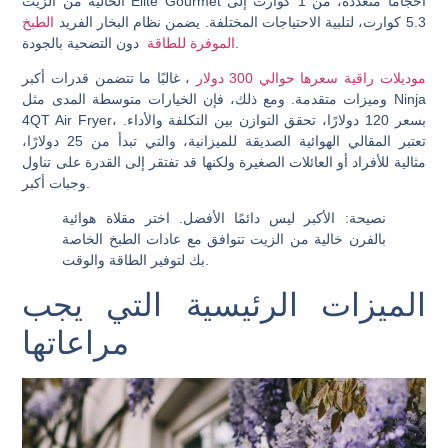
الخالية من الزيت Elite Gourmet أحجامًا متعددة، من 1 كوارت إلى
5.3 كوارت، لتلبية الاحتياجات المختلفة. يضمن نظام البخار الفريد
الطبخ
دون التضحية بالجودة.
الموفرة للطاقة
موديلات راقية سعرها حوالي 300 دولار
، غالبًا ما تتضمن قدرات أكبر
وميزات متقدمة. ومع ذلك، فإن الخيارات متوسطة المدى مثل Ninja
4QT Air Fryer، بسعر 120 دولارًا، تحقق التوازن بين التكلفة والأداء.
تعتبر المقالي الهوائية الصديقة للميزانية، والتي تبدأ من 25 دولارًا،
مثالية للأفراد أو العائلات الصغيرة ولكنها قد تفتقر إلى القدرة على تناول
وجبات أكبر.
نصيحة
: الأكبر ليس دائمًا الأفضل. اختر مقلاة هوائية
بالفرن خالية من الزيت تتوافق مع عادات الطبخ الخاصة
بك لتوفير الطاقة والوقت.
الميزات الرئيسية التي يجب
مراعاتها