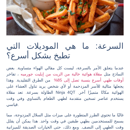
السرعة: ما هي الموديلات التي
تطبخ بشكل أسرع؟
عندما يتعلق الأمر بالسرعة، ليست كل مقالي الهواء متساوية. بعض
النماذج مثل
مقلاة هوائية خالية من الزيت من إيليت جورميه
، تفاخر
أوقات طهي أسرع بنسبة تصل إلى 85%
من الطرق التقليدية. وهذا
يجعلها مثالية للأسر المزدحمة أو لأي شخص يريد تناول العشاء على
الطاولة بسرعة. تعد مقلاة Ninja 4QT الهوائية مكانًا متميزًا آخر.
يستخدم عناصر تسخين متقدمة لطهي الطعام بالتساوي وفي وقت
قياسي.
غالبًا ما تحتوي الطرز المتطورة على ميزات مثل السلال المزدوجة، مما
يسمح للمستخدمين بطهي طبقين في وقت واحد. هذا يمكن أن يقلل
وقت الطهي إلى النصف. ومع ذلك، حتى الخيارات الصديقة للميزانية