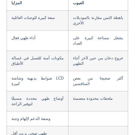
العيوب
المزايا
باهظة الثمن مقارنة بالموديلات
سعة كبيرة للوجبات العائلية
الأخرى
يشغل مساحة كبيرة على
أداء طهي فعال
العداد
خروج دخان من حين لآخر أثناء
مكونات آمنة للغسل في غسالة
الطهي
الأطباق
أكثر ضجيجا من بعض
ضوابط بديهية وشاشة LCD
المنافسين
كبيرة
ملحقات محدودة متضمنة
أوضاع طهي محددة مسبقًا
لتوفير الراحة
وصفة الدعم لإلهام وجبة
طهي صحي بزيت أقل