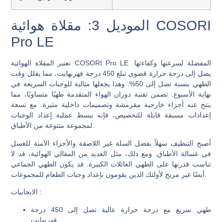
الموديل 3: مقلاة هوائية COSORI
Pro LE
تعتبر المقلاة الهوائية COSORI Pro LE المفضلة لسرعتها وكفاءتها.
يصل إلى درجة حرارة قصوى تبلغ 450 درجة فهرنهايت، مما يقلل وقت
الطهي بنسبة تصل إلى 50%. وهذا يجعلها مثالية للوجبات السريعة في
نهاية الأسبوع. تضمن تقنية دوران الهواء المتقدمة طهيًا متساويًا، مما
ينتج عنه أجزاء خارجية مقرمشة وتصميمات داخلية مثيرة. مع تسعة
إعدادات مسبقة قابلة للتخصيص، فإنه يبسط عملية إعداد الوجبات
لمجموعة متنوعة من الأطباق.
أصبح التنظيف سهلاً بفضل السلة غير اللاصقة والأجزاء الآمنة للغسل
في غسالة الأطباق. ومع ذلك، مثل العديد من المقالي الهوائية، قد لا
تناسب قدرتها على الطهي العائلات الكبيرة. قد يكون الطهي الجماعي
أيضًا غير مريح لأولئك الذين يقومون بإعداد وجبات الطعام للمجموعات.
:
الايجابيات
طهي سريع مع درجة حرارة عالية تصل إلى 450 درجة
فهرنهايت.