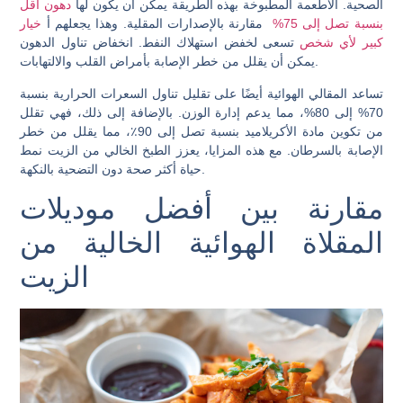
الصحية. الأطعمة المطبوخة بهذه الطريقة يمكن أن يكون لها
دهون أقل
بنسبة تصل إلى 75%
مقارنة بالإصدارات المقلية. وهذا يجعلهم أ
خيار
كبير لأي شخص
تسعى لخفض استهلاك النفط. انخفاض تناول الدهون
يمكن أن يقلل من خطر الإصابة بأمراض القلب والالتهابات.
تساعد المقالي الهوائية أيضًا على تقليل تناول السعرات الحرارية بنسبة
70% إلى 80%، مما يدعم إدارة الوزن. بالإضافة إلى ذلك، فهي تقلل
من تكوين مادة الأكريلاميد بنسبة تصل إلى 90٪، مما يقلل من خطر
الإصابة بالسرطان. مع هذه المزايا، يعزز الطبخ الخالي من الزيت نمط
حياة أكثر صحة دون التضحية بالنكهة.
مقارنة بين أفضل موديلات
المقلاة الهوائية الخالية من
الزيت