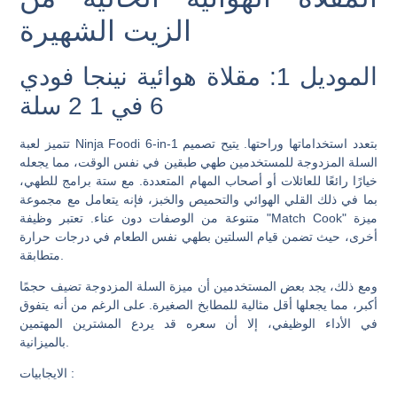
الزيت الشهيرة
الموديل 1: مقلاة هوائية نينجا فودي
6 في 1 2 سلة
تتميز لعبة Ninja Foodi 6-in-1 بتعدد استخداماتها وراحتها. يتيح تصميم
السلة المزدوجة للمستخدمين طهي طبقين في نفس الوقت، مما يجعله
خيارًا رائعًا للعائلات أو أصحاب المهام المتعددة. مع ستة برامج للطهي،
بما في ذلك القلي الهوائي والتحميص والخبز، فإنه يتعامل مع مجموعة
متنوعة من الوصفات دون عناء. تعتبر وظيفة "Match Cook" ميزة
أخرى، حيث تضمن قيام السلتين بطهي نفس الطعام في درجات حرارة
متطابقة.
ومع ذلك، يجد بعض المستخدمين أن ميزة السلة المزدوجة تضيف حجمًا
أكبر، مما يجعلها أقل مثالية للمطابخ الصغيرة. على الرغم من أنه يتفوق
في الأداء الوظيفي، إلا أن سعره قد يردع المشترين المهتمين
بالميزانية.
:
الايجابيات