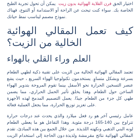
اختيار الحق
فرن القلاية الهوائية بدون زيت
يمكن أن تحول تجربة الطبخ
الخاصة بك. سواء كنت تبحث عن الراحة أو الاستدامة أو التنوع، فهناك
نموذج مصمم ليناسب نمط حياتك.
كيف تعمل المقالي الهوائية
الخالية من الزيت؟
العلم وراء القلي بالهواء
تعتمد المقالي الهوائية الخالية من الزيت على تقنية ذكية لطهي الطعام
بسرعة وبشكل متساوٍ. يستخدمون
تكنولوجيا الهواء السريع
، حيث يشع
عنصر التسخين الحرارة نحو الأسفل بينما تقوم المروحة بتدوير الهواء
الساخن حول الطعام. وهذا يخلق تأثير الحمل الحراري، مما يضمن
طهي كل جزء من الطعام جيدًا. يعمل التصميم المدمج لهذه الأجهزة
على تعزيز توزيع الحرارة، مما يجعل العملية فعالة.
عامل رئيسي آخر هو
رد فعل ميلارد
والذي يحدث عند درجات حرارة
تتراوح بين 140-165 درجة مئوية. وهذا التفاعل هو ما يعطي الطعام
لونه البني الذهبي ونكهته اللذيذة. من خلال الجمع بين هذه المبادئ، تقدم
المقالي الهوائية نتائج مقرمشة ولذيذة دون الحاجة إلى استخدام الزيت