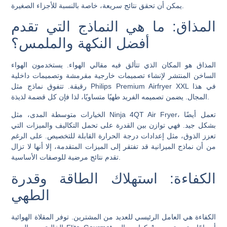
يمكن أن تحقق نتائج سريعة، خاصة بالنسبة للأجزاء الصغيرة.
المذاق: ما هي النماذج التي تقدم
أفضل النكهة والملمس؟
المذاق هو المكان الذي تتألق فيه مقالي الهواء. يستخدمون الهواء
الساخن المنتشر لإنشاء تصميمات خارجية مقرمشة وتصميمات داخلية
رقيقة. تتفوق نماذج مثل Philips Premium Airfryer XXL في هذا
المجال. يضمن تصميمه الفريد طهيًا متساويًا، لذا فإن كل قضمة لذيذة.
الخيارات متوسطة المدى، مثل Ninja 4QT Air Fryer، تعمل أيضًا
بشكل جيد. فهي توازن بين القدرة على تحمل التكاليف والميزات التي
تعزز الذوق، مثل إعدادات درجة الحرارة القابلة للتخصيص. على الرغم
من أن نماذج الميزانية قد تفتقر إلى الميزات المتقدمة، إلا أنها لا تزال
تقدم نتائج مرضية للوصفات الأساسية.
الكفاءة: استهلاك الطاقة وقدرة
الطهي
الكفاءة هي العامل الرئيسي للعديد من المشترين. توفر المقلاة الهوائية