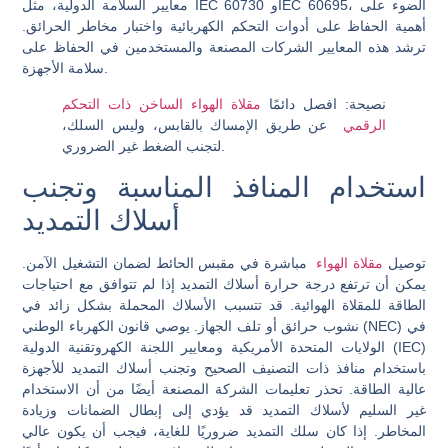
معايير السلامة الدولية، مثل IEC 60730 وIEC 60695، الضوء على
أهمية الحفاظ على أدوات التحكم الكهربائية واختبار مخاطر الحرائق.
ترشد هذه المعايير الشركات المصنعة والمستخدمين في الحفاظ على
سلامة الأجهزة.
نصيحة: افصل دائمًا
مقلاة الهواء الساخن ذات التحكم
الرقمي
عن طريق الإمساك بالقابس، وليس السلك،
لتجنب الضغط غير الضروري.
استخدام المنافذ المناسبة وتجنب
أسلاك التمديد
توصيل
مقلاة الهواء
مباشرة في مقبس الحائط لضمان التشغيل الآمن.
يمكن أن ترتفع درجة حرارة أسلاك التمديد إذا لم تتوافق مع احتياجات
الطاقة للمقلاة الهوائية. قد تتسبب الأسلاك المحملة بشكل زائد في
نشوب حرائق أو تلف الجهاز. يوصي قانون الكهرباء الوطني (NEC) في
الولايات المتحدة الأمريكية ومعايير اللجنة الكهروتقنية الدولية (IEC)
باستخدام منافذ ذات التصنيف الصحيح وتجنب أسلاك التمديد للأجهزة
عالية الطاقة. تحذر تعليمات الشركة المصنعة أيضًا من أن الاستخدام
غير السليم لأسلاك التمديد قد يؤدي إلى إبطال الضمانات وزيادة
المخاطر. إذا كان سلك التمديد ضروريًا للغاية، فيجب أن يكون عالي