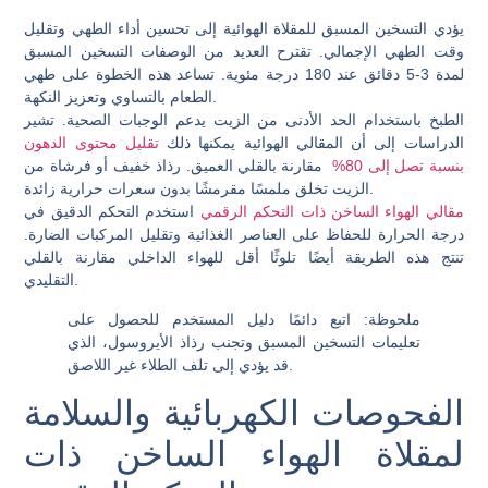
يؤدي التسخين المسبق للمقلاة الهوائية إلى تحسين أداء الطهي وتقليل
وقت الطهي الإجمالي. تقترح العديد من الوصفات التسخين المسبق
لمدة 3-5 دقائق عند 180 درجة مئوية. تساعد هذه الخطوة على طهي
الطعام بالتساوي وتعزيز النكهة.
الطبخ باستخدام الحد الأدنى من الزيت يدعم الوجبات الصحية. تشير
الدراسات إلى أن المقالي الهوائية يمكنها ذلك
تقليل محتوى الدهون
بنسبة تصل إلى 80%
مقارنة بالقلي العميق. رذاذ خفيف أو فرشاة من
الزيت تخلق ملمسًا مقرمشًا بدون سعرات حرارية زائدة.
مقالي الهواء الساخن ذات التحكم الرقمي
استخدم التحكم الدقيق في
درجة الحرارة للحفاظ على العناصر الغذائية وتقليل المركبات الضارة.
تنتج هذه الطريقة أيضًا تلوثًا أقل للهواء الداخلي مقارنة بالقلي
التقليدي.
ملحوظة: اتبع دائمًا دليل المستخدم للحصول على
تعليمات التسخين المسبق وتجنب رذاذ الأيروسول، الذي
قد يؤدي إلى تلف الطلاء غير اللاصق.
الفحوصات الكهربائية والسلامة
لمقلاة الهواء الساخن ذات