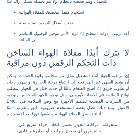
التحمل، ويتم فحصه بانتظام، ولا يتم تحميله بشكل زائد أبدًا.
استخدم منفذًا مخصصًا للمقلاة الهوائية.
تجنب أسلاك التمديد المتسلسلة.
أعد ترتيب أدوات المطبخ إذا لزم الأمر لتوفير الوصول المباشر
إلى المنافذ.
لا تترك أبدًا مقلاة الهواء الساخن
ذات التحكم الرقمي دون مراقبة
إن مراقبة الجهاز أثناء التشغيل تقلل من مخاطر وقوع الحوادث. يمكن
أن يؤدي الطهي غير المراقب إلى ارتفاع درجة الحرارة أو ظهور دخان
أو نشوب حريق إذا أصبح الطعام عالقًا أو حدث خلل في الجهاز. تتطلب
لوائح السلامة في الاتحاد الأوروبي، مثل توجيه الجهد المنخفض وتوجيه
EMC، من الشركات المصنعة تصميم الأجهزة مع وضع السلامة في
الاعتبار. ومع ذلك، تظل يقظة المستخدم ضرورية. ابق بالقرب دائمًا
أثناء تشغيل المقلاة الهوائية وأطفئها فورًا بعد الاستخدام.
ملحوظة: مراقبة الجهاز تضمن اتخاذ إجراء سريع في
حالة ظهور أي ضجيج أو رائحة أو دخان غير عادي.