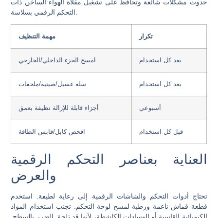
حدوث مشكلات شائعة وتحافظ على تشغيل مقلاة الهواء الساخن ذات
التحكم الرقمي بسلاسة.
تكرار
مهمة التنظيف
بعد كل استخدام
امسح الجزء الداخلي/الخارجي
بعد كل استخدام
سلة غسيل/صينية/ملحقات
أسبوعي
أجزاء قابلة للإزالة نظيفة بعمق
قبل كل استخدام
افحص كابل/قابس الطاقة
العناية بعناصر التحكم الرقمية
والعرض
تحتاج أدوات التحكم والشاشات الرقمية إلى رعاية لطيفة. استخدم
قطعة قماش ناعمة ورطبة لمسح لوحة التحكم. تجنب استخدام المواد
الكيميائية القاسية أو الوسادات الكاشطة، لأنها قد تلحق الضرر بالسطح.