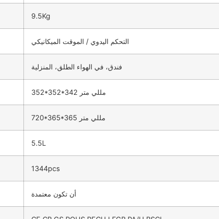
9.5Kg
التحكم اليدوي / الموقت الميكانيكي
فندق، في الهواء الطلق، المنزلية
352*352*342 مللي متر
720*365*365 مللي متر
5.5L
1344pcs
أن تكون معتمدة