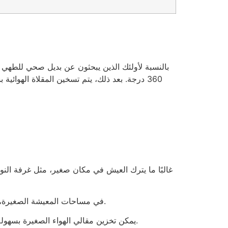
360 درجة. بعد ذلك، يتم تسخين المقلاة الهو
غالبًا ما يترك العيش في مكان صغير، مثل غرفة النوم 
في مساحات المعيشة الصغيرة، قد تستفيد من وجود مقلاة هوائية محمولة، حسنًا، جميع مقالي الهواء محمولة، لكن جميع مقالي الهواء ليست خفيفة الوزن.
يمكن تخزين مقالي الهواء الصغيرة بسهولة بين الاستخدامات في درج المطبخ أو حاوية التخزين. بالإضافة إلى ذلك، فهي الخيار الأمثل لقضاء العطلات ورحلات التخييم.