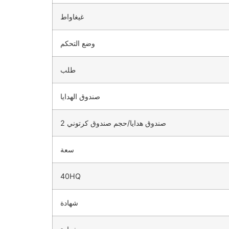
غيغاواط
وضع التحكم
طلب
صندوق الهدايا
2 صندوق هدايا/حجم صندوق كرتوني
سعة
40HQ
شهادة