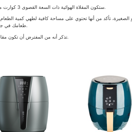
ستكون المقلاة الهوائية ذات السعة القصوى 3 كوارت مثالية للمطابخ الصغيرة أو مناطق المعيشة بشكل عام.
و الصغيرة، تأكد من أنها تحتوي على مساحة كافية لطهي كمية الطعام ال
طعامك في جلسة واحدة، فستفقد راحة امتلاك مقلاة هوائية صغيرة.
تذكر أنه من المفترض أن تكون مقالي الهواء مريحة وتساعد في توفير الوقت في المطبخ.