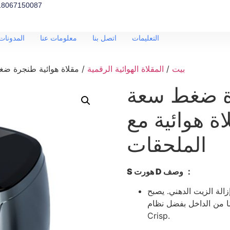
18067150087
التعليمات
اتصل بنا
معلومات عنا
المدونات 
/ مقلاة هوائية طنجرة ضغط سعة 5.5 لتر بدون زيت مقلاة هوائية مع الملحقات
بيت
/
المقلاة الهوائية الرقمية
رة ضغط سعة
لاة هوائية مع
الملحقات
：
وصف
D
هورت
S
لحرارة 360 درجة، تتم إزالة الزيت الدهني. يصبح
 الداخل بفضل نظام Perfect
Crisp.