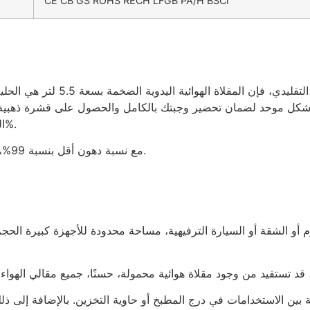
CE CB GS ROHS RECH LFGB PA/H BSCI
بالنسبة لأولئك الذين يبحثون عن ب
ائية بشكل موحد لضمان تحضير وجبتك بالكامل والحصول على قشرة ذهبي
الشوي أثناء قطع الدهون في الطبخ التقليدي بنسبة 99%.
مع نسبة دهون أقل بنسبة 99%، تضمن تقنية الدوامة أن مكوناتك مطهية بشكل مثالي.
أو الشقة أو السيارة الترفيهية، مساحة محدودة للأجهزة كبيرة الحجم،