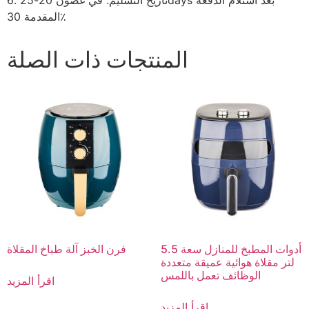
6. تاريخ التسليم: في غضون 20-25days بعد استلام الدفعة
المقدمة 30٪
المنتجات ذات الصلة
أدوات المطبخ للمنازل سعة 5.5
فرن الخبز آلة طباخ المقلاة
لتر مقلاة هوائية عميقة متعددة
الوظائف تعمل باللمس
اقرأ المزيد
اقرأ المزيد