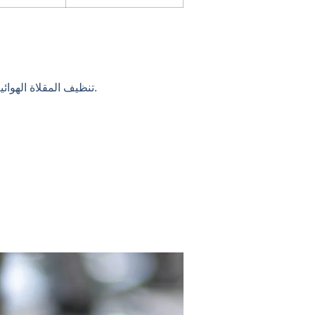
تنظيف المقلاة الهوائية الاقتصادية أمر بسيط. تحتوي معظم الموديلات على سلال غير لاصقة يمكن غسلها يدويًا بالماء الدافئ والصابون.