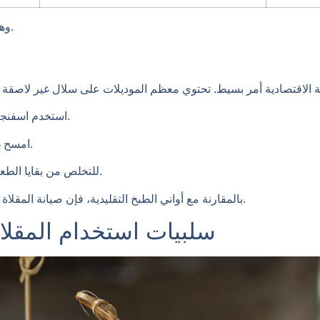
وهذا يجعله خيارًا رائعًا للشقق أو غرف النوم.
استخدم اسفنجة غير كاشطة لتجنب إتلاف السطح.
امسح غرفة التسخين بقطعة قماش مبللة.
للتخلص من بقايا الطعام العنيدة، انقعي السلة قبل الفرك.
بالمقارنة مع أواني الطبخ التقليدية، فإن صيانة المقلاة الهوائية أسهل بكثير وأقل استهلاكًا للوقت.
سلبيات استخدام المقلاة 