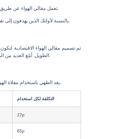
تعمل مقالي الهواء عن طريق تدوير الهواء الساخن مع قطرات الزيت الدقيقة، وإزالة الرطوبة من الطعام ومحاكاة قوام الأطباق المقلية.
بالنسبة لأولئك الذين يهدفون إلى تقليل الدهون غير الصحية، فإن هذا الجهاز سيغير قواعد اللعبة. إنه مثالي لإعداد وجبات خفيفة دون التضحية بالنكهة.
تم تصميم مقالي الهواء الاقتصادية لتكون
الطويل. أبلغ العديد من المستخدمين عن قيامهم بالطهي في المنزل في كثير من الأحيان، مما يقلل الحاجة إلى وجبات جاهزة باهظة الثمن.
يعد الطهي باستخدام مقلاة الهواء الاقتصادية موفرًا للطاقة. بالمقارنة مع الأفران التقليدية، تستهلك مقالي الهواء طاقة أقل وتطهى بشكل أسرع.
التكلفة لكل استخدام
17p
85p