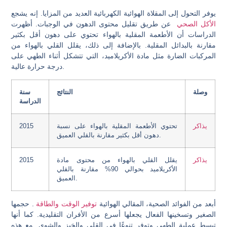
يوفر التحول إلى المقلاة الهوائية الكهربائية العديد من المزايا. إنه يشجع
الأكل الصحي
عن طريق تقليل محتوى الدهون في الوجبات. أظهرت
الدراسات أن الأطعمة المقلية بالهواء تحتوي على دهون أقل بكثير
مقارنة بالبدائل المقلية. بالإضافة إلى ذلك، يقلل القلي بالهواء من
المركبات الضارة مثل مادة الأكريلاميد، التي تتشكل أثناء الطهي على
درجة حرارة عالية.
وصلة
النتائج
سنة
الدراسة
يذاكر
تحتوي الأطعمة المقلية بالهواء على نسبة
2015
دهون أقل بكثير مقارنة بالقلي العميق.
يذاكر
يقلل القلي بالهواء من محتوى مادة
2015
الأكريلاميد بحوالي 90% مقارنة بالقلي
العميق.
أبعد من الفوائد الصحية، المقالي الهوائية
توفير الوقت والطاقة
. حجمها
الصغير وتسخينها الفعال يجعلها أسرع من الأفران التقليدية. كما أنها
تبسط عملية الطهي وتوفر تنوعًا في القلي والخبز والشوي. مع هذه