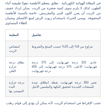
في المقلاة الهوائية الكهربائية . تطلق معظم الأطعمة دهونًا طبيعية أثناء
الطهي، لذلك لا يلزم سوى كمية صغيرة من الزيت. يمكن لرذاذ خفيف
من الزيت أن يعزز اللون البني والمقرمش، خاصة بالنسبة للأطعمة
المخفوقة. يوصي الخبراء باستخدام زيوت الرش لمنع الالتصاق وضمان
الطلاء المتساوي.
تفاصيل
المعلمة
تتراوح من 8% إلى 25% حسب المنتج والشروط.
امتصاص
الزيت
عادي: 325 درجة فهرنهايت إلى 375 درجة
نطاق درجة
فهرنهايت؛ الأعلى: 375 درجة فهرنهايت إلى 400
حرارة
درجة فهرنهايت.
القلي
تعتبر 350 درجة فهرنهايت نقطة انطلاق جيدة
درجة حرارة
للمنتجات الجديدة لتحقيق النكهة والملمس الأمثل.
البدء
الموصى بها
تجنب الإفراط في استخدام الزيت، لأنه يمكن أن يؤدي إلى قوام رطب.