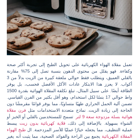
تعمل مقلاة الهواء الكهربائية على تحويل الطبخ إلى تجربة أكثر صحة
وكفاءة. فهو يقلل من محتوى الدهون بنسبة تصل إلى 75% مقارنة
بالقلي العميق، ويتطلب فقط حوالي ملعقة كبيرة من الزيت بدلاً من 3
أكواب. لا يعزز هذا الابتكار عادات الأكل الأفضل فحسب، بل يوفر
الطاقة أيضًا. على سبيل المثال، تبلغ تكلفة المقلاة الهوائية بقدرة 1500
واط حوالي 17 بنسًا لكل استخدام، وهو أقل بكثير من الفرن القياسي.
تضمن آلية الحمل الحراري طهيًا متساويًا، مما يوفر قوامًا مقرمشًا دون
الحاجة إلى زيادة الزيت. نماذج متعددة الاستخدامات مثل
فرن مقلاة
هوائية بسلة مزدوجة سعة 9 لتر
تسمح للمستخدمين بالقلي أو الخبز أو
الشواء بسهولة. بالإضافة إلى ذلك،
قلاية كهربائية بدون زيت
يبسط
عملية التنظيف، مما يجعله خيارًا عمليًا للأسر المزدحمة. ال
طبخ الهواء
المقلاة الكهربائية
يجمع بين الراحة والفوائد الصحية، مما يثبت أنه يغير