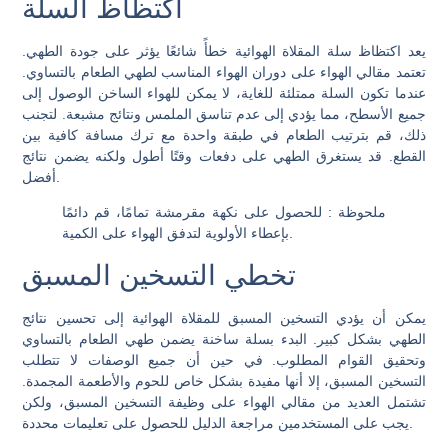
اكتظاظ السلة
يعد اكتظاظ سلة المقلاة الهوائية خطأً شائعًا يؤثر على جودة الطهي.
تعتمد مقالي الهواء على دوران الهواء المناسب لطهي الطعام بالتساوي.
عندما تكون السلة ممتلئة للغاية، لا يمكن للهواء الساخن الوصول إلى
جميع الأسطح، مما يؤدي إلى عدم تناسق الملمس ونتائج مشبعة. لتجنب
ذلك، قم بترتيب الطعام في طبقة واحدة مع ترك مسافة كافية بين
القطع. قد يستغرق الطهي على دفعات وقتًا أطول ولكنه يضمن نتائج
أفضل.
ملحوظة
: للحصول على نكهة مقرمشة تمامًا، قم دائمًا
بإعطاء الأولوية لتدفق الهواء على الكمية.
تخطي التسخين المسبق
يمكن أن يؤدي التسخين المسبق للمقلاة الهوائية إلى تحسين نتائج
الطهي بشكل كبير. البدء بسلة ساخنة يضمن طهي الطعام بالتساوي
وتحقيق القوام المطلوب. في حين أن جميع الوصفات لا تتطلب
التسخين المسبق، إلا أنها مفيدة بشكل خاص للحوم والأطعمة المجمدة.
تشتمل العديد من مقالي الهواء على وظيفة التسخين المسبق، ولكن
يجب على المستخدمين مراجعة الدليل للحصول على تعليمات محددة.