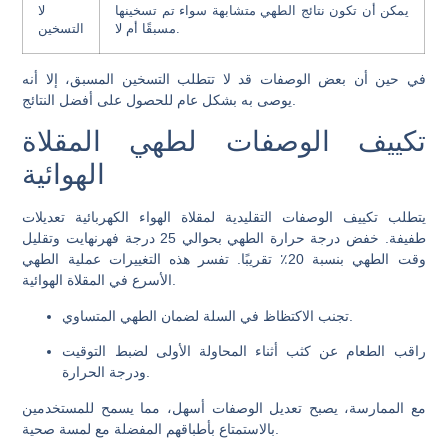
يمكن أن تكون نتائج الطهي متشابهة سواء تم تسخينها
لا
مسبقًا أم لا.
التسخين
في حين أن بعض الوصفات قد لا تتطلب التسخين المسبق، إلا أنه
يوصى به بشكل عام للحصول على أفضل النتائج.
تكييف الوصفات لطهي المقلاة
الهوائية
يتطلب تكييف الوصفات التقليدية لمقلاة الهواء الكهربائية تعديلات
طفيفة. خفض درجة حرارة الطهي بحوالي 25 درجة فهرنهايت وتقليل
وقت الطهي بنسبة 20٪ تقريبًا. تفسر هذه التغييرات عملية الطهي
الأسرع في المقلاة الهوائية.
تجنب الاكتظاظ في السلة لضمان الطهي المتساوي.
راقب الطعام عن كثب أثناء المحاولة الأولى لضبط التوقيت
ودرجة الحرارة.
مع الممارسة، يصبح تعديل الوصفات أسهل، مما يسمح للمستخدمين
بالاستمتاع بأطباقهم المفضلة مع لمسة صحية.