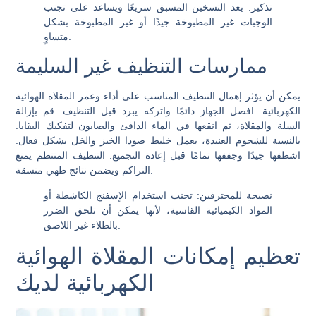
تذكير
: يعد التسخين المسبق سريعًا ويساعد على تجنب
الوجبات غير المطبوخة جيدًا أو غير المطبوخة بشكل
متساوٍ.
ممارسات التنظيف غير السليمة
يمكن أن يؤثر إهمال التنظيف المناسب على أداء وعمر المقلاة الهوائية
الكهربائية. افصل الجهاز دائمًا واتركه يبرد قبل التنظيف. قم بإزالة
السلة والمقلاة، ثم انقعها في الماء الدافئ والصابون لتفكيك البقايا.
بالنسبة للشحوم العنيدة، يعمل خليط صودا الخبز والخل بشكل فعال.
اشطفها جيدًا وجففها تمامًا قبل إعادة التجميع. التنظيف المنتظم يمنع
التراكم ويضمن نتائج طهي متسقة.
نصيحة للمحترفين
: تجنب استخدام الإسفنج الكاشطة أو
المواد الكيميائية القاسية، لأنها يمكن أن تلحق الضرر
بالطلاء غير اللاصق.
تعظيم إمكانات المقلاة الهوائية
الكهربائية لديك