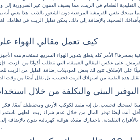
لي التقليدية الطعام في الزيت، مما يضيف الدهون غير الضرورية إلى و
مما يمنحك نفس القرمشة المرضية دون الشعور بالذنب. هذا يعني أنه يم
 بأهدافك الصحية. بالإضافة إلى ذلك، يمكن تقليل الزيت في نظامك الغ
كيف تعمل مقالي الهواء على
ية بسحرها؟ الأمر كله يتعلق بتدوير الهواء السريع. تستخدم هذه الأجه
ش. على عكس المقالي العميقة، التي تتطلب أكوابًا من الزيت، فإن المق
ًا على الإطلاق. تتيح لك بعض الموديلات إضافة القليل من الزيت للح
ل وجباتك أسرع وأكثر صحة.
التوفير البيئي والتكلفة من خلال استخد
دًا لصحتك فحسب، بل إنه مفيد لكوكب الأرض ومحفظتك أيضًا. فكر في 
أقل. أنت أيضًا توفر المال من خلال عدم شراء زيت الطهي باستمرار
موفرة للطاقة
بالإضافة إلى
زيت، فإنك تقوم باختيار يفيدك ويفيد البيئة.