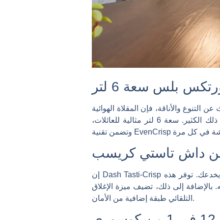
إن المقلاة الهوائية Instant Vortex Plus سعة 6 لتر من Clear Cook خيار رائع. تتيح لك نافذة الطهي الواضحة مراقبة
طعامك دون فتح السلة. مع برامج قابلة للتخصيص تعمل بلمسة واحدة، يمكنك القلي والتحميص والخبز وغير ذلك الكثير. سعة 6 لتر مثالية للعائلات،
ة من داش تاستي كريسب
إن Dash Tasti-Crisp صغير الحجم وبأسعار معقولة ومثالي للمطابخ الصغيرة. إنها خفيفة الوزن وسهلة التخزين، لكن لا تدع حجمها يخدعك. توفر هذه
. بالإضافة إلى ذلك، تضيف ميزة الإغلاق
التلقائي طبقة إضافية من الأمان.