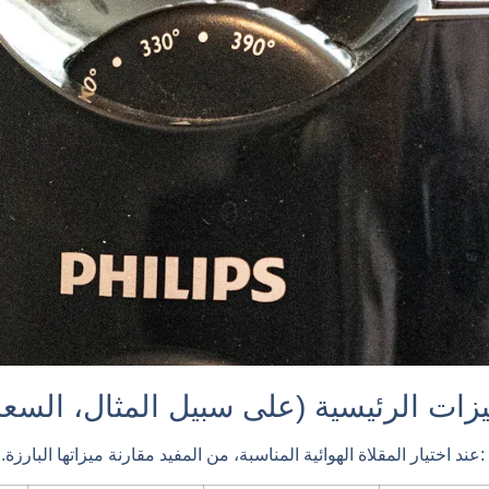
يزات الرئيسية (على سبيل المثال، السعة 
عند اختيار المقلاة الهوائية المناسبة، من المفيد مقارنة ميزاتها البارزة. فيما يلي تحليل سريع لأفضل 10 موديلات: