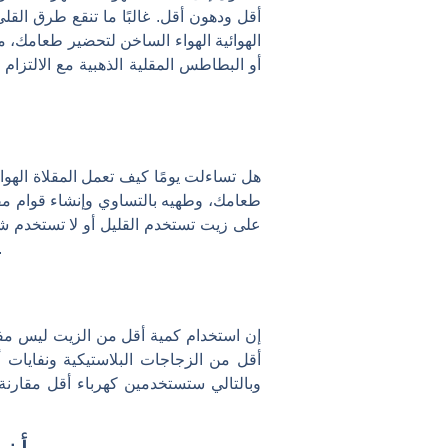
أقل ودهون أقل. غالبًا ما تنقع طرق الق
الهوائية الهواء الساخن لتحضير طعامك، 
أو البطاطس المقلية الذهبية مع الالتزام
هل تساءلت يومًا كيف تعمل المقلاة الهوائ
طعامك، وطهيه بالتساوي وإنشاء قوام مقرم
على زيت تستخدم القليل أو لا تستخدم شيئ
تقلل هذه التقنية من استهلاك الزيت فحسب، بل تقلل أيضًا من وقت الطهي، مما يجع
إن استخدام كمية أقل من الزيت ليس مفي
أقل من الزجاجات البلاستيكية ونفايات 