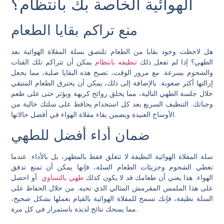
الهوائية الخاصة بك بانتظام؟
منع تراكم بقايا الطعام
هل لاحظت وجود بقايا من الطعام تلتصق بسلة المقلاة الهوائية بعد
الطهي؟ إذا لم تفعل ذلك
تنظيفه بانتظام
يمكن أن تتراكم تلك الفتات
والشحوم بسرعة. مع مرور الوقت، تصبح هذه البقايا صلبة، مما يجعل
إزالتها أكثر صعوبة. بالإضافة إلى ذلك، يمكن أن يحترق الطعام المتبقي
خلال جلسة الطهي التالية، مما يخلق روائح كريهة ويؤثر حتى على طعم
وجباتك. التنظيف السريع بعد كل استخدام يحافظ على سلتك خالية من
الأوساخ العنيدة ويضمن بقاء مقلاة الهواء في أفضل حالاتها.
ضمان أداء أفضل للطهي
سلة المقلاة الهوائية النظيفة لا تتعلق فقط بالمظهر، بل بالأداء. عندما
تغطي الشحوم وجزيئات الطعام السلة، فإنها يمكن أن تمنع تدفق
الهواء. هذا يعني أن طعامك قد لا يكون كذلك
طهي بالتساوي
أو احصل
على هذا الملمس المقرمش المثالي الذي تحبه. من خلال الحفاظ على
السلة نظيفة، فإنك تسمح للمقلاة الهوائية بالقيام بعملها بشكل صحيح،
مما يمنحك نتائج لذيذة باستمرار في كل مرة.