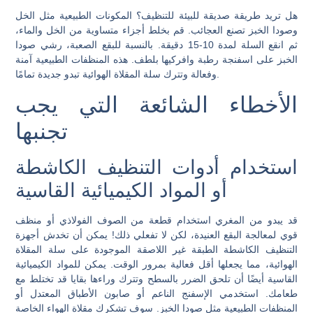
هل تريد طريقة صديقة للبيئة للتنظيف؟ المكونات الطبيعية مثل الخل
وصودا الخبز تصنع العجائب. قم بخلط أجزاء متساوية من الخل والماء،
ثم انقع السلة لمدة 10-15 دقيقة. بالنسبة للبقع الصعبة، رشي صودا
الخبز على اسفنجة رطبة وافركيها بلطف. هذه المنظفات الطبيعية آمنة
وفعالة وتترك سلة المقلاة الهوائية تبدو جديدة تمامًا.
الأخطاء الشائعة التي يجب
تجنبها
استخدام أدوات التنظيف الكاشطة
أو المواد الكيميائية القاسية
قد يبدو من المغري استخدام قطعة من الصوف الفولاذي أو منظف
قوي لمعالجة البقع العنيدة، لكن لا تفعلي ذلك! يمكن أن تخدش أجهزة
التنظيف الكاشطة الطبقة غير اللاصقة الموجودة على سلة المقلاة
الهوائية، مما يجعلها أقل فعالية بمرور الوقت. يمكن للمواد الكيميائية
القاسية أيضًا أن تلحق الضرر بالسطح وتترك وراءها بقايا قد تختلط مع
طعامك. استخدمي الإسفنج الناعم أو صابون الأطباق المعتدل أو
المنظفات الطبيعية مثل صودا الخبز. سوف تشكرك مقلاة الهواء الخاصة