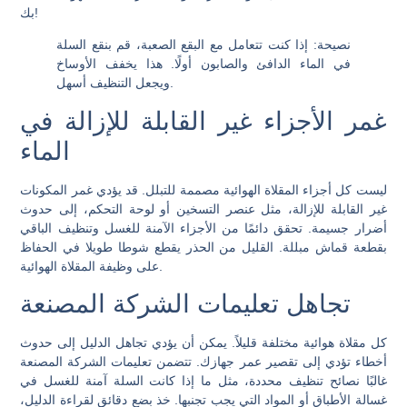
بك!
نصيحة:
إذا كنت تتعامل مع البقع الصعبة، قم بنقع السلة
في الماء الدافئ والصابون أولًا. هذا يخفف الأوساخ
ويجعل التنظيف أسهل.
غمر الأجزاء غير القابلة للإزالة في
الماء
ليست كل أجزاء المقلاة الهوائية مصممة للتبلل. قد يؤدي غمر المكونات
غير القابلة للإزالة، مثل عنصر التسخين أو لوحة التحكم، إلى حدوث
أضرار جسيمة. تحقق دائمًا من الأجزاء الآمنة للغسل وتنظيف الباقي
بقطعة قماش مبللة. القليل من الحذر يقطع شوطا طويلا في الحفاظ
على وظيفة المقلاة الهوائية.
تجاهل تعليمات الشركة المصنعة
كل مقلاة هوائية مختلفة قليلاً. يمكن أن يؤدي تجاهل الدليل إلى حدوث
أخطاء تؤدي إلى تقصير عمر جهازك. تتضمن تعليمات الشركة المصنعة
غالبًا نصائح تنظيف محددة، مثل ما إذا كانت السلة آمنة للغسل في
غسالة الأطباق أو المواد التي يجب تجنبها. خذ بضع دقائق لقراءة الدليل،