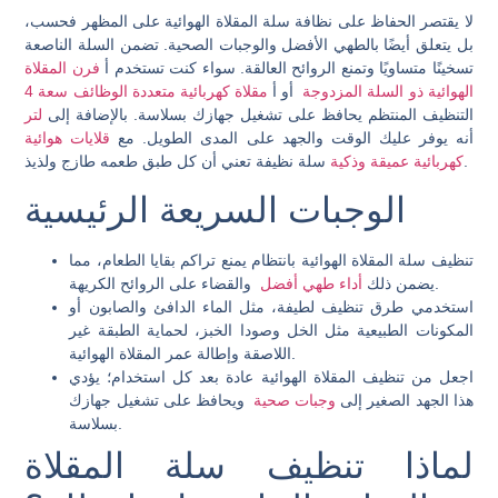
لا يقتصر الحفاظ على نظافة سلة المقلاة الهوائية على المظهر فحسب،
بل يتعلق أيضًا بالطهي الأفضل والوجبات الصحية. تضمن السلة الناصعة
تسخينًا متساويًا وتمنع الروائح العالقة. سواء كنت تستخدم أ
فرن المقلاة
الهوائية ذو السلة المزدوجة
أو أ
مقلاة كهربائية متعددة الوظائف سعة 4
لتر
أنه يوفر عليك الوقت والجهد على المدى الطويل. مع
قلايات هوائية
سلة نظيفة تعني أن كل طبق طعمه طازج ولذيذ.
كهربائية عميقة وذكية
الوجبات السريعة الرئيسية
تنظيف سلة المقلاة الهوائية بانتظام يمنع تراكم بقايا الطعام، مما
والقضاء على الروائح الكريهة.
يضمن ذلك
أداء طهي أفضل
استخدمي طرق تنظيف لطيفة، مثل الماء الدافئ والصابون أو
المكونات الطبيعية مثل الخل وصودا الخبز، لحماية الطبقة غير
اللاصقة وإطالة عمر المقلاة الهوائية.
اجعل من تنظيف المقلاة الهوائية عادة بعد كل استخدام؛ يؤدي
هذا الجهد الصغير إلى
وجبات صحية
ويحافظ على تشغيل جهازك
بسلاسة.
لماذا تنظيف سلة المقلاة