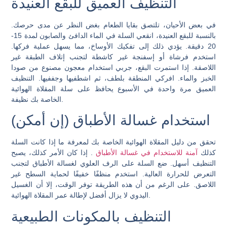
التنظيف العميق للبقع العنيدة
في بعض الأحيان، تلتصق بقايا الطعام بغض النظر عن مدى حرصك.
بالنسبة للبقع العنيدة، انقعي السلة في الماء الدافئ والصابون لمدة 15-
20 دقيقة. يؤدي ذلك إلى تفكيك الأوساخ، مما يسهل عملية فركها.
استخدم فرشاة أو إسفنجة غير كاشطة لتجنب إتلاف الطبقة غير
اللاصقة. إذا استمرت البقع، جربي استخدام معجون مصنوع من صودا
الخبز والماء. افركي المنطقة بلطف، ثم اشطفيها وجففيها. التنظيف
العميق مرة واحدة في الأسبوع يحافظ على سلة المقلاة الهوائية
الخاصة بك نظيفة.
استخدام غسالة الأطباق (إن أمكن)
تحقق من دليل المقلاة الهوائية الخاصة بك لمعرفة ما إذا كانت السلة
كذلك
آمنة للاستخدام في غسالة الأطباق
. إذا كان الأمر كذلك، يصبح
التنظيف أسهل. ضع السلة على الرف العلوي لغسالة الأطباق لتجنب
التعرض للحرارة العالية. استخدم منظفًا خفيفًا لحماية السطح غير
اللاصق. على الرغم من أن هذه الطريقة توفر الوقت، إلا أن الغسيل
اليدوي لا يزال أفضل لإطالة عمر المقلاة الهوائية.
التنظيف بالمكونات الطبيعية