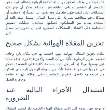
خذ دقيقة من وقتك للتحقق من سلة المقلاة الهوائية بانتظام. ابحث عن
الخدوش أو التقشير أو تلف الطبقة غير اللاصقة. يمكن أن تؤثر هذه
المشكلات على كيفية طهي طعامك وقد تؤدي إلى الصدأ. إذا لاحظت أي
مشاكل، قم بمعالجتها بسرعة. على سبيل المثال، استبدل سلة تالفة أو
استخدم بطانة من السيليكون لحمايتها. تساعدك عمليات التفتيش
المنتظمة على اكتشاف المشكلات الصغيرة قبل أن تتحول إلى صداع
كبير.
تخزين المقلاة الهوائية بشكل صحيح
مكان تخزين المقلاة الهوائية مهم. احتفظ بها في مكان بارد وجاف
لتجنب أضرار الرطوبة. تأكد من أن السلة والأجزاء الأخرى جافة تمامًا
قبل وضعها بعيدًا. إذا لم يكن لديك مساحة كافية على المنضدة، ففكر
في تخزينها في خزانة. فقط تأكد من سهولة الوصول إليه حتى تتمكن
من استخدامه بالفعل. التخزين المناسب يبقي المقلاة الهوائية نظيفة
وجاهزة للعمل.
استبدال الأجزاء البالية عند
الضرورة
لا يوجد جهاز يدوم إلى الأبد، ومقلاة الهواء الخاصة بك ليست استثناءً.