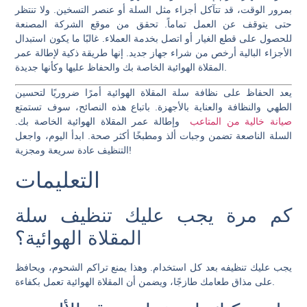
بمرور الوقت، قد تتآكل أجزاء مثل السلة أو عنصر التسخين. ولا تنتظر
حتى يتوقف عن العمل تماماً. تحقق من موقع الشركة المصنعة
للحصول على قطع الغيار أو اتصل بخدمة العملاء. غالبًا ما يكون استبدال
الأجزاء البالية أرخص من شراء جهاز جديد. إنها طريقة ذكية لإطالة عمر
المقلاة الهوائية الخاصة بك والحفاظ عليها وكأنها جديدة.
يعد الحفاظ على نظافة سلة المقلاة الهوائية أمرًا ضروريًا لتحسين
الطهي والنظافة والعناية بالأجهزة. باتباع هذه النصائح، سوف تستمتع
صيانة خالية من المتاعب
وإطالة عمر المقلاة الهوائية الخاصة بك.
السلة الناصعة تضمن وجبات ألذ ومطبخًا أكثر صحة. ابدأ اليوم، واجعل
التنظيف عادة سريعة ومجزية!
التعليمات
كم مرة يجب عليك تنظيف سلة
المقلاة الهوائية؟
يجب عليك تنظيفه بعد كل استخدام. وهذا يمنع تراكم الشحوم، ويحافظ
على مذاق طعامك طازجًا، ويضمن أن المقلاة الهوائية تعمل بكفاءة.