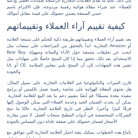
إلى ذلك، غالبًا ما تقدم العلامات التجارية الراسخة ضمانات أفضل ودعمًا
للعملاء. عند شراء مقلاة هوائية رقمية مزدوجة، فإن الالتزام باسم
حسن السمعة يضمن حصولك على قيمة مقابل أموالك.
كيفية تقييم آراء العملاء وتقييماتهم
يعد تقييم آراء العملاء وتقييماتهم طريقة ذكية للحكم على سمعة العلامة
التجارية. ابدأ بالتحقق من المراجعات على منصات مثل Amazon أو
Best Buy. ابحث عن تعليقات متسقة حول الأداء والمتانة وسهولة
الاستخدام. بعد ذلك، تحقق مما إذا كان المنتج حاصلًا على شهادات مثل
UL أو CE. تشير هذه الشهادات إلى أن المنتج يلبي معايير السلامة
والجودة.
قارن الميزات والتكنولوجيا عبر العلامات التجارية. على سبيل المثال،
هل تحتوي المقلاة الهوائية على شاشة رقمية تعمل باللمس أو برامج
مفيدة معدة مسبقًا؟ قم أيضًا بتقييم دعم ما بعد البيع للعلامة التجارية.
يمكن أن يحدث الضمان الجيد وخدمة العملاء التي يمكن الوصول إليها
فرقًا كبيرًا. وأخيرا، النظر في تاريخ العلامة التجارية. غالبًا ما تنتج
الشركات المتخصصة في أدوات المطبخ منتجات أفضل. لا تنس مقارنة
الأسعار لضمان حصولك على صفقة عادلة دون المساس بالجودة.
باتباع هذه الخطوات، يمكنك بثقة اختيار العلامة التجارية التي تتوافق مع