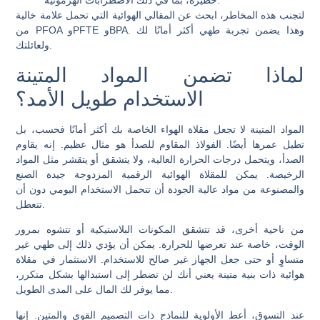
خطيرة، بما في ذلك الاضطرابات الهرمونية.
لتجنب هذه المخاطر، ابحث عن المقالي الهوائية التي تحمل علامة خالية
من PFOA وPFTE وBPA. وهذا يضمن تجربة طهي أكثر أمانًا لك
ولعائلتك.
لماذا تضمن المواد المتينة
الاستخدام طويل الأمد؟
المواد المتينة لا تجعل مقلاة الهواء الخاصة بك أكثر أمانًا فحسب، بل
تطيل عمرها أيضًا. الفولاذ المقاوم للصدأ هو مثال عظيم. إنه يقاوم
الصدأ، ويتحمل درجات الحرارة العالية، ولا يتشقق أو يتقشر مثل المواد
الرخيصة. يمكن للمقلاة الهوائية الرقمية المزدوجة جيدة الصنع
والمصنوعة من مواد عالية الجودة أن تتحمل الاستخدام اليومي دون أن
تتعطل.
من ناحية أخرى، قد تتشقق المكونات البلاستيكية أو تتشوه بمرور
الوقت، خاصة عند تعرضها للحرارة. يمكن أن يؤدي ذلك إلى طهي غير
متساوٍ أو حتى جعل الجهاز غير صالح للاستخدام. الاستثمار في مقلاة
هوائية ذات بنية متينة يعني أنك لن تضطر إلى استبدالها بشكل متكرر،
مما يوفر لك المال على المدى الطويل.
عند التسوق، أعط الأولوية للنماذج ذات التصميم القوي والمتين. إنها