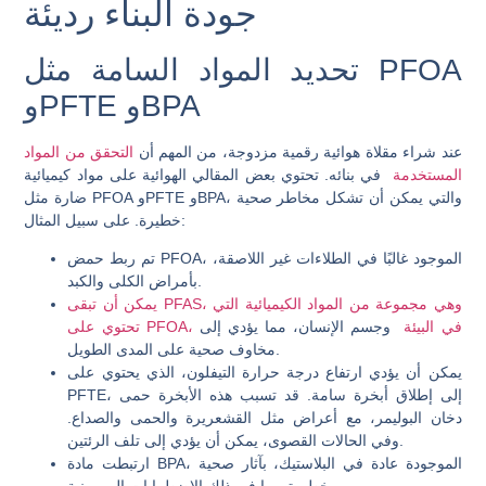
جودة البناء رديئة
تحديد المواد السامة مثل PFOA
وPFTE وBPA
عند شراء مقلاة هوائية رقمية مزدوجة، من المهم أن
التحقق من المواد
المستخدمة
في بنائه. تحتوي بعض المقالي الهوائية على مواد كيميائية
ضارة مثل PFOA وPFTE وBPA، والتي يمكن أن تشكل مخاطر صحية
خطيرة. على سبيل المثال:
تم ربط حمض PFOA، الموجود غالبًا في الطلاءات غير اللاصقة،
بأمراض الكلى والكبد.
يمكن أن تبقى PFAS، وهي مجموعة من المواد الكيميائية التي
تحتوي على PFOA، في البيئة
وجسم الإنسان، مما يؤدي إلى
مخاوف صحية على المدى الطويل.
يمكن أن يؤدي ارتفاع درجة حرارة التيفلون، الذي يحتوي على
PFTE، إلى إطلاق أبخرة سامة. قد تسبب هذه الأبخرة حمى
دخان البوليمر، مع أعراض مثل القشعريرة والحمى والصداع.
وفي الحالات القصوى، يمكن أن يؤدي إلى تلف الرئتين.
ارتبطت مادة BPA، الموجودة عادة في البلاستيك، بآثار صحية