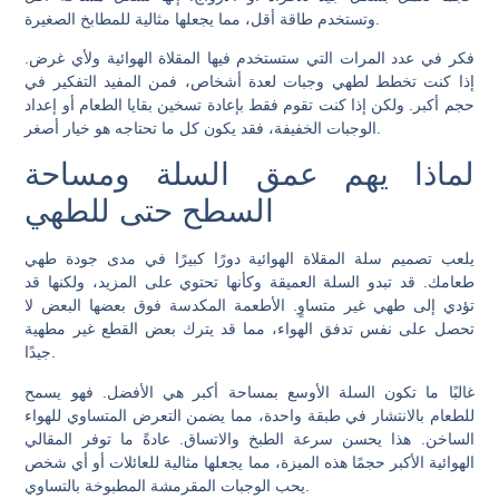
وتستخدم طاقة أقل، مما يجعلها مثالية للمطابخ الصغيرة.
فكر في عدد المرات التي ستستخدم فيها المقلاة الهوائية ولأي غرض.
إذا كنت تخطط لطهي وجبات لعدة أشخاص، فمن المفيد التفكير في
حجم أكبر. ولكن إذا كنت تقوم فقط بإعادة تسخين بقايا الطعام أو إعداد
الوجبات الخفيفة، فقد يكون كل ما تحتاجه هو خيار أصغر.
لماذا يهم عمق السلة ومساحة
السطح حتى للطهي
يلعب تصميم سلة المقلاة الهوائية دورًا كبيرًا في مدى جودة طهي
طعامك. قد تبدو السلة العميقة وكأنها تحتوي على المزيد، ولكنها قد
تؤدي إلى طهي غير متساوٍ. الأطعمة المكدسة فوق بعضها البعض لا
تحصل على نفس تدفق الهواء، مما قد يترك بعض القطع غير مطهية
جيدًا.
غالبًا ما تكون السلة الأوسع بمساحة أكبر هي الأفضل. فهو يسمح
للطعام بالانتشار في طبقة واحدة، مما يضمن التعرض المتساوي للهواء
الساخن. هذا يحسن سرعة الطبخ والاتساق. عادةً ما توفر المقالي
الهوائية الأكبر حجمًا هذه الميزة، مما يجعلها مثالية للعائلات أو أي شخص
يحب الوجبات المقرمشة المطبوخة بالتساوي.