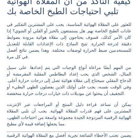
كيفية التأكد من أن المقلاة الهوائية
تلبي احتياجات الطبخ الخاصة بك
للعثور على المقلاة الهوائية المناسبة، يجب على المشترين التفكير في
عادات الطبخ الخاصة بهم. هل يستمتعون بالخبز أو القلي أو الشوي؟ إذا
كان الأمر كذلك، فسوف يحتاجون إلى مقلاة هوائية مزودة بضوابط
دقيقة لدرجة الحرارة. تتيح النماذج ذات الإعدادات القابلة للتعديل
للمستخدمين ضبط الحرارة لوصفات مختلفة. وهذا يضمن نتائج أفضل
في كل مرة.
من المهم أيضًا مراعاة أنواع الوجبات التي يتم إعدادها. على سبيل
المثال، الشخص الذي يحب إعداد البطاطس المقلية المقرمشة أو
الدجاج المقلي سيحتاج إلى مقلاة هوائية تصل إلى درجات حرارة أعلى.
وفي الوقت نفسه، يجب على أولئك الذين يفضلون الطهي البطيء أو
التجفيف أن يبحثوا عن موديلات ذات خيارات درجات حرارة منخفضة.
يمكن أن تساعد قراءة دليل المنتج أو المراجعات عبر الإنترنت
المشترين على فهم قدرات المقلاة الهوائية. يجب أن تلبي المقلاة
الهوائية الرقمية المزدوجة الجيدة مجموعة واسعة من احتياجات الطهي،
مما يجعلها إضافة قيمة لأي مطبخ.
يضمن تجنب الأخطاء الشائعة تجربة أفضل مع المقلاة الهوائية الرقمية