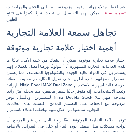
عند اختيار مقلاة هوائية رقمية مزدوجة، انتبه إلى الحجم والمواصفات
تصميم سلة
. يمكن لهذه التفاصيل أن تحدث فرقًا كبيرًا في نتائج
الطهي.
تجاهل سمعة العلامة التجارية
أهمية اختيار علامة تجارية موثوقة
اختيار علامة تجارية موثوقة يمكن أن ينقذك من خيبة الأمل. غالبًا ما
تقدم العلامات التجارية المشهورة أداءً موثوقًا ورضا أفضل للعملاء. إنهم
يستثمرون في المواد عالية الجودة والتكنولوجيا المتقدمة، مما يضمن
استمرار منتجاتهم لفترة أطول. على سبيل المثال، تم تصنيف المقلاة
الهوائية Ninja Foodi MAX Dual Zone بدرجة عالية لسهولة الاستخدام
وتعدد الاستخدامات. إنه متوفر حاليًا بسعر مخفض، مما يجعله أمرًا رائعًا
للمشترين. وبالمثل، يوفر Ninja Double Stack XL مساحة طهي
مزدوجة مع الحفاظ على التصميم المدمج. اكتسبت هذه العلامات
التجارية سمعتها من خلال تلبية توقعات العملاء باستمرار.
توفر العلامة التجارية الموثوقة أيضًا راحة البال. من غير المرجح أن
تواجه مشكلات مثل ضعف جودة البناء أو خلل في الميزات. بالإضافة