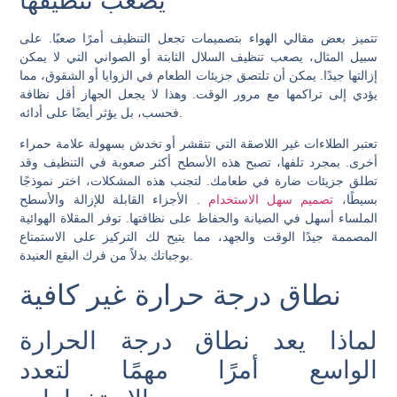
يصعب تنظيفها
تتميز بعض مقالي الهواء بتصميمات تجعل التنظيف أمرًا صعبًا. على
سبيل المثال، يصعب تنظيف السلال الثابتة أو الصواني التي لا يمكن
إزالتها جيدًا. يمكن أن تلتصق جزيئات الطعام في الزوايا أو الشقوق، مما
يؤدي إلى تراكمها مع مرور الوقت. وهذا لا يجعل الجهاز أقل نظافة
فحسب، بل يؤثر أيضًا على أدائه.
تعتبر الطلاءات غير اللاصقة التي تتقشر أو تخدش بسهولة علامة حمراء
أخرى. بمجرد تلفها، تصبح هذه الأسطح أكثر صعوبة في التنظيف وقد
تطلق جزيئات ضارة في طعامك. لتجنب هذه المشكلات، اختر نموذجًا
بسيطًا،
تصميم سهل الاستخدام
. الأجزاء القابلة للإزالة والأسطح
الملساء أسهل في الصيانة والحفاظ على نظافتها. توفر المقلاة الهوائية
المصممة جيدًا الوقت والجهد، مما يتيح لك التركيز على الاستمتاع
بوجباتك بدلاً من فرك البقع العنيدة.
نطاق درجة حرارة غير كافية
لماذا يعد نطاق درجة الحرارة
الواسع أمرًا مهمًا لتعدد