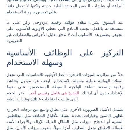
البراقة أو شاشات اللمس المعقدة للغاية حديثة ولكنها لا تعمل دائمًا
على تحسين سهولة الاستخدام.
عند التسوق لشراء مقلاة هوائية رقمية مزدوجة، ركز على ما
ستستخدمه بالفعل. تجنب النماذج التي تعطي الأولوية للأسلوب على
الجوهر. يضمن هذا الأسلوب أنك لا تدفع مقابل الأجراس والصفارات غير
الضرورية.
التركيز على الوظائف الأساسية
وسهلة الاستخدام
بدلاً من مطاردة الميزات الفاخرة، أعط الأولوية للأساسيات التي تجعل
المقلاة الهوائية عملية وسهلة الاستخدام. ابحث عن موديل بشاشة
رقمية واضحة. تساعد الواجهة البسيطة المستخدمين على ضبط
الإعدادات دون أي ارتباك.
القدرة هي عامل رئيسي آخر.
اختر الحجم
الذي يناسب احتياجات عائلتك وعادات الطبخ.
تشتمل الأشياء الضرورية الأخرى على نطاق واسع من درجات الحرارة
للطهي المتنوع وخيارات محددة مسبقًا للأطباق الشائعة مثل البطاطس
المقلية أو الدجاج. ميزات مثل السلال القابلة للإزالة والأجزاء الآمنة
لغسالة الأطباق تجعل التنظيف أمرًا سهلاً. تضيف ميزات الأمان، مثل