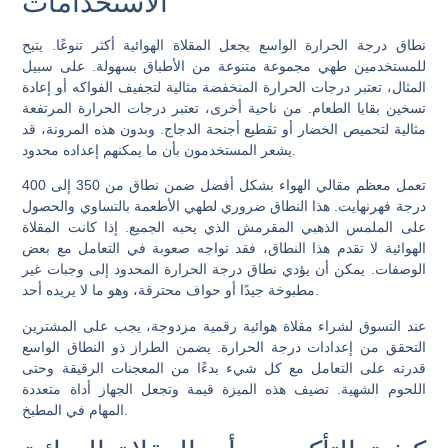
الاستخدامات
نطاق درجة الحرارة الواسع يجعل المقلاة الهوائية أكثر تنوعًا. يتيح
للمستخدمين طهي مجموعة متنوعة من الأطباق بسهولة. على سبيل
المثال، تعتبر درجات الحرارة المنخفضة مثالية لتجفيف الفواكه أو إعادة
تسخين بقايا الطعام. من ناحية أخرى، تعتبر درجات الحرارة المرتفعة
مثالية لتحميص الخضار أو تقطيع أجنحة الدجاج. وبدون هذه المرونة، قد
يشعر المستخدمون بأن ما يمكنهم إعداده محدود.
تعمل معظم مقالي الهواء بشكل أفضل ضمن نطاق من 350 إلى 400
درجة فهرنهايت. هذا النطاق ضروري لطهي الأطعمة بالتساوي والحصول
على الملمس الذهبي المقرمش الذي يحبه الجميع. إذا كانت المقلاة
الهوائية لا تقدم هذا النطاق، فقد تواجه صعوبة في التعامل مع بعض
الوصفات. يمكن أن يؤدي نطاق درجة الحرارة المحدود إلى وجبات غير
مطبوخة جيدًا أو حواف محترقة، وهو ما لا يريده أحد.
عند التسوق لشراء مقلاة هوائية رقمية مزدوجة، يجب على المشترين
التحقق من إعدادات درجة الحرارة. يضمن الطراز ذو النطاق الواسع
قدرته على التعامل مع كل شيء بدءًا من المعجنات الرقيقة وحتى
اللحوم الشهية. تضيف هذه الميزة قيمة وتجعل الجهاز أداة متعددة
المهام في المطبخ.