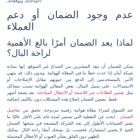
احتياجاتك وتوقعاتك.
عدم وجود الضمان أو دعم
العملاء
لماذا يعد الضمان أمرًا بالغ الأهمية
لراحة البال؟
يمكن للضمان أن ينقذ المشترين من الصداع غير المتوقع. إنها بمثابة
شبكة أمان إذا حدث خطأ ما في المقلاة الهوائية. وبدون ذلك، قد ينتهي
الأمر بالمستخدمين إلى الدفع من جيوبهم مقابل الإصلاحات أو
الاستبدالات. على سبيل المثال، بعض المقالي الهوائية تسبب مشاكل
مثل
تقشير الطلاءات غير اللاصقة أو الأعطال المفاجئة
بعد بضعة أشهر
فقط. يضمن الضمان إصلاح هذه المشكلات دون تكاليف إضافية.
عند التسوق لشراء مقلاة هوائية رقمية مزدوجة، تحقق من
تفاصيل
الضمان
. ابحث عن التغطية التي تستمر لمدة عام على الأقل. غالبًا ما
تشير الضمانات الأطول إلى ثقة الشركة المصنعة في منتجها. الضمان
الجيد لا يحمي استثمارك فحسب، بل يمنحك أيضًا راحة البال. يمكنك
الطهي دون القلق بشأن العيوب أو الأعطال المحتملة.