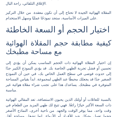
الإغلاق التلقائي، راحة البال.
المقلاة الهوائية الجيدة لا تحتاج إلى أن تكون معقدة. من خلال التركيز
على الميزات الأساسية، ستجد نموذجًا عمليًا وسهل الاستخدام.
اختيار الحجم أو السعة الخاطئة
كيفية مطابقة حجم المقلاة الهوائية
مع مساحة مطبخك
إن اختيار المقلاة الهوائية ذات الحجم المناسب يمكن أن يؤدي إلى
تحسين أو فشل تجربة الطهي الخاصة بك. قد يؤدي النموذج الكبير جدًا
إلى حدوث فوضى في سطح العمل الخاص بك، في حين أن النموذج
الصغير جدًا قد يجعلك محبطًا عند الطهي لمجموعة. ابدأ بقياس المساحة
المتوفرة في مطبخك. يساعدك هذا على تجنب شراء مقلاة هوائية غير
مناسبة.
بالنسبة للعائلات أو أولئك الذين يحبون الاستضافة، تعد المقالي الهوائية
ذات السعة الأكبر خيارًا رائعًا. فهي تتيح لك طهي المزيد من الطعام في
وقت واحد، مما يوفر الوقت والجهد. من ناحية أخرى، النماذج الأصغر
حجما تعمل بشكل جيد للأفراد أو الأزواج. إنها تشغل مساحة أقل