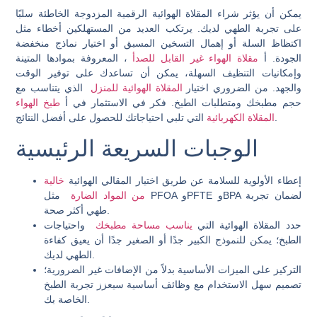
يمكن أن يؤثر شراء المقلاة الهوائية الرقمية المزدوجة الخاطئة سلبًا
على تجربة الطهي لديك. يرتكب العديد من المستهلكين أخطاء مثل
اكتظاظ السلة أو إهمال التسخين المسبق أو اختيار نماذج منخفضة
الجودة. أ
مقلاة الهواء غير القابل للصدأ
، المعروفة بموادها المتينة
وإمكانيات التنظيف السهلة، يمكن أن تساعدك على توفير الوقت
والجهد. من الضروري اختيار
المقلاة الهوائية للمنزل
الذي يتناسب مع
حجم مطبخك ومتطلبات الطبخ. فكر في الاستثمار في أ
طبخ الهواء
التي تلبي احتياجاتك للحصول على أفضل النتائج.
المقلاة الكهربائية
الوجبات السريعة الرئيسية
إعطاء الأولوية للسلامة عن طريق اختيار المقالي الهوائية
خالية
من المواد الضارة
مثل PFOA وPFTE وBPA لضمان تجربة
طهي أكثر صحة.
حدد المقلاة الهوائية التي
يناسب مساحة مطبخك
واحتياجات
الطبخ؛ يمكن للنموذج الكبير جدًا أو الصغير جدًا أن يعيق كفاءة
الطهي لديك.
التركيز على الميزات الأساسية بدلاً من الإضافات غير الضرورية؛
تصميم سهل الاستخدام مع وظائف أساسية سيعزز تجربة الطبخ
الخاصة بك.