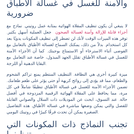
والآمنة للغسل في غسالة الأطباق
ضرورية
لا ينبغي أن يكون تنظيف المقلاة الهوائية بمثابة عمل روتيني. نماذج مع
أجزاء قابلة للإزالة وآمنة لغسالة الصحون
جعل العملية أسهل بكثير.
توفر هذه الميزات الوقت لأنك لن تضطر إلى تنظيف المكونات يدويًا بعد
كل استخدام. بدلاً من ذلك، يمكنك السماح لغسالة الأطباق بالتعامل مع
الفوضى أثناء الاسترخاء أو الاستمتاع بوجبتك. كما أن الأجزاء الآمنة
للغسل في غسالة الأطباق تقلل الجهد المبذول، خاصة عند التعامل مع
البقايا الدهنية أو اللزجة.
ميزة كبيرة أخرى هي النظافة. التنظيف المنتظم يمنع تراكم الشحوم
والطعام، مما قد يؤدي إلى روائح كريهة أو حتى يؤثر على طعم طعامك.
تضمن الأجزاء الآمنة للغسل في غسالة الأطباق تنظيفًا شاملاً في كل
مرة، مما يحافظ على المقلاة الهوائية الرقمية المزدوجة في أفضل
حالة. عند التسوق، ابحث عن الموديلات ذات السلال والصواني القابلة
للفصل والتي يمكن وضعها مباشرة في غسالة الأطباق. هذه التفاصيل
الصغيرة يمكن أن تحدث فرقًا كبيرًا في روتينك اليومي.
تجنب النماذج ذات المكونات التي