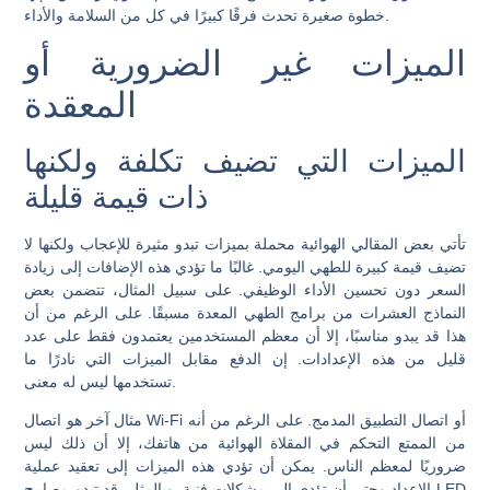
خطوة صغيرة تحدث فرقًا كبيرًا في كل من السلامة والأداء.
الميزات غير الضرورية أو
المعقدة
الميزات التي تضيف تكلفة ولكنها
ذات قيمة قليلة
تأتي بعض المقالي الهوائية محملة بميزات تبدو مثيرة للإعجاب ولكنها لا
تضيف قيمة كبيرة للطهي اليومي. غالبًا ما تؤدي هذه الإضافات إلى زيادة
السعر دون تحسين الأداء الوظيفي. على سبيل المثال، تتضمن بعض
النماذج العشرات من برامج الطهي المعدة مسبقًا. على الرغم من أن
هذا قد يبدو مناسبًا، إلا أن معظم المستخدمين يعتمدون فقط على عدد
قليل من هذه الإعدادات. إن الدفع مقابل الميزات التي نادرًا ما
تستخدمها ليس له معنى.
مثال آخر هو اتصال Wi-Fi أو اتصال التطبيق المدمج. على الرغم من أنه
من الممتع التحكم في المقلاة الهوائية من هاتفك، إلا أن ذلك ليس
ضروريًا لمعظم الناس. يمكن أن تؤدي هذه الميزات إلى تعقيد عملية
الإعداد وحتى أن تؤدي إلى مشكلات فنية. وبالمثل، قد تبدو مصابيح LED