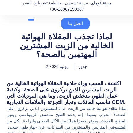
مدينة فوهاي، مدينة تسيشي، مقاطعة تشجيانغ، الصين
+86-18067150087
اتصل بنا
لماذا تجذب المقلاة الهوائية
الخالية من الزيت المشترين
المهتمين بالصحة؟
جذور
2 يونيو 2026
اكتشف السبب وراء جاذبية المقلاة الهوائية الخالية من
الزيت للمشترين الذين يركزون على الصحة، وكيفية
عمل الطهي منخفض الزيت، وما هي الموديلات التي
تناسب العائلات وتجار التجزئة والعلامات التجارية OEM.
لماذا
مقلاة هوائية خالية من الزيت
نداء للمشترين الذين يركزون على
الصحة؟ الجواب بسيط: إنه يدعم
الطبخ منخفض الزيت
يناسب روتين
المطبخ الحديث، ويوفر جسرًا عمليًا بين الأكل الصحي والراحة. لكل من
المتسوقين المنزليين والمشترين من الشركات، فإن
جهاز طهي صحي