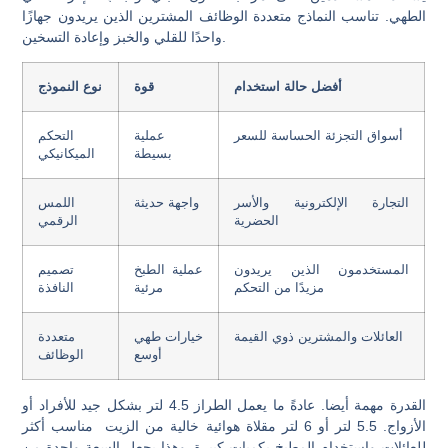
الطهي. تناسب النماذج متعددة الوظائف المشترين الذين يريدون جهازًا
واحدًا للقلي والخبز وإعادة التسخين.
أفضل حالة استخدام
قوة
نوع النموذج
أسواق التجزئة الحساسة للسعر
عملية
التحكم
بسيطة
الميكانيكي
التجارة الإلكترونية والأسر
واجهة حديثة
اللمس
الحضرية
الرقمي
المستخدمون الذين يريدون
عملية الطبخ
تصميم
مزيدًا من التحكم
مرئية
النافذة
العائلات والمشترين ذوي القيمة
خيارات طهي
متعددة
أوسع
الوظائف
القدرة مهمة أيضا. عادةً ما يعمل الطراز 4.5 لتر بشكل جيد للأفراد أو
الأزواج. 5.5 لتر أو 6 لتر
مقلاة هوائية خالية من الزيت
مناسب أكثر
للعائلات واستخدام المطبخ بكميات كبيرة. وهذا يجعل السعة واحدة من