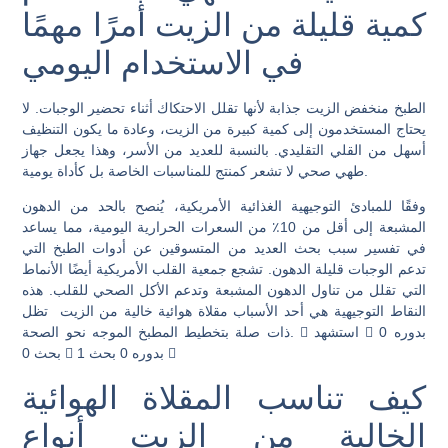
كمية قليلة من الزيت أمرًا مهمًا
في الاستخدام اليومي
الطبخ منخفض الزيت
جذابة لأنها تقلل الاحتكاك أثناء تحضير الوجبات. لا
يحتاج المستخدمون إلى كمية كبيرة من الزيت، وعادة ما يكون التنظيف
أسهل من القلي التقليدي. بالنسبة للعديد من الأسر، وهذا يجعل
جهاز
لا تشعر كمنتج للمناسبات الخاصة بل كأداة يومية.
طهي صحي
وفقًا للمبادئ التوجيهية الغذائية الأمريكية، يُنصح بالحد من الدهون
المشبعة إلى أقل من 10٪ من السعرات الحرارية اليومية، مما يساعد
في تفسير سبب بحث العديد من المتسوقين عن أدوات الطبخ التي
تدعم الوجبات قليلة الدهون. تشجع جمعية القلب الأمريكية أيضًا الأنماط
التي تقلل من تناول الدهون المشبعة وتدعم الأكل الصحي للقلب. هذه
النقاط التوجيهية هي أحد الأسباب
مقلاة هوائية خالية من الزيت
تظل
ذات صلة بتخطيط المطبخ الموجه نحو الصحة.  استشهد  بدوره 0
بحث 0  بدوره 0 بحث 1 
كيف تناسب المقلاة الهوائية
الخالية من الزيت أنواع