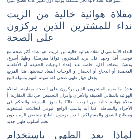
تنمو هذه الفئة لأنها تحل مشكلة يومية دون تغيير عادة الطبخ كثيرًا.
مقلاة هوائية خالية من الزيت
نداء للمشترين الذين يركزون
على الصحة
النداء الأساسي ل
مقلاة هوائية خالية من الزيت
هو إعداد أكثر صحة مع
فوضى أقل وجهد أقل. يريد المشترون قوامًا مقرمشًا، وطهيًا أسرع،
ودهونًا مضافة أقل، خاصة عند إعداد الوجبات الخفيفة أو الأطعمة
المجمدة أو الدجاج أو الخضار أو الوجبات المعاد تسخينها. هذا المزيج
فئة سهلة الفهم وسهلة البيع.
يجعل
جهاز طهي صحي
عادةً ما يقوم المشترون الذين يركزون على الصحة بمقارنة المقلاة
الهوائية بالمقالي العميقة والأفران وأفران التحميص. في تلك المقارنة، أ
مقلاة هوائية خالية من الزيت
غالبًا ما يفوز بالسرعة والتحكم في
الأجزاء والبساطة. كما أنه يناسب الواقع اليومي للعائلات المشغولة
ومطابخ الشقق والمستهلكين الذين يريدون
الطبخ منخفض الزيت
دون
تعلم أسلوب طهي جديد.
لماذا يعد الطهي باستخدام