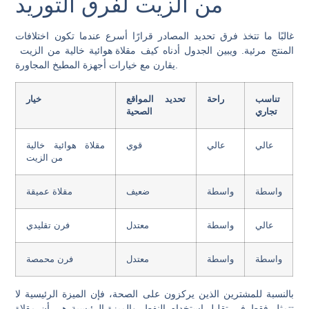
من الزيت لفرق التوريد
غالبًا ما تتخذ فرق تحديد المصادر قرارًا أسرع عندما تكون اختلافات
المنتج مرئية. ويبين الجدول أدناه كيف
مقلاة هوائية خالية من الزيت
يقارن مع خيارات أجهزة المطبخ المجاورة.
تناسب
راحة
تحديد المواقع
خيار
تجاري
الصحية
عالي
عالي
قوي
مقلاة هوائية خالية
من الزيت
واسطة
واسطة
ضعيف
مقلاة عميقة
عالي
واسطة
معتدل
فرن تقليدي
واسطة
واسطة
معتدل
فرن محمصة
بالنسبة للمشترين الذين يركزون على الصحة، فإن الميزة الرئيسية لا
تتمثل فقط في تقليل استخدام النفط. والميزة الرئيسية هي أن
مقلاة