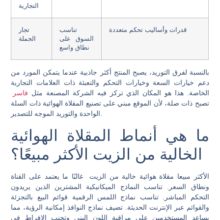
التجارية
قدرات وأساليب تحكم متعددة
تناسب
تجار
السوق على
الجملة
نطاق واسع
بالنسبة لفرق التوريد، يصبح المنتج أكثر جاذبية عندما يتمكن المورد من
دعم خيارات السعة وخيارات التحكم والتعبئة ذات العلامات التجارية
الخاصة. هذا هو المكان الذي تركز فيه الشركة المصنعة مثل
فاسر
تصبح ذات صلة، لأن الموقع مبني على تصنيع المقلاة الهوائية ذات السلة
الواحدة والتوريد الموجه للتصدير.
ما هي أنماط المقلاة الهوائية
الخالية من الزيت الأكثر مبيعًا؟
الأكثر مبيعا
مقلاة هوائية خالية من الزيت
غالبًا ما يعتمد على القناة
ونطاق السعر. تناسب النماذج الميكانيكية المشترين الذين يريدون
التحكم المباشر. تناسب نماذج اللمس الرقمية قوائم البيع بالتجزئة
والقوائم عبر الإنترنت الحديثة. تضيف نماذج النوافذ إمكانية الرؤية، مما
يساعد المستخدمين على مراقبة اللون البني وتجنب الإفراط في