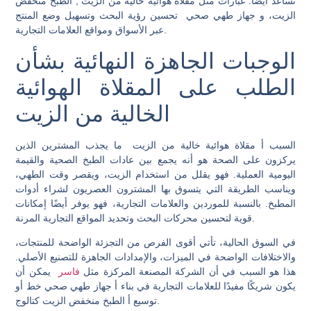
تساعد أيضًا. عبارات مثل
مقلاة هوائية خالية من الزيت
,
الطبخ منخفض
الزيت
، و
جهاز طهي صحي
تحسين رؤية البحث وتسهيل وضع المنتج
عبر الأسواق ومواقع العلامات التجارية.
الوجبات الجاهزة النهائية بشأن
الطلب على المقلاة الهوائية
الخالية من الزيت
السبب أ
مقلاة هوائية خالية من الزيت
ما يجذب المشترين الذين
يركزون على الصحة هو أنه يجمع بين عادات الطبخ الصحية والقيمة
اليومية العملية. فهو يقلل من استخدام الزيت، ويقصر وقت الطهي،
ويناسب الطريقة التي يتسوق بها المشترون العصريون لشراء أدوات
المطبخ. بالنسبة للموردين والعلامات التجارية، فهو يوفر أيضًا إمكانات
قوية لتحسين محركات البحث وتحديد المواقع التجارية المرنة.
في السوق الحالية، تأتي أقوى الفرص من التجزئة الواضحة للمنتجات،
والاختلافات الواضحة في الميزات، والإمدادات الجاهزة للتصنيع الأصلي.
هذا هو السبب في أن الشركة المصنعة المركزة مثل
فاسر
يمكن أن
يكون شريكًا مفيدًا للعلامات التجارية في بناء أ
جهاز طهي صحي
خط أو
كتالوج.
توسيع أ
الطبخ منخفض الزيت