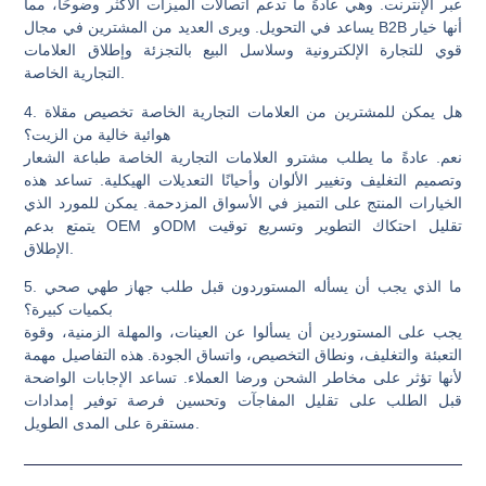
عبر الإنترنت. وهي عادةً ما تدعم اتصالات الميزات الأكثر وضوحًا، مما
يساعد في التحويل. ويرى العديد من المشترين في مجال B2B أنها خيار
قوي للتجارة الإلكترونية وسلاسل البيع بالتجزئة وإطلاق العلامات
التجارية الخاصة.
4. هل يمكن للمشترين من العلامات التجارية الخاصة تخصيص مقلاة
هوائية خالية من الزيت؟
نعم. عادةً ما يطلب مشترو العلامات التجارية الخاصة طباعة الشعار
وتصميم التغليف وتغيير الألوان وأحيانًا التعديلات الهيكلية. تساعد هذه
الخيارات المنتج على التميز في الأسواق المزدحمة. يمكن للمورد الذي
يتمتع بدعم OEM وODM تقليل احتكاك التطوير وتسريع توقيت
الإطلاق.
5. ما الذي يجب أن يسأله المستوردون قبل طلب جهاز طهي صحي
بكميات كبيرة؟
يجب على المستوردين أن يسألوا عن العينات، والمهلة الزمنية، وقوة
التعبئة والتغليف، ونطاق التخصيص، واتساق الجودة. هذه التفاصيل مهمة
لأنها تؤثر على مخاطر الشحن ورضا العملاء. تساعد الإجابات الواضحة
قبل الطلب على تقليل المفاجآت وتحسين فرصة توفير إمدادات
مستقرة على المدى الطويل.