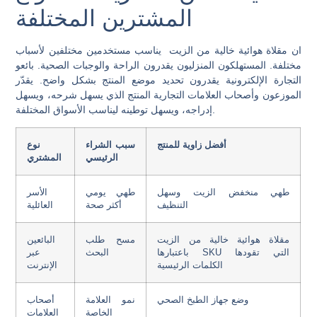
المشترين المختلفة
ان
مقلاة هوائية خالية من الزيت
يناسب مستخدمين مختلفين لأسباب
مختلفة. المستهلكون المنزليون يقدرون الراحة والوجبات الصحية. بائعو
التجارة الإلكترونية يقدرون تحديد موضع المنتج بشكل واضح. يقدّر
الموزعون وأصحاب العلامات التجارية المنتج الذي يسهل شرحه، ويسهل
إدراجه، ويسهل توطينه ليناسب الأسواق المختلفة.
أفضل زاوية للمنتج
سبب الشراء
نوع
الرئيسي
المشتري
طهي منخفض الزيت وسهل
طهي يومي
الأسر
التنظيف
أكثر صحة
العائلية
مقلاة هوائية خالية من الزيت
مسح طلب
البائعين
باعتبارها SKU التي تقودها
البحث
عبر
الكلمات الرئيسية
الإنترنت
وضع جهاز الطبخ الصحي
نمو العلامة
أصحاب
الخاصة
العلامات