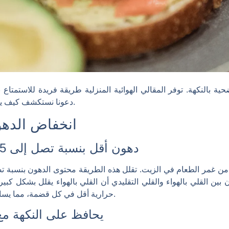
ية بالنكهة. توفر المقالي الهوائية المنزلية طريقة فريدة للاستمتا
دعونا نستكشف كيف يمكن لهذه الأجهزة أن تغير عاداتك الغذائية.
انخفاض الدهو
دهون أقل بنسبة تصل إلى 75% مقارنة بالقلي التقليدي
ن بين القلي بالهواء والقلي التقليدي أن القلي بالهواء يقلل بشكل ك
حرارية أقل في كل قضمة، مما يساعد على تقليل خطر زيادة الوزن والسمنة.
يحافظ على النكهة مع