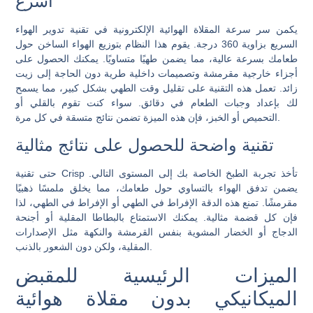
أسرع
يكمن سر سرعة المقلاة الهوائية الإلكترونية في تقنية تدوير الهواء
السريع بزاوية 360 درجة. يقوم هذا النظام بتوزيع الهواء الساخن حول
طعامك بسرعة عالية، مما يضمن طهيًا متساويًا. يمكنك الحصول على
أجزاء خارجية مقرمشة وتصميمات داخلية طرية دون الحاجة إلى زيت
زائد. تعمل هذه التقنية على تقليل وقت الطهي بشكل كبير، مما يسمح
لك بإعداد وجبات الطعام في دقائق. سواء كنت تقوم بالقلي أو
التحميص أو الخبز، فإن هذه الميزة تضمن نتائج متسقة في كل مرة.
تقنية واضحة للحصول على نتائج مثالية
حتى تقنية Crisp تأخذ تجربة الطبخ الخاصة بك إلى المستوى التالي.
يضمن تدفق الهواء بالتساوي حول طعامك، مما يخلق ملمسًا ذهبيًا
مقرمشًا. تمنع هذه الدقة الإفراط في الطهي أو الإفراط في الطهي، لذا
فإن كل قضمة مثالية. يمكنك الاستمتاع بالبطاطا المقلية أو أجنحة
الدجاج أو الخضار المشوية بنفس القرمشة والنكهة مثل الإصدارات
المقلية، ولكن دون الشعور بالذنب.
الميزات الرئيسية للمقبض
الميكانيكي بدون مقلاة هوائية