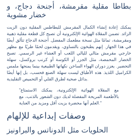
بطاطا مقلية مقرمشة، أجنحة دجاج، و
خضار مشوية
يمكنك إعادة إنشاء الكمال المقرمش للبطاطس المقلية دون الزيت
الزائد. تضمن المقلاة الهوائية الإلكترونية أن تصبح كل قطعة مقلية ذهبية
ومقرمشة، تمامًا مثل نسخة مطعمك المفضل. أجنحة الدجاج تتألق أيضًا
في هذا الجهاز. إنهم يطبخون بالتساوي، ويقدمون لحمًا طريًا مع مظهر
خارجي مقرمش مثالي لليالي اللعب أو العشاء غير الرسمي. تصبح
الخضار المحمصة، مثل الجزر أو الكوسة أو كرنب بروكسل، سهلة
التحضير. يعزز دوران الهواء الساخن نكهاتها الطبيعية بينما يمنحها ملمس
الكراميل اللذيذ. هذه الأطباق ليست سهلة الصنع فحسب، بل إنها أيضًا
بدائل صحية لطرق القلي أو التحميص التقليدية.
"مع المقلاة الهوائية الإلكترونية، يمكنك الاستمتاع
بالأطعمة المريحة المفضلة لديك دون الشعور بالذنب، مع
العلم أنها محضرة بزيت أقل ومزيد من العناية."
وصفات إبداعية للإلهام
الحلويات مثل الدوناتس والبراونيز