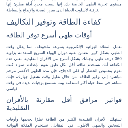
مستوى تجربة الطهي الخاصة بك. إنها ليست مجرد أداة مطبخ؛ إنها
ترقية لأسلوب الحياة الذي يعزز الصحة والإبداع والبساطة.
كفاءة الطاقة وتوفير التكاليف
أوقات طهي أسرع توفر الطاقة
تعمل المقلاة الهوائية الإلكترونية بسرعة ملحوظة، مما يقلل وقت
الطهي بشكل كبير. تضمن تقنية دوران الهواء السريع المتقدمة بزاوية
360 درجة طهي وجباتك بشكل أسرع من الأفران التقليدية. تعني هذه
الكفاءة أنك تستخدم طاقة أقل لكل طبق تقوم بإعداده. سواء كنت
تقوم بتحميص الخضار أو قلي الدجاج، فإن مدة الطهي الأقصر تترجم
مباشرة إلى توفير الطاقة. من خلال تقليل وقت تشغيل جهازك، فإنك
تساهم في نمط حياة أكثر استدامة بينما تستمتع بوجبات لذيذة في وقت
قياسي.
فواتير مرافق أقل مقارنة بالأفران
التقليدية
تستهلك الأفران التقليدية الكثير من الطاقة نظرًا لحجمها وأوقات
التسخين والطهي الأطول. في المقابل، تستخدم المقلاة الهوائية