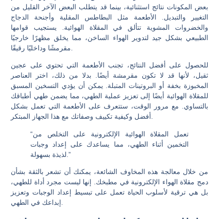
بعض المكونات نتائج استثنائية، بينما قد يتطلب البعض الآخر القليل من
التغيير والتبديل. الأطعمة مثل البطاطس المقلية وأجنحة الدجاج
والخضروات المشوية تتألق في المقلاة الهوائية. يستجيب قوامها
الطبيعي بشكل جيد لتدوير الهواء الساخن، مما يخلق مظهرًا خارجيًا
مقرمشًا وداخليًا رقيقًا.
للحصول على أفضل النتائج، تجنب الأطعمة التي تحتوي على عجين
ثقيل، لأنها قد لا تكون مقرمشة أيضًا. بدلا من ذلك، اختر العناصر
المخبوزة بخفة أو البروتينات المتبلة. يمكن أن يؤدي التسخين المسبق
للمقلاة الهوائية أيضًا إلى تعزيز عملية الطهي، مما يضمن طهي أطباقك
بالتساوي. مع مرور الوقت، ستتعرف على الأطعمة التي تعمل بشكل
أفضل وكيفية تكييف وصفاتك مع هذا الجهاز المبتكر.
“تعمل المقلاة الهوائية الإلكترونية على التخلص من
التخمين أثناء الطهي، مما يساعدك على إعداد وجبات
لذيذة بسهولة.”
من خلال معالجة هذه المخاوف الشائعة، يمكنك أن تشعر بالثقة بشأن
دمج مقلاة الهواء الإلكترونية في مطبخك. إنها ليست مجرد أداة للطهي،
بل هي ترقية لأسلوب الحياة تعمل على تبسيط إعداد الوجبات وتعزيز
إبداعك في الطهي.