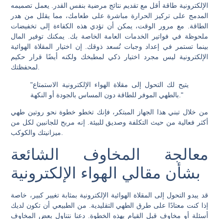
الإلكترونية طاقة أقل مع تقديم نتائج مرضية بنفس القدر. يعمل تصميمه
المدمج على تركيز الحرارة مباشرة على طعامك، مما يقلل من هدر
الطاقة. مع مرور الوقت، يمكن أن تؤدي هذه الكفاءة إلى تخفيضات
ملحوظة في فواتير الخدمات العامة الخاصة بك. يمكنك توفير المال
بينما تستمر في إعداد وجبات تُسعد ذوقك. إن اختيار المقلاة الهوائية
الإلكترونية ليس مجرد اختيار ذكي لمطبخك ولكنه أيضًا قرار حكيم
لمحفظتك.
"يتيح لك التحول إلى مقلاة الهواء الإلكترونية الاستمتاع
بالطهي الموفر للطاقة دون المساس بالجودة أو النكهة."
من خلال تبني هذا الجهاز المبتكر، فإنك تخطو خطوة نحو روتين طهي
أكثر فعالية من حيث التكلفة وصديق للبيئة. إنه مربح للجانبين لكل من
ميزانيتك والكوكب.
معالجة المخاوف الشائعة
بشأن مقالي الهواء الإلكترونية
قد يبدو التحول إلى المقلاة الهوائية الإلكترونية بمثابة تغيير كبير، خاصة
إذا كنت معتادًا على طرق الطهي التقليدية. من الطبيعي أن تكون لديك
أسئلة أو مخاوف قبل القيام بهذه الخطوة. دعنا نتناول بعض المخاوف