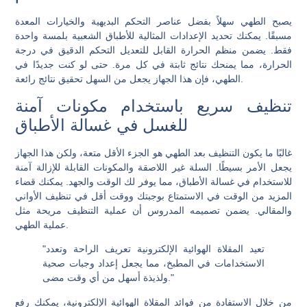
يصبح الطهي سهلاً بفضل عناصر التحكم البديهية والخيارات المعدة
مسبقًا. يمكنك تحديد الإعدادات المثالية للأطباق الشعبية بلمسة واحدة
فقط. يضمن منظم الحرارة القابل للتعديل التحكم الدقيق في درجة
الحرارة، مما يمنحك نتائج ثابتة في كل مرة. حتى لو كنت جديدًا في
الطهي، فإن هذا الجهاز يجعل من السهل تحقيق نتائج رائعة.
تنظيف سريع باستخدام مكونات آمنة
للغسل في غسالة الأطباق
غالبًا ما يكون التنظيف بعد الطهي هو الجزء الأقل متعة، ولكن هذا الجهاز
يجعل الأمر بسيطًا. السلة غير اللاصقة والمكونات القابلة للإزالة آمنة
للاستخدام في غسالة الأطباق، مما يوفر لك الوقت والجهد. يمكنك قضاء
المزيد من الوقت في الاستمتاع بوجبتك ووقت أقل في تنظيف الأواني
والمقالي. يضمن تصميمه المدروس أن عملية التنظيف مريحة مثل
عملية الطهي.
"تعيد المقلاة الهوائية الإلكترونية تعريف الراحة وتعدد
الاستخدامات في المطبخ، مما يجعل إعداد وجبات صحية
ولذيذة أسهل من أي وقت مضى."
من خلال الاستفادة من فوائد المقلاة الهوائية الإلكترونية، يمكنك رفع