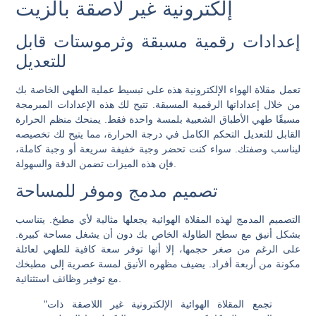
إلكترونية غير لاصقة بالزيت
إعدادات رقمية مسبقة وثرموستات قابل
للتعديل
تعمل مقلاة الهواء الإلكترونية هذه على تبسيط عملية الطهي الخاصة بك
من خلال إعداداتها الرقمية المسبقة. تتيح لك هذه الإعدادات المبرمجة
مسبقًا طهي الأطباق الشعبية بلمسة واحدة فقط. يمنحك منظم الحرارة
القابل للتعديل التحكم الكامل في درجة الحرارة، مما يتيح لك تخصيصه
ليناسب وصفتك. سواء كنت تحضر وجبة خفيفة سريعة أو وجبة كاملة،
فإن هذه الميزات تضمن الدقة والسهولة.
تصميم مدمج وموفر للمساحة
التصميم المدمج لهذه المقلاة الهوائية يجعلها مثالية لأي مطبخ. يتناسب
بشكل أنيق مع سطح الطاولة الخاص بك دون أن يشغل مساحة كبيرة.
على الرغم من صغر حجمها، إلا أنها توفر سعة كافية للطهي لعائلة
مكونة من أربعة أفراد. يضيف مظهره الأنيق لمسة عصرية إلى مطبخك
مع توفير وظائف استثنائية.
"تجمع المقلاة الهوائية الإلكترونية غير اللاصقة ذات