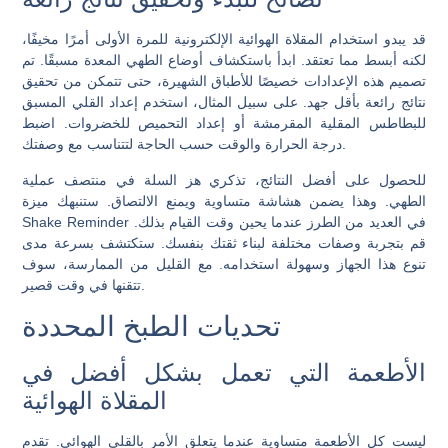
قد يبدو استخدام المقلاة الهوائية الإلكترونية للمرة الأولى أمرًا مخيفًا،
لكنه أبسط مما تعتقد. ابدأ باستكشاف أوضاع الطهي المعدة مسبقًا. تم
تصميم هذه الإعدادات خصيصًا للأطباق الشهيرة، حتى تتمكن من تحقيق
نتائج رائعة بأقل جهد. على سبيل المثال، استخدم إعداد القلي المسبق
للبطاطس المقلية المقرمشة أو إعداد التحميص للخضروات. اضبط
درجة الحرارة والوقت حسب الحاجة لتتناسب مع وصفتك.
للحصول على أفضل النتائج، تذكري هز السلة في منتصف عملية
الطهي. وهذا يضمن هشاشة متساوية ويمنع الالتصاق. ستنبهك ميزة
Shake Reminder في العديد من الطرز عندما يحين وقت القيام بذلك.
قم بتجربة وصفات مختلفة لبناء ثقتك بنفسك. ستكتشف بسرعة مدى
تنوع هذا الجهاز وسهولة استخدامه. مع القليل من الممارسة، سوف
تتقنها في وقت قصير.
تحديات الطبخ المحددة
الأطعمة التي تعمل بشكل أفضل في
المقلاة الهوائية
ليست كل الأطعمة متساوية عندما يتعلق الأمر بالقلي الهوائي. تقدم