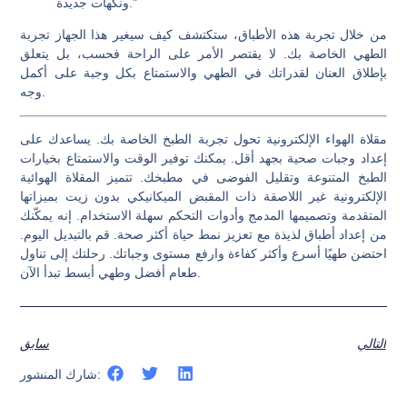
ونكهات جديدة."
من خلال تجربة هذه الأطباق، ستكتشف كيف سيغير هذا الجهاز تجربة
الطهي الخاصة بك. لا يقتصر الأمر على الراحة فحسب، بل يتعلق
بإطلاق العنان لقدراتك في الطهي والاستمتاع بكل وجبة على أكمل
وجه.
مقلاة الهواء الإلكترونية تحول تجربة الطبخ الخاصة بك. يساعدك على
إعداد وجبات صحية بجهد أقل. يمكنك توفير الوقت والاستمتاع بخيارات
الطبخ المتنوعة وتقليل الفوضى في مطبخك. تتميز المقلاة الهوائية
الإلكترونية غير اللاصقة ذات المقبض الميكانيكي بدون زيت بميزاتها
المتقدمة وتصميمها المدمج وأدوات التحكم سهلة الاستخدام. إنه يمكّنك
من إعداد أطباق لذيذة مع تعزيز نمط حياة أكثر صحة. قم بالتبديل اليوم.
احتضن طهيًا أسرع وأكثر كفاءة وارفع مستوى وجباتك. رحلتك إلى تناول
طعام أفضل وطهي أبسط تبدأ الآن.
التالي
سابق
شارك المنشور: