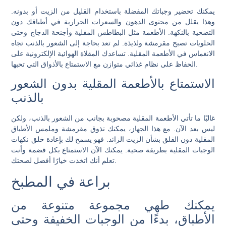
يمكنك تحضير وجباتك المفضلة باستخدام القليل من الزيت أو بدونه.
وهذا يقلل من محتوى الدهون والسعرات الحرارية في أطباقك دون
التضحية بالنكهة. الأطعمة مثل البطاطس المقلية وأجنحة الدجاج وحتى
الحلويات تصبح مقرمشة ولذيذة. لم تعد بحاجة إلى الشعور بالذنب تجاه
الانغماس في الأطعمة المقلية. تساعدك المقلاة الهوائية الإلكترونية على
الحفاظ على نظام غذائي متوازن مع الاستمتاع بالأذواق التي تحبها.
الاستمتاع بالأطعمة المقلية بدون الشعور
بالذنب
غالبًا ما تأتي الأطعمة المقلية مصحوبة بجانب من الشعور بالذنب، ولكن
ليس بعد الآن. مع هذا الجهاز، يمكنك تذوق مقرمشة وملمس الأطباق
المقلية دون القلق بشأن الزيت الزائد. فهو يسمح لك بإعادة خلق نكهات
الوجبات المقلية بطريقة صحية. يمكنك الآن الاستمتاع بكل قضمة وأنت
تعلم أنك اتخذت خيارًا أفضل لصحتك.
براعة في المطبخ
يمكنك طهي مجموعة متنوعة من
الأطباق، بدءًا من الوجبات الخفيفة وحتى