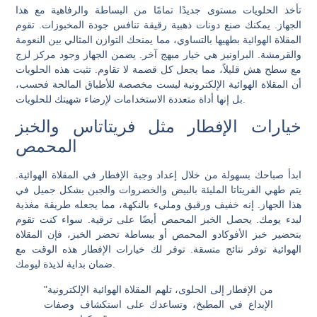
تأخذ الحلويات مستوى جديدًا تمامًا من البساطة والرفاهية مع هذا
الجهاز. يمكنك صنع دونات ذهبية رقيقة تنافس جودة المخبوزات. تقوم
المقلاة الهوائية بطهيها بالتساوي، مما يمنحك التوازن المثالي بين النعومة
والقرمشة. البراونيز هي خيار مبهج آخر. يضمن الجهاز وجود مركز لزج
مع سطح هش قليلاً، مما يجعل كل قضمة لا تقاوم. تثبت هذه الحلويات
أن المقلاة الهوائية الإلكترونية ليست مخصصة للأطباق المالحة فحسب،
بل إنها أداة متعددة الاستخدامات لإرضاء شهيتك للحلويات.
خيارات الإفطار مثل فريتاتاس والخبز
المحمص
ابدأ صباحك بسهولة من خلال إعداد وجبة الإفطار في المقلاة الهوائية.
يتم طهي الفريتاتا المليئة بالبيض والخضروات والجبن بشكل جميل في
هذا الجهاز. إنه خفيف ورقيق ومليء بالنكهة، مما يجعله طريقة مغذية
لبدء يومك. يحصل الخبز المحمص أيضًا على ترقية. سواء كنت تقوم
بتحضير خبز الأفوكادو المحمص أو ببساطة تحضر الخبز، فإن المقلاة
الهوائية توفر نتائج متسقة. توفر لك خيارات الإفطار هذه الوقت مع
ضمان بداية لذيذة ليومك.
"من الإفطار إلى الحلوى، تلهم المقلاة الهوائية الإلكترونية
الإبداع في المطبخ، وتساعدك على استكشاف وصفات